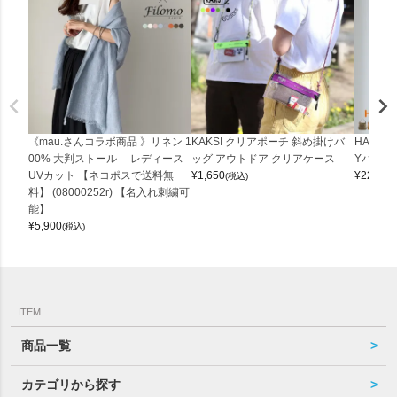
《mau.さんコラボ商品 》リネン 1
KAKSI クリアポーチ 斜め掛けバ
HALEI
00% 大判ストール レディース
ッグ アウトドア クリアケース
Yバッグ 
UVカット 【ネコポスで送料無
¥
1,650
¥
22,000
(税込)
料】 (08000252r) 【名入れ刺繍可
能】
¥
5,900
(税込)
ITEM
商品一覧
カテゴリから探す