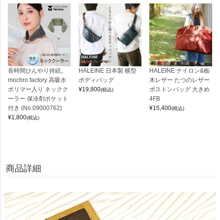
長時間ひんやり持続。
HALEINE 日本製 横型
HALEINE ナイロン&栃
mochro factory 高吸水
ボディバッグ
木レザー たつのレザー
ポリマー入り ネックク
¥
19,800
ボストンバッグ 大きめ
(税込)
ーラー 保冷剤ポケット
4FB
付き (No.09000762)
¥
15,400
(税込)
¥
1,800
(税込)
商品詳細