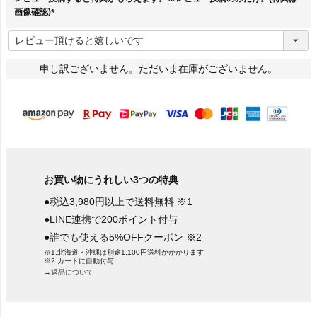
画像確認)
(
必
須
)
申し訳ございません。ただいま在庫がございません。
お買い物にうれしい3つの特典
●税込3,980円以上で送料無料 ※1
●LINE連携で200ポイント付与
●誰でも使える5%OFFクーポン ※2
※1.北海道・沖縄は別途1,100円送料がかかります
※2.カートに自動付与
→返品について