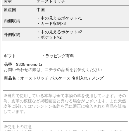
素材
オーストリッチ
原産国
中国
・中の見えるポケット×1
内側収納
・カード収納×3
・中の見えるポケット×2
外側収納
・ポケット×2
ギフト
：ラッピング有料
品番：9305-mens-1r
お問い合わせの際は、コチラの品番をお伝えください
商品名：オーストリッチ パスケース 名刺入れ / メンズ
※当店で使用している本革は全て本物の革を使用しています。その
為、皮革の模様など掲載画面と異なる場合がございます。また天然
皮革に関してはワシントン条約を元に適正に輸入された商品を販売
しています。
※使用上の注意