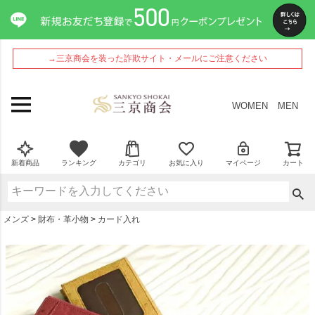
ペー
ジト
ップ
へ
→三京商会を装った詐欺サイト・メールにご注意ください
WOMEN
MEN
新着商品
ランキング
カテゴリ
お気に入り
マイページ
カート
メンズ
財布・革小物
カード入れ