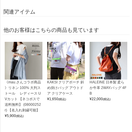
関連アイテム
他のお客様はこちらの商品も見ています
《mau.さんコラボ商品
KAKSI クリアポーチ 斜
HALEINE 日本製 柔ら
》リネン 100% 大判ス
め掛けバッグ アウトド
か牛革 2WAYバッグ 4F
トール レディース U
ア クリアケース
B
Vカット 【ネコポスで
¥
1,650
¥
22,000
(税込)
(税込)
送料無料】 (08000252
r) 【名入れ刺繍可能】
¥
5,900
(税込)