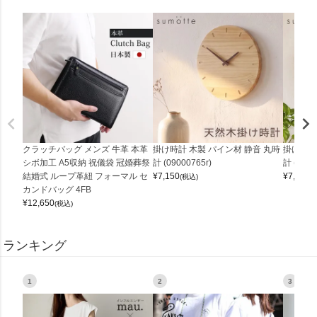
クラッチバッグ メンズ 牛革 本革
掛け時計 木製 パイン材 静音 丸時
掛け時計
シボ加工 A5収納 祝儀袋 冠婚葬祭
計 (09000765r)
計 (0900
結婚式 ループ革紐 フォーマル セ
¥
7,150
¥
7,150
(税込)
(
カンドバッグ 4FB
¥
12,650
(税込)
ランキング
1
2
3