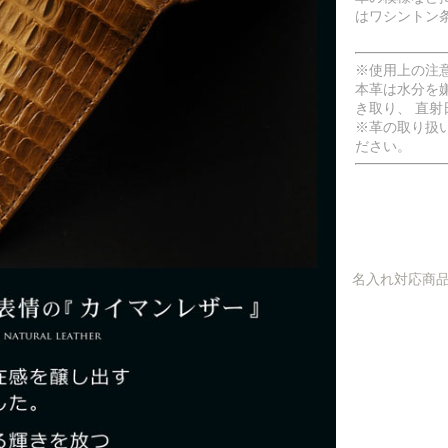
はワシントン
※使用上の注
本革は水分を
き取り、 直
※革の取り扱
ださい。
名入れ対応商