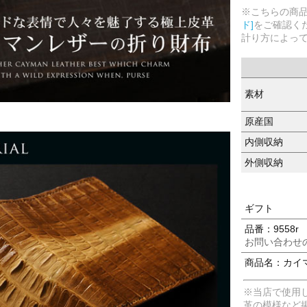
※こちらの商
ド]
をご確認く
計り方によっ
素材
原産国
内側収納
外側収納
ギフト
品番：9558r
お問い合わせ
商品名：カイマ
※当店で使用
革の模様など