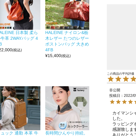
ALEINE 日本製 柔ら
HALEINE ナイロン&栃
牛革 2WAYバッグ 4
木レザー たつのレザー
B
ボストンバッグ 大きめ
22,000
4FB
(税込)
¥
15,400
(税込)
非公開
投稿日
2022/0
カイマンシ
した。

ラッピング
感謝致します
ュック 通勤 本革 牛
長時間ひんやり持続。
ありがとうござ