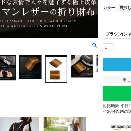
カラー
選択
ブラウン(シ
申し
ブラ
ャイ
対応時間:平日10
※30分以内の