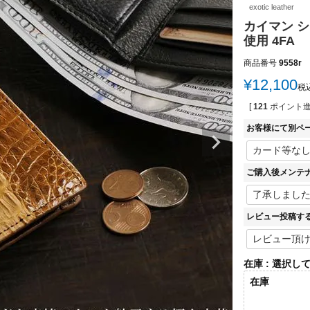
exotic leather
カイマン シ
使用 4FA
商品番号
9558r
¥
12,100
税
[
121
ポイント進
お客様にて別ペ
ご購入後メンテ
レビュー投稿す
在庫
選択し
在庫