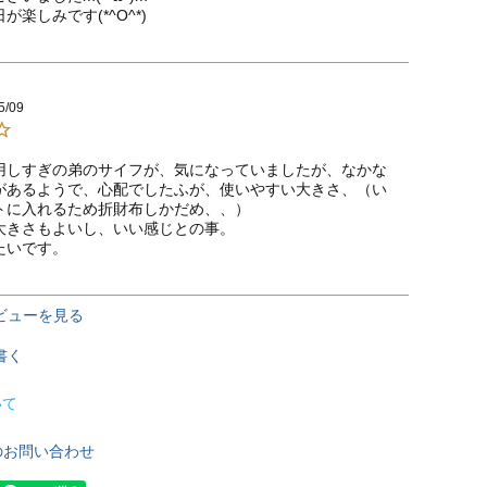
が楽しみです(*^O^*)
5/09
用しすぎの弟のサイフが、気になっていましたが、なかな
があるようで、心配でしたふが、使いやすい大きさ、（い
トに入れるため折財布しかだめ、、）

大きさもよいし、いい感じとの事。

たいです。
ビューを見る
書く
いて
のお問い合わせ