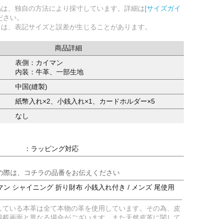
品は、独自の方法により採寸しています。詳細は
[サイズガイ
ださい。
ては、表記サイズと誤差が生じることがあります。
商品詳細
表側：カイマン
内装：牛革、一部生地
中国(縫製)
紙幣入れ×2、小銭入れ×1、カードホルダー×5
なし
：ラッピング対応
の際は、コチラの品番をお伝えください
ン シャイニング 折り財布 小銭入れ付き / メンズ 尾使用
している本革は全て本物の革を使用しています。その為、皮
掲載画面と異なる場合がございます。また天然皮革に関して