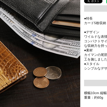
●特長
カード5枚収納
●デザイン
ワイルドな表
コンパクトサ
な収納力を持
●素材
カイマンの尾
工を施しまし
●スタイル
シンプルなデ
横幅10cm 縦幅
重量：約60g