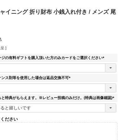
ャイニング 折り財布 小銭入れ付き / メンズ 尾
込
呈 ]
ージの有料ギフトを購入頂いた方のみカードをご選択ください
(
必
須
ナンス剤等を使用した場合は返品交換不可
)
(
必
須
ると特典がもらえます。※レビュー投稿のみだけ。(特典は画像確認)
)
(
必
須
てください
)