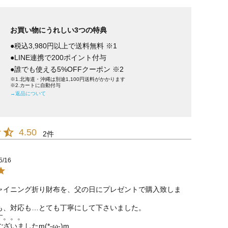
お買い物にうれしい3つの特典
●税込3,980円以上で送料無料 ※1
●LINE連携で200ポイント付与
●誰でも使える5%OFFクーポン ※2
※1.北海道・沖縄は別途1,100円送料がかかります
※2.カートに自動付与
→返品について
4.50
2
5/16
ャイニング折り財布を、父の日にプレゼントで購入致しま
も、対応も…とても丁寧にして下さいました。

。。。

いましたm(*-ω-)m
