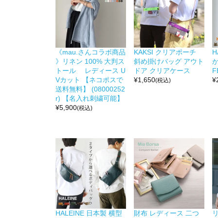
《mau.さんコラボ商品
KAKSI クリアポーチ
H
》リネン 100% 大判ス
斜め掛けバッグ アウト
か
トール レディース U
ドア クリアケース
F
Vカット 【ネコポスで
¥
1,650
¥
(税込)
送料無料】 (08000252
r) 【名入れ刺繍可能】
¥
5,900
(税込)
HALEINE 日本製 横型
財布 レディース 二つ
リ