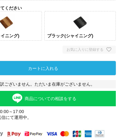
してください
ャイニング)
ブラック(シャイニング)
お気に入りに登録する
カートに入れる
訳ございません。ただいま在庫がございません。
ウン(シ
ブラック(シ
ニング)
ャイニング)
商品についての相談をする
:00～17:00
返信にて運用中。