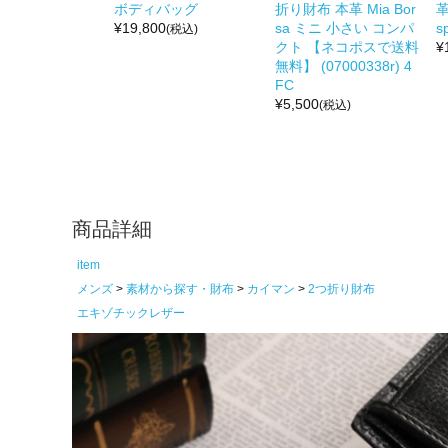
ボディバッグ
折り財布 本革 Mia Bor
革
¥
19,800
sa ミニ 小さい コンパ
s
(税込)
クト 【ネコポスで送料
¥
無料】 (07000338r) 4
FC
¥
5,500
(税込)
商品詳細
item
メンズ
素材から探す・財布
カイマン
2つ折り財布
エキゾチックレザー