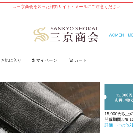
→三京商会を装った詐欺サイト・メールにご注意ください
WOMEN
M
検索
お気に入り
マイページ
カート
15,000円以上
開催期間:8/8 10:
詳細・その他