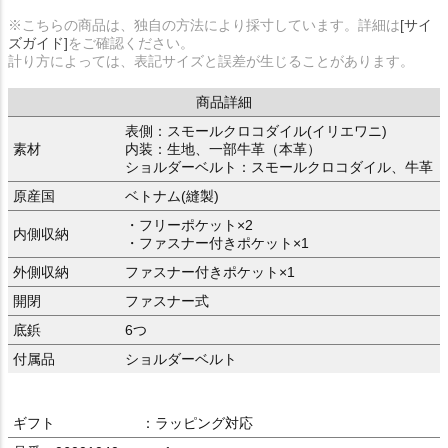
※こちらの商品は、独自の方法により採寸しています。詳細は
[サイ
ズガイド]
をご確認ください。
計り方によっては、表記サイズと誤差が生じることがあります。
商品詳細
表側：スモールクロコダイル(イリエワニ)
素材
内装：生地、一部牛革（本革）
ショルダーベルト：スモールクロコダイル、牛革
原産国
ベトナム(縫製)
・フリーポケット×2
内側収納
・ファスナー付きポケット×1
外側収納
ファスナー付きポケット×1
開閉
ファスナー式
底鋲
6つ
付属品
ショルダーベルト
ギフト
：ラッピング対応