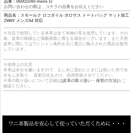
品番：06001040-mens-1r
お問い合わせの際は、コチラの品番をお伝えください
商品名：スモールク ロコダイル ポロサス トートバッグ マット加工
2WAY メンズA4 対応
※当店で使用している本革は全て本物の革を使用しています。その
為、皮革の模様など掲載画面と異なる場合がございます。また天然
皮革に関してはワシントン条約を元に適正に輸入された商品を販売
しています。
※使用上の注意
本革は水分を嫌いますので、もし水に濡れたときには乾いた布で水
分をふき取り、 直射日光をさけ、自然乾燥させてください。
※革の取り扱いについて詳細は
[皮革の取り扱い・保管の方法]
をご
確認ください。