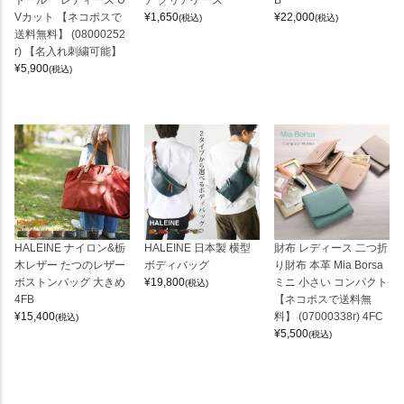
トール レディース U
ア クリアケース
B
Vカット 【ネコポスで
¥
1,650
¥
22,000
(税込)
(税込)
送料無料】 (08000252
r) 【名入れ刺繍可能】
¥
5,900
(税込)
HALEINE ナイロン&栃
HALEINE 日本製 横型
財布 レディース 二つ折
木レザー たつのレザー
ボディバッグ
り財布 本革 Mia Borsa
ボストンバッグ 大きめ
¥
19,800
ミニ 小さい コンパクト
(税込)
4FB
【ネコポスで送料無
¥
15,400
料】 (07000338r) 4FC
(税込)
¥
5,500
(税込)