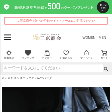
ペー
ジト
ップ
へ
→三京商会を装った詐欺サイト・メールにご注意ください
WOMEN
MEN
新着商品
ランキング
カテゴリ
お気に入り
マイページ
カート
メンズ
メンズバッグ
2WAYバッグ