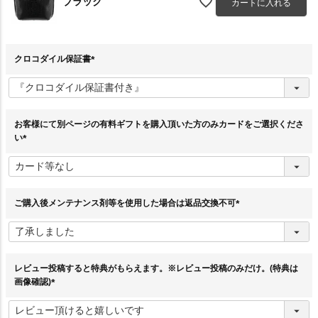
ブラック
カートに入れる
クロコダイル保証書
(
必
須
)
お客様にて別ページの有料ギフトを購入頂いた方のみカードをご選択くださ
い
(
必
須
)
ご購入後メンテナンス剤等を使用した場合は返品交換不可
(
必
須
)
レビュー投稿すると特典がもらえます。※レビュー投稿のみだけ。(特典は
画像確認)
(
必