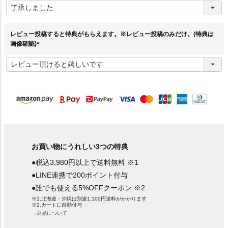
必
須
)
レビュー投稿すると特典がもらえます。※レビュー投稿のみだけ。(特典は
画像確認)
(
必
須
)
お買い物にうれしい3つの特典
●税込3,980円以上で送料無料 ※1
●LINE連携で200ポイント付与
●誰でも使える5%OFFクーポン ※2
※1.北海道・沖縄は別途1,100円送料がかかります
※2.カートに自動付与
→返品について