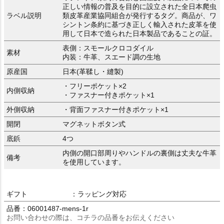
正しい情報の普及を目的に設立された全日本爬虫
ラベル説明
類皮革産業協同組合が発行するタグ。商品が、ワ
シントン条約に基づき正しく輸入された皮革を使
用して日本で造られた日本製品であることの証。
表側：スモールクロコダイル
素材
内装：牛革、スエード調の生地
原産国
日本(革鞣し・縫製)
・フリーポケット×2
内側収納
・ファスナー付きポケット×1
外側収納
・背面ファスナー付きポケット×1
開閉
マグネットボタン式
底鋲
4つ
内側の開口部周りやハンドルの裏側は丈夫な牛革
備考
を使用しています。
ギフト
：ラッピング対応
品番：06001487-mens-1r
お問い合わせの際は、コチラの品番をお伝えください