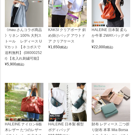
《mau.さんコラボ商品
KAKSI クリアポーチ 斜
HALEINE 日本製 柔ら
》リネン 100% 大判ス
め掛けバッグ アウトド
か牛革 2WAYバッグ 4F
トール レディース U
ア クリアケース
B
Vカット 【ネコポスで
¥
1,650
¥
22,000
(税込)
(税込)
送料無料】 (08000252
r) 【名入れ刺繍可能】
¥
5,900
(税込)
HALEINE ナイロン&栃
HALEINE 日本製 横型
財布 レディース 二つ折
木レザー たつのレザー
ボディバッグ
り財布 本革 Mia Borsa