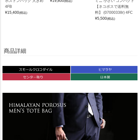
ボストンバッグ 大きめ
¥
19,800
ミニ 小さい コンパクト
(税込)
4FB
【ネコポスで送料無
¥
15,400
料】 (07000338r) 4FC
(税込)
¥
5,500
(税込)
商品詳細