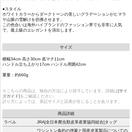
●スタイル
ホワイトカラーからダークトーンの美しいグラデーションがヒマラ
ヤ山脈の雪解けを彷彿させます。
この色合いは海外ハイブランドのファッション界でも非常に人気
で、最上級のエレガントを演出します。
サイズ
横幅34cm 高さ30cm 底マチ11cm
ハンドル立ち上がり17cm ハンドル周囲42cm
重量：約660g
※こちらの商品は、独自の方法により採寸しています。詳細は
[サイ
ズガイド]
をご確認ください。
計り方によっては、表記サイズと誤差が生じることがあります。
商品詳細
ラベル
JRA[全日本爬虫類皮革産業協同組合]タッグ
ワシントン条約の啓蒙と国産皮革製品についての