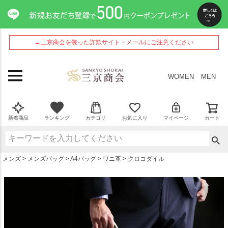
ペー
ジト
ップ
へ
→三京商会を装った詐欺サイト・メールにご注意ください
WOMEN
MEN
新着商品
ランキング
カテゴリ
お気に入り
マイページ
カート
メンズ
メンズバッグ
A4バッグ
ワニ革
クロコダイル