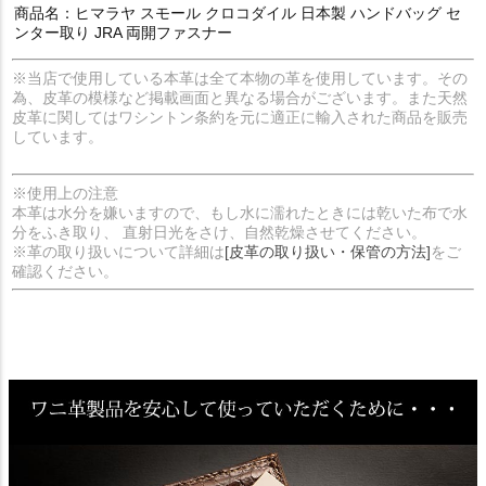
商品名：ヒマラヤ スモール クロコダイル 日本製 ハンドバッグ セ
ンター取り JRA 両開ファスナー
※当店で使用している本革は全て本物の革を使用しています。その
為、皮革の模様など掲載画面と異なる場合がございます。また天然
皮革に関してはワシントン条約を元に適正に輸入された商品を販売
しています。
※使用上の注意
本革は水分を嫌いますので、もし水に濡れたときには乾いた布で水
分をふき取り、 直射日光をさけ、自然乾燥させてください。
※革の取り扱いについて詳細は
[皮革の取り扱い・保管の方法]
をご
確認ください。