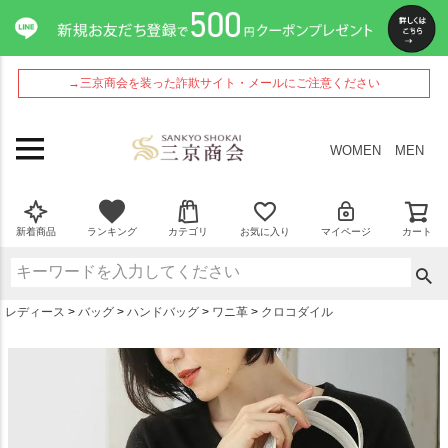
ペー
ジト
ップ
へ
→三京商会を装った詐欺サイト・メールにご注意ください
WOMEN
MEN
新着商品
ランキング
カテゴリ
お気に入り
マイページ
カート
レディース
バッグ
ハンドバッグ
ワニ革
クロコダイル