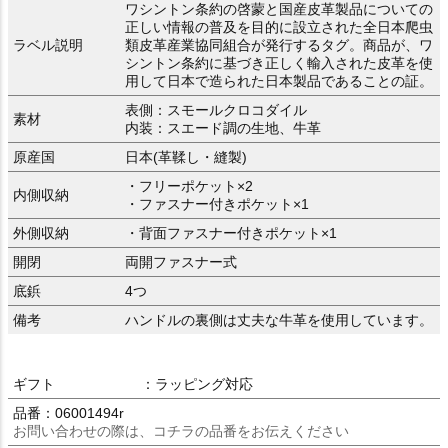
ワシントン条約の啓蒙と国産皮革製品についての
正しい情報の普及を目的に設立された全日本爬虫
ラベル説明
類皮革産業協同組合が発行するタグ。商品が、ワ
シントン条約に基づき正しく輸入された皮革を使
用して日本で造られた日本製品であることの証。
表側：スモールクロコダイル
素材
内装：スエード調の生地、牛革
原産国
日本(革鞣し・縫製)
・フリーポケット×2
内側収納
・ファスナー付きポケット×1
外側収納
・背面ファスナー付きポケット×1
開閉
両開ファスナー式
底鋲
4つ
備考
ハンドルの裏側は丈夫な牛革を使用しています。
ギフト
：ラッピング対応
品番：06001494r
お問い合わせの際は、コチラの品番をお伝えください