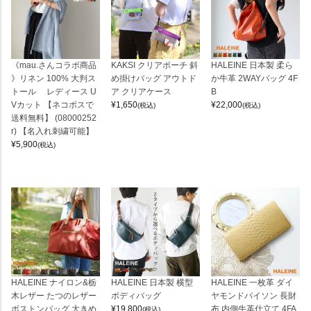
《mau.さんコラボ商品
KAKSI クリアポーチ 斜
HALEINE 日本製 柔ら
》リネン 100% 大判ス
め掛けバッグ アウトド
か牛革 2WAYバッグ 4F
トール レディース U
ア クリアケース
B
Vカット 【ネコポスで
¥
1,650
¥
22,000
(税込)
(税込)
送料無料】 (08000252
r) 【名入れ刺繍可能】
¥
5,900
(税込)
HALEINE ナイロン&栃
HALEINE 日本製 横型
HALEINE 一枚革 ダイ
木レザー たつのレザー
ボディバッグ
ヤモンドパイソン 長財
ボストンバッグ 大きめ
¥
19,800
布 内側牛革仕立て 4FA
(税込)