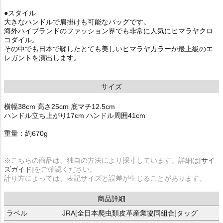
●スタイル
大きなハンドルで肩掛けも可能なバッグです。
海外ハイブランドのファッション界でも非常に人気にヒマラヤクロ
コダイル。
その中でも日本で鞣したとても美しいヒマラヤカラーが最上級のエ
レガントを演出します。
サイズ
横幅38cm 高さ25cm 底マチ12.5cm
ハンドル立ち上がり17cm ハンドル周囲41cm
重量：約670g
※こちらの商品は、独自の方法により採寸しています。詳細は
[サイ
ズガイド]
をご確認ください。
計り方によっては、表記サイズと誤差が生じることがあります。
商品詳細
ラベル
JRA[全日本爬虫類皮革産業協同組合]タッグ