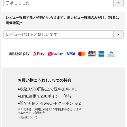
必
須
)
レビュー投稿すると特典がもらえます。※レビュー投稿のみだけ。(特典は
画像確認)
(
必
須
)
お買い物にうれしい3つの特典
●税込3,980円以上で送料無料 ※1
●LINE連携で200ポイント付与
●誰でも使える5%OFFクーポン ※2
※1.北海道・沖縄は別途1,100円送料がかかります
※2.カートに自動付与
→返品について