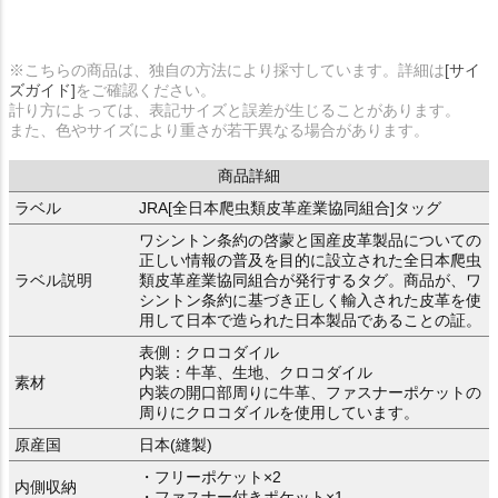
※こちらの商品は、独自の方法により採寸しています。詳細は
[サイ
ズガイド]
をご確認ください。
計り方によっては、表記サイズと誤差が生じることがあります。
また、色やサイズにより重さが若干異なる場合があります。
商品詳細
ラベル
JRA[全日本爬虫類皮革産業協同組合]タッグ
ワシントン条約の啓蒙と国産皮革製品についての
正しい情報の普及を目的に設立された全日本爬虫
ラベル説明
類皮革産業協同組合が発行するタグ。商品が、ワ
シントン条約に基づき正しく輸入された皮革を使
用して日本で造られた日本製品であることの証。
表側：クロコダイル
内装：牛革、生地、クロコダイル
素材
内装の開口部周りに牛革、ファスナーポケットの
周りにクロコダイルを使用しています。
原産国
日本(縫製)
・フリーポケット×2
内側収納
・ファスナー付きポケット×1