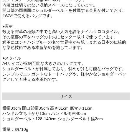
内装は仕切りのない収納スペースになっています。
開口部の両側面にショルダーベルトを付属する金具が付いており、
2WAYで使えるバッグです。
●素材
数ある鰐革の種類の中でも高い人気を誇るナイルクロコダイル。
その腹部の革をバッグの中央にセンター取りで使っています。
鰐革にはジャパンブルーの名で世界中から親しまれる日本の伝統的
な染色技術である本藍染めを施しています。
●スタイル
A4サイズが収納可能な大きさのバッグです。
ショルダーベルトが付属しており、斜めがけも可能なバッグです。
シンプルでエレガントなトートバッグや、軽やかなショルダーバッ
グとしても使える本革鞄です。
サイズ
横幅33cm 開口部幅35cm 高さ31cm 底マチ11cm
ハンドル立ち上がり13cm ハンドル周囲40cm
ショルダーベルト128-140cm ショルダーベルト幅2cm
重量：約710g