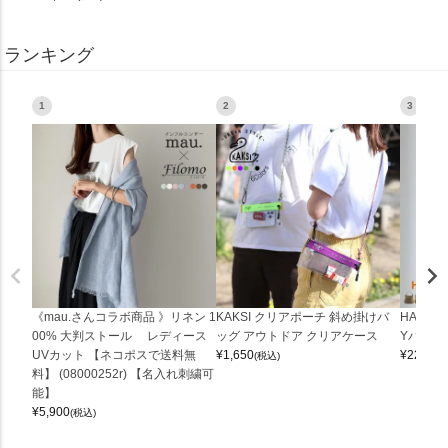
ランキング
1
2
3
《mau.さんコラボ商品 》リネン 1
KAKSI クリアポーチ 斜め掛けバ
HALEI
00% 大判ストール レディース
ッグ アウトドア クリアケース
Yバッグ 
UVカット 【ネコポスで送料無
¥
1,650
¥
22,000
(税込)
料】 (08000252r) 【名入れ刺繍可
能】
¥
5,900
(税込)