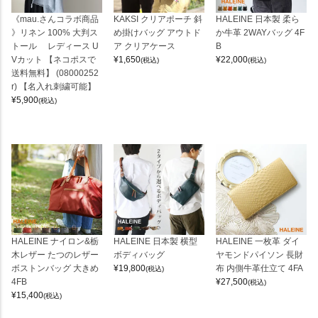
《mau.さんコラボ商品
KAKSI クリアポーチ 斜
HALEINE 日本製 柔ら
》リネン 100% 大判ス
め掛けバッグ アウトド
か牛革 2WAYバッグ 4F
トール レディース U
ア クリアケース
B
Vカット 【ネコポスで
¥
1,650
¥
22,000
(税込)
(税込)
送料無料】 (08000252
r) 【名入れ刺繍可能】
¥
5,900
(税込)
HALEINE ナイロン&栃
HALEINE 日本製 横型
HALEINE 一枚革 ダイ
木レザー たつのレザー
ボディバッグ
ヤモンドパイソン 長財
ボストンバッグ 大きめ
¥
19,800
布 内側牛革仕立て 4FA
(税込)
4FB
¥
27,500
(税込)
¥
15,400
(税込)