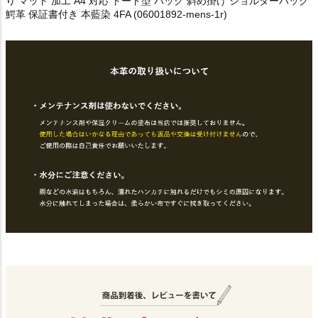
り マット 加工 A4 対応 トート型 バッグ 斜め掛け ショルダーバッグ
鰐革 保証書付き 本藍染 4FA (06001892-mens-1r)