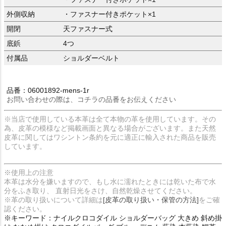
外側収納
・ファスナー付きポケット×1
開閉
天ファスナー式
底鋲
4つ
付属品
ショルダーベルト
品番：06001892-mens-1r
お問い合わせの際は、コチラの品番をお伝えください
※当店で使用している本革は全て本物の革を使用しています。その
為、皮革の模様など掲載画面と異なる場合がございます。また天然
皮革に関してはワシントン条約を元に適正に輸入された商品を販売
しています。
※使用上の注意
本革は水分を嫌いますので、もし水に濡れたときには乾いた布で水
分をふき取り、 直射日光をさけ、自然乾燥させてください。
※革の取り扱いについて詳細は
[皮革の取り扱い・保管の方法]
をご確
認ください。
※キーワード：ナイルクロコダイル ショルダーバッグ 大きめ 斜め掛