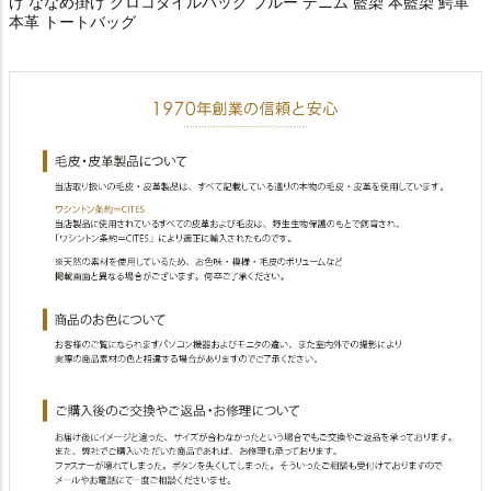
け ななめ掛け クロコダイルバッグ ブルー デニム 藍染 本藍染 鰐革
本革 トートバッグ