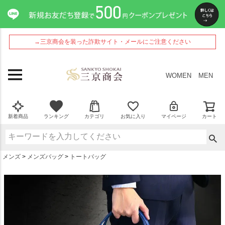
ペー
ジト
ップ
へ
→三京商会を装った詐欺サイト・メールにご注意ください
WOMEN
MEN
新着商品
ランキング
カテゴリ
お気に入り
マイページ
カート
メンズ
メンズバッグ
トートバッグ