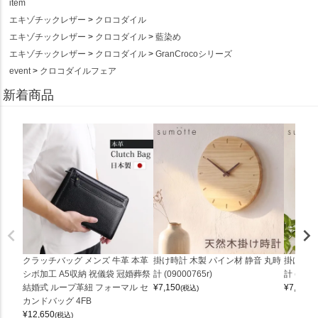
item
エキゾチックレザー
クロコダイル
エキゾチックレザー
クロコダイル
藍染め
エキゾチックレザー
クロコダイル
GranCrocoシリーズ
event
クロコダイルフェア
新着商品
クラッチバッグ メンズ 牛革 本革
掛け時計 木製 パイン材 静音 丸時
掛け時計
シボ加工 A5収納 祝儀袋 冠婚葬祭
計 (09000765r)
計 (0900
結婚式 ループ革紐 フォーマル セ
¥
7,150
¥
7,150
(税込)
(
カンドバッグ 4FB
¥
12,650
(税込)