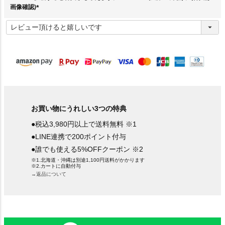
画像確認)
(
必
須
)
お買い物にうれしい3つの特典
●税込3,980円以上で送料無料 ※1
●LINE連携で200ポイント付与
●誰でも使える5%OFFクーポン ※2
※1.北海道・沖縄は別途1,100円送料がかかります
※2.カートに自動付与
→返品について