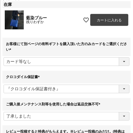
在庫
藍染ブルー
カートに入れる
残りわずか
お客様にて別ページの有料ギフトを購入頂いた方のみカードをご選択くださ
い
(
必
須
)
クロコダイル保証書
(
必
須
)
ご購入後メンテナンス剤等を使用した場合は返品交換不可
(
必
須
)
レビュー投稿すると特典がもらえます。※レビュー投稿のみだけ。(特典は