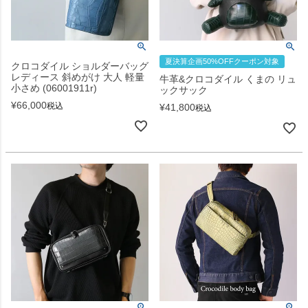
夏決算企画50%OFFクーポン対象
クロコダイル ショルダーバッグ
レディース 斜めがけ 大人 軽量
牛革&クロコダイル くまの リュ
小さめ (06001911r)
ックサック
¥
66,000
税込
¥
41,800
税込