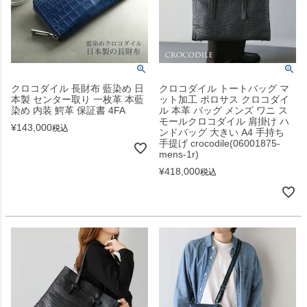
クロコダイル 長財布 藍染め 日
クロコダイル トートバッグ マ
本製 センター取り 一枚革 本藍
ット加工 ポロサス クロコダイ
染め 内装 鰐革 保証書 4FA
ル 本革 バッグ メンズ ワニ ス
モールクロコダイル 肩掛け ハ
¥
143,000
税込
ンドバッグ 大きい A4 手持ち
手提げ crocodile(06001875-
mens-1r)
¥
418,000
税込