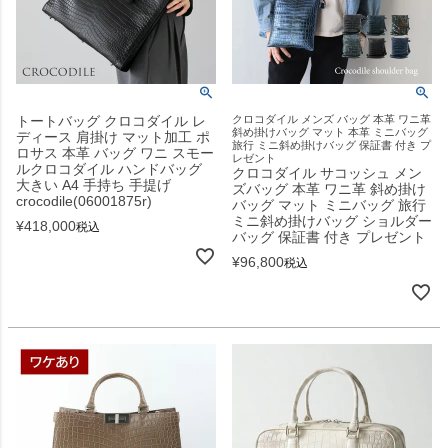
トートバッグ クロコダイル レ
クロコダイル メンズ バッグ 本革 ワニ革
斜め掛けバッグ マット 本革 ミニバッグ
ディース 肩掛け マット加工 ポ
旅行 ミニ斜め掛けバッグ 保証書 付き プ
ロサス 本革 バッグ ワニ スモー
レゼント
ルクロコダイル ハンドバッグ
クロコダイル サコッシュ メン
大きい A4 手持ち 手提げ
ズバッグ 本革 ワニ革 斜め掛け
crocodile(06001875r)
バッグ マット ミニバッグ 旅行
ミニ斜め掛けバッグ ショルダー
¥
418,000
税込
バッグ 保証書 付き プレゼント
¥
96,800
税込