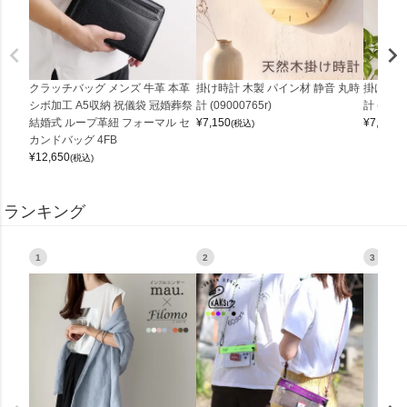
クラッチバッグ メンズ 牛革 本革
掛け時計 木製 パイン材 静音 丸時
掛け時計
シボ加工 A5収納 祝儀袋 冠婚葬祭
計 (09000765r)
計 (0900
結婚式 ループ革紐 フォーマル セ
¥
7,150
¥
7,150
(税込)
(
カンドバッグ 4FB
¥
12,650
(税込)
ランキング
1
2
3