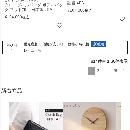
コダイルボディバッグ。
証書 4FA
クロコダイルバッグ ボディバッ
グ マット加工 日本製 JRA
¥
107,800
税込
¥
154,000
税込
優先度順
価格が安い順
価格が高い順
新着順
並び替
え
レビュー順
814
件中
1
-
30
件表示
1
2
…
28
新着商品