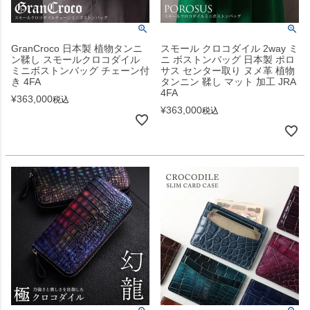
GranCroco 日本製 植物タンニ
スモール クロコダイル 2way ミ
ン鞣し スモールクロコダイル
ニ ボストンバッグ 日本製 ポロ
ミニボストンバッグ チェーン付
サス センター取り ヌメ革 植物
き 4FA
タンニン 鞣し マット 加工 JRA
4FA
¥
363,000
税込
¥
363,000
税込