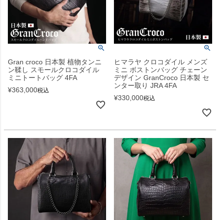
Gran croco 日本製 植物タンニ
ヒマラヤ クロコダイル メンズ
ン鞣し スモールクロコダイル
ミニ ボストンバッグ チェーン
ミニトートバッグ 4FA
デザイン GranCroco 日本製 セ
ンター取り JRA 4FA
¥
363,000
税込
¥
330,000
税込