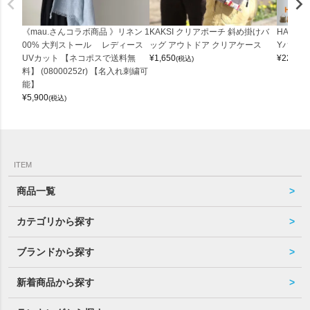
《mau.さんコラボ商品 》リネン 1
KAKSI クリアポーチ 斜め掛けバ
HALEI
00% 大判ストール レディース
ッグ アウトドア クリアケース
Yバッグ 
UVカット 【ネコポスで送料無
¥
1,650
¥
22,000
(税込)
料】 (08000252r) 【名入れ刺繍可
能】
¥
5,900
(税込)
ITEM
商品一覧
カテゴリから探す
ブランドから探す
新着商品から探す