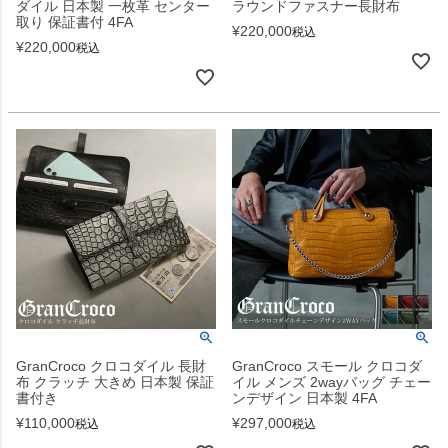
ダイル 日本製 一枚革 センター
ラウンドファスナー長財布
取り 保証書付 4FA
¥
220,000
税込
¥
220,000
税込
GranCroco クロコダイル 長財
GranCroco スモール クロコダ
布 クラッチ 大きめ 日本製 保証
イル メンズ 2wayバッグ チェー
書付き
ンデザイン 日本製 4FA
¥
110,000
¥
297,000
税込
税込