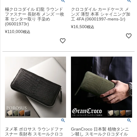
極クロコダイル 幻龍 ラウンド
クロコダイル カードケース メ
ファスナー 長財布 メンズ 一枚
ンズ 薄型 本革 シャイニング加
革 センター取り 手染め
工 4FA (06001997-mens-1r)
(06001973r)
¥
16,500
税込
¥
110,000
税込
ヌメ革 ポロサス ラウンドファ
GranCroco 日本製 植物タンニ
スナー 長財布 スモールクロコ
ン鞣し スモールクロコダイル