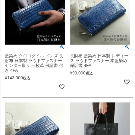
藍染め クロコダイル メンズ 長
長財布 藍染め 日本製 レディー
財布 日本製 ラウドファスナー
ス ラウドファスナー 本藍染め
センター取り 一枚革 保証書 付
保証書 4FA
き 4FA
¥
99,000
税込
¥
143,000
税込