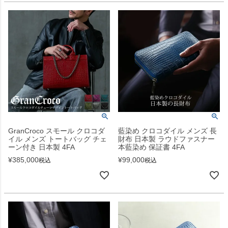
GranCroco スモール クロコダ
藍染め クロコダイル メンズ 長
イル メンズ トートバッグ チェ
財布 日本製 ラウドファスナー
ーン付き 日本製 4FA
本藍染め 保証書 4FA
¥
385,000
¥
99,000
税込
税込