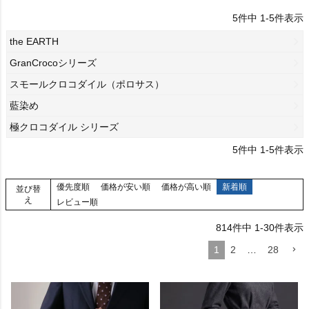
5
件中
1
-
5
件表示
the EARTH
GranCrocoシリーズ
スモールクロコダイル（ポロサス）
藍染め
極クロコダイル シリーズ
5
件中
1
-
5
件表示
優先度順
価格が安い順
価格が高い順
新着順
並び替
え
レビュー順
814
件中
1
-
30
件表示
1
2
…
28