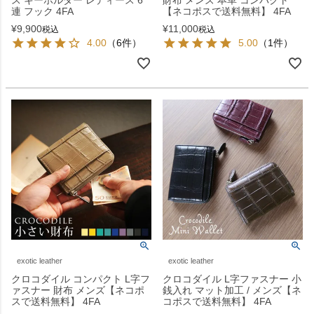
ス キーホルダー レディース 6
財布 メンズ 本革 コンパクト
連 フック 4FA
【ネコポスで送料無料】 4FA
¥
9,900
¥
11,000
税込
税込
4.00
（6件）
5.00
（1件）
exotic leather
exotic leather
クロコダイル コンパクト L字フ
クロコダイル L字ファスナー 小
ァスナー 財布 メンズ【ネコポ
銭入れ マット加工 / メンズ【ネ
スで送料無料】 4FA
コポスで送料無料】 4FA