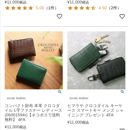
¥
11,000
¥
11,000
税込
税込
5.00
（1件）
4.50
（2件）
exotic leather
exotic leather
コンパクト財布 本革 クロコダ
ヒマラヤ クロコダイル キーケ
イル L字ファスナー レディース
ース スマートキー メンズ シャ
(06001594r)【ネコポスで送料
イニング プレゼント 4FA
無料】 4FA
¥
11,000
税込
¥
11,000
税込