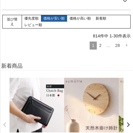
優先度順
価格が安い順
価格が高い順
新着順
並び替
え
レビュー順
814
件中
1
-
30
件表示
1
2
…
28
新着商品