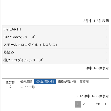
5
件中
1
-
5
件表示
the EARTH
GranCrocoシリーズ
スモールクロコダイル（ポロサス）
藍染め
極クロコダイル シリーズ
5
件中
1
-
5
件表示
優先度順
価格が安い順
価格が高い順
新着順
並び替
え
レビュー順
814
件中
1
-
30
件表示
1
2
…
28