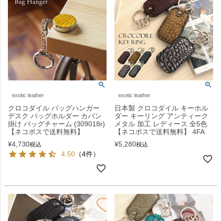
exotic leather
exotic leather
クロコダイル バッグハンガー
日本製 クロコダイル キーホル
デスク バッグホルダー カバン
ダー キーリング アンティーク
掛け バッグチャーム (309018r)
メタル 加工 レディース 全5色
【ネコポスで送料無料】
【ネコポスで送料無料】 4FA
¥
4,730
¥
5,280
税込
税込
4.50
（4件）