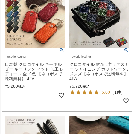
exotic leather
exotic leather
日本製 クロコダイル キーホル
クロコダイル 財布 L字ファスナ
ダー キーリング マット 加工 レ
ー シャイニング カットワーク /
ディース 全16色 【ネコポスで
メンズ【ネコポスで送料無料】
送料無料】 4FA
4FA
¥
5,280
¥
5,720
税込
税込
5.00
（1件）