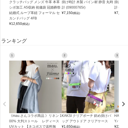
クラッチバッグ メンズ 牛革 本革
掛け時計 木製 パイン材 静音 丸時
掛け時計
シボ加工 A5収納 祝儀袋 冠婚葬祭
計 (09000765r)
計 (0900
結婚式 ループ革紐 フォーマル セ
¥
7,150
¥
7,150
(税込)
(
カンドバッグ 4FB
¥
12,650
(税込)
ランキング
1
2
3
《mau.さんコラボ商品 》リネン 1
KAKSI クリアポーチ 斜め掛けバ
HALEI
00% 大判ストール レディース
ッグ アウトドア クリアケース
Yバッグ 
UVカット 【ネコポスで送料無
¥
1,650
¥
22,000
(税込)