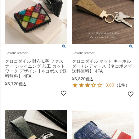
exotic leather
exotic leather
クロコダイル 財布 L字 ファス
クロコダイル マット キーホル
ナー シャイニング 加工 カット
ダー / レディース【ネコポスで
ワーク デザイン【ネコポスで送
送料無料】 4FA
料無料】 4FA
¥
6,820
税込
¥
5,720
税込
3.00
（1件）