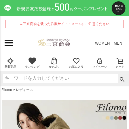
ペー
ジト
ップ
へ
→三京商会を装った詐欺サイト・メールにご注意ください
WOMEN
MEN
新着商品
ランキング
カテゴリ
お気に入り
マイページ
カート
Filomo
レディース