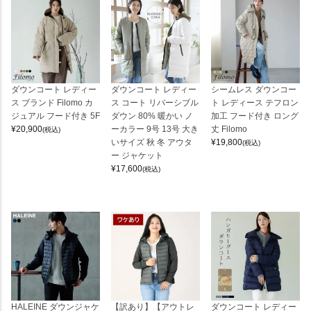
ダウンコート レディー
ダウンコート レディー
シームレス ダウンコー
ス ブランド Filomo カ
ス コート リバーシブル
ト レディース テフロン
ジュアル フード付き 5F
ダウン 80% 暖かい ノ
加工 フード付き ロング
¥
20,900
ーカラー 9号 13号 大き
丈 Filomo
(税込)
いサイズ 秋 冬 アウタ
¥
19,800
(税込)
ー ジャケット
¥
17,600
(税込)
HALEINE ダウンジャケ
【訳あり】【アウトレ
ダウンコート レディー