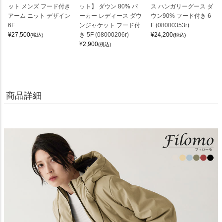
ット メンズ フード付き
ット】 ダウン 80% パ
ス ハンガリーグース ダ
アーム ニット デザイン
ーカー レディース ダウ
ウン90% フード付き 6
6F
ンジャケット フード付
F (08000353r)
¥
27,500
き 5F (08000206r)
¥
24,200
(税込)
(税込)
¥
2,900
(税込)
商品詳細