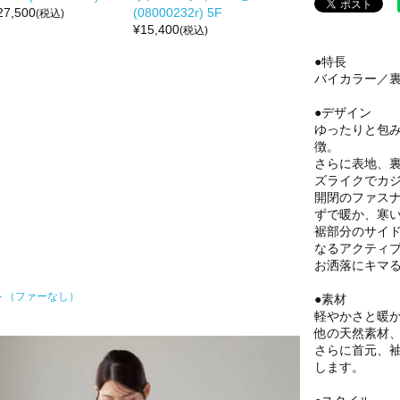
27,500
(08000232r) 5F
(税込)
¥
15,400
(税込)
●特長
バイカラー／
●デザイン
ゆったりと包
徴。
さらに表地、
ズライクでカ
開閉のファス
ずで暖か、寒
裾部分のサイ
なるアクティ
お洒落にキマ
ト（ファーなし）
●素材
軽やかさと暖か
他の天然素材、
さらに首元、
します。