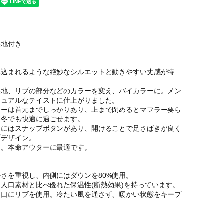
裏地付き
み込まれるような絶妙なシルエットと動きやすい丈感が特
裏地、リブの部分などのカラーを変え、バイカラーに。メン
ジュアルなテイストに仕上がりました。
ナーは首元までしっかりあり、上まで閉めるとマフラー要ら
い冬でも快適に過ごせます。
ドにはスナップボタンがあり、開けることで足さばきが良く
ブデザイン。
る。本命アウターに最適です。
さを重視し、内側にはダウンを80%使用。
人口素材と比べ優れた保温性(断熱効果)を持っています。
袖口にリブを使用。冷たい風を通さず、暖かい状態をキープ