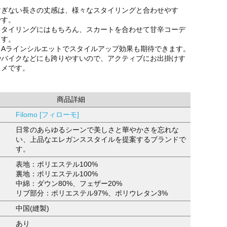
すぎない長さの丈感は、様々なスタイリングと合わせやす
です。
スタイリングにはもちろん、スカートを合わせて甘辛コーデ
ます。
るAラインシルエットでスタイルアップ効果も期待できます。
やバイクなどにも跨りやすいので、アクティブにお出掛けす
スメです。
商品詳細
Filomo [フィローモ]
日常のあらゆるシーンで美しさと華やかさを忘れな
い、上品なエレガンススタイルを提案するブランドで
す。
表地：ポリエステル100%
裏地：ポリエステル100%
中綿：ダウン80%、フェザー20%
リブ部分：ポリエステル97%、ポリウレタン3%
中国(縫製)
あり