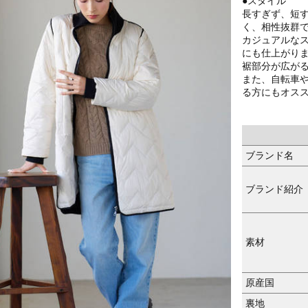
●スタイル
長すぎず、短
く、相性抜群
カジュアルな
にも仕上がり
裾部分が広が
また、自転車
る方にもオス
ブランド名
ブランド紹介
素材
原産国
裏地