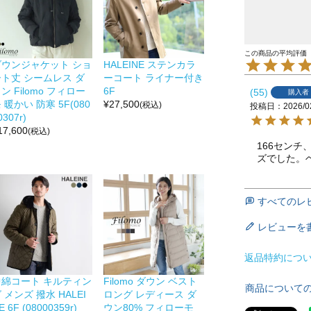
ダウンジャケット ショ
HALEINE ステンカラ
ート丈 シームレス ダ
ーコート ライナー付き
ン Filomo フィロー
6F
55
購入者
 暖かい 防寒 5F(080
¥
27,500
(税込)
投稿日
2026/0
0307r)
17,600
(税込)
166セン
ズでした。
すべてのレ
レビューを
返品特約につ
中綿コート キルティン
Filomo ダウン ベスト
商品について
 メンズ 撥水 HALEI
ロング レディース ダ
E 6F (08000359r)
ウン80% フィローモ