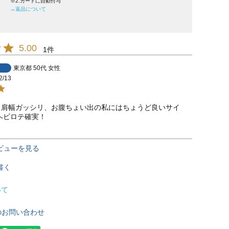
※2.カートに自動付与
→返品について
5.00
1
東京都
50代
女性
2/13
チ、肩幅ガッシリ、お腹ちょい出の私にはちょうど良いサイ
ヘビロテ確実！
ビューを見る
書く
いて
のお問い合わせ