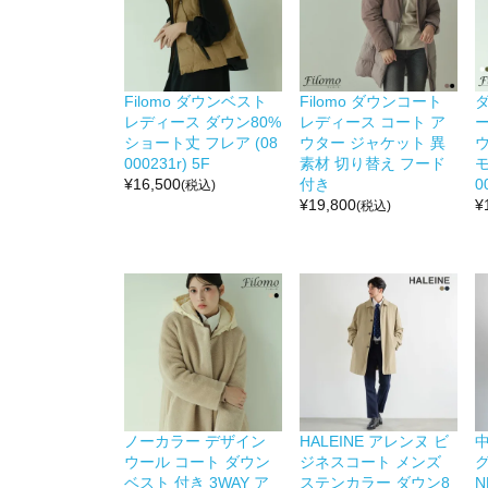
Filomo ダウンベスト
Filomo ダウンコート
レディース ダウン80%
レディース コート ア
ショート丈 フレア (08
ウター ジャケット 異
ウ
000231r) 5F
素材 切り替え フード
モ
¥
16,500
付き
0
(税込)
¥
19,800
¥
(税込)
ノーカラー デザイン
HALEINE アレンヌ ビ
ウール コート ダウン
ジネスコート メンズ
グ
ベスト 付き 3WAY ア
ステンカラー ダウン8
N