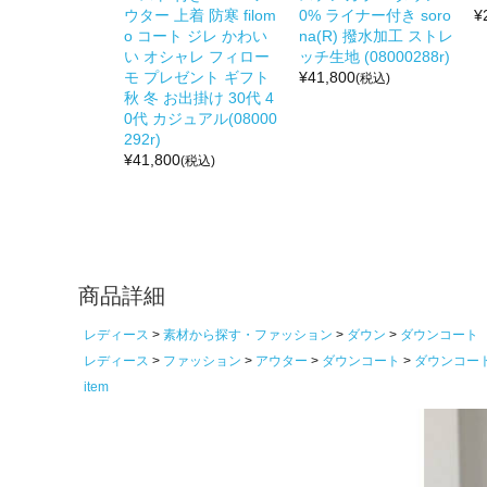
ウター 上着 防寒 filom
0% ライナー付き soro
¥
o コート ジレ かわい
na(R) 撥水加工 ストレ
い オシャレ フィロー
ッチ生地 (08000288r)
モ プレゼント ギフト
¥
41,800
(税込)
秋 冬 お出掛け 30代 4
0代 カジュアル(08000
292r)
¥
41,800
(税込)
商品詳細
レディース
素材から探す・ファッション
ダウン
ダウンコート
レディース
ファッション
アウター
ダウンコート
ダウンコー
item