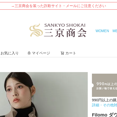
→三京商会を装った詐欺サイト・メールにご注意ください
WOMEN
M
検索
お気に入り
マイページ
カート
990円以上の
詳細・その他
Filomo