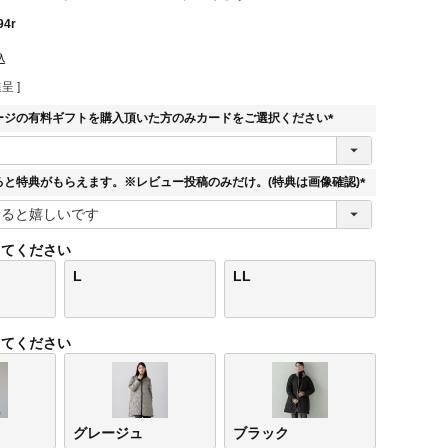
94r
込
呈 ]
ージの有料ギフトを購入頂いた方のみカードをご選択ください
(
必
須
ると特典がもらえます。※レビュー投稿のみだけ。(特典は画像確認)
)
(
必
須
してください
)
L
LL
してください
グレージュ
ブラック