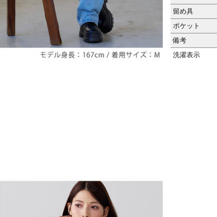
留め具
ポケット
備考
洗濯表示