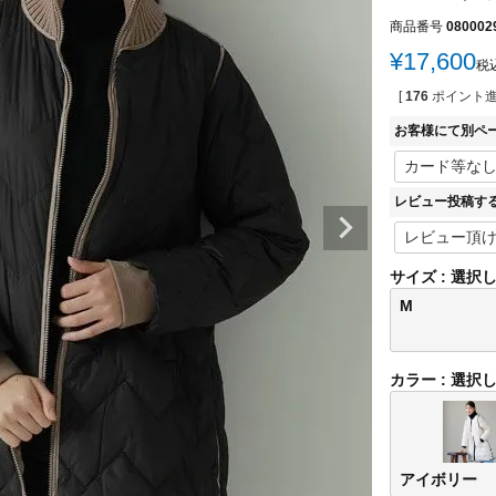
商品番号
080002
¥
17,600
税
[
176
ポイント進
お客様にて別ペ
レビュー投稿す
サイズ
選択
M
カラー
選択
アイボリー