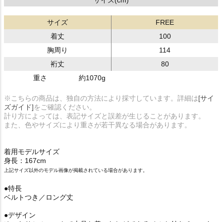
サイズ(cm)
サイズ
FREE
着丈
100
胸周り
114
裄丈
80
重さ
約1070g
※こちらの商品は、独自の方法により採寸しています。詳細は
[サイ
ズガイド]
をご確認ください。
計り方によっては、表記サイズと誤差が生じることがあります。
また、色やサイズにより重さが若干異なる場合があります。
着用モデルサイズ
身長：167cm
上記サイズ以外のモデル画像が掲載されている場合があります。
●特長
ベルトつき／ロング丈
●デザイン