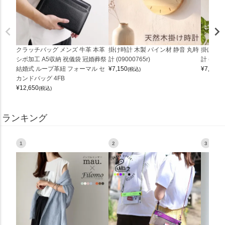
クラッチバッグ メンズ 牛革 本革
掛け時計 木製 パイン材 静音 丸時
掛け時計
シボ加工 A5収納 祝儀袋 冠婚葬祭
計 (09000765r)
計 (0900
結婚式 ループ革紐 フォーマル セ
¥
7,150
¥
7,150
(税込)
(
カンドバッグ 4FB
¥
12,650
(税込)
ランキング
1
2
3