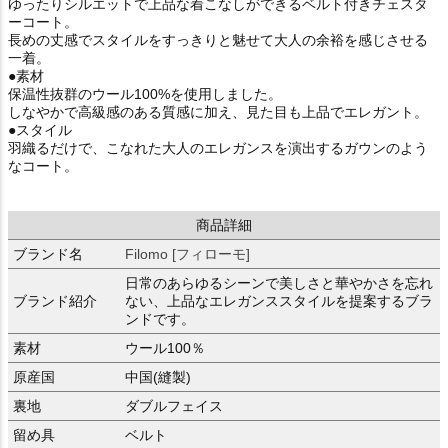
ゆったりシルエットで上品な着こなしができるベルト付きチェスタ
ーコート。
長めの丈感でスタイルをすっきりと魅せて大人の余裕を感じさせる
一着。
●素材
保温性抜群のウール100%を使用しました。
しなやかで高級感のある質感に加え、見た目も上品でエレガント。
●スタイル
羽織るだけで、こなれた大人のエレガンスを演出するガウンのよう
なコート。
商品詳細
ブランド名
Filomo [フィローモ]
日常のあらゆるシーンで美しさと華やかさを忘れ
ブランド紹介
ない、上品なエレガンススタイルを提案するブラ
ンドです。
素材
ウール100％
原産国
中国(縫製)
裏地
ダブルフェイス
留め具
ベルト