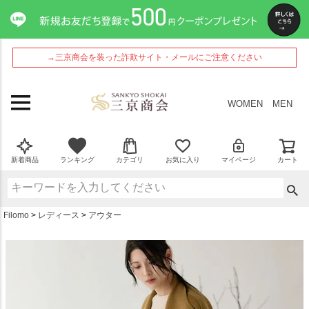
ペー
ジト
ップ
へ
→三京商会を装った詐欺サイト・メールにご注意ください
WOMEN
MEN
新着商品
ランキング
カテゴリ
お気に入り
マイページ
カート
Filomo
レディース
アウター