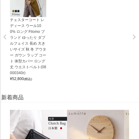
チェスターコート レ
ディース ウール10
0% ロング Filomo ブ
ランド ゆったり ダブ
ルフェイス 長め 大き
いサイズ 秋 冬 アウタ
ー ガウン ラップ コー
ト 体型カバー ロング
丈 ウエストベルト(08
000340r)
¥
52,800
(税込)
新着商品