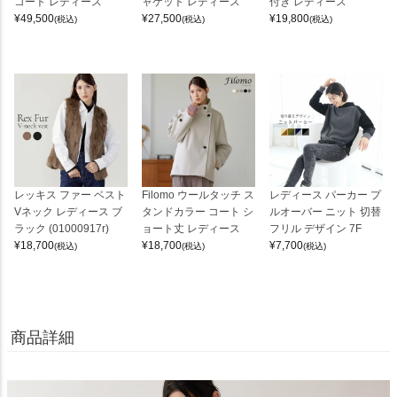
コート レディース
ャケット レディース
付き レディース
¥
49,500
¥
27,500
¥
19,800
(税込)
(税込)
(税込)
レッキス ファー ベスト
Filomo ウールタッチ ス
レディース パーカー プ
Vネック レディース ブ
タンドカラー コート シ
ルオーバー ニット 切替
ラック (01000917r)
ョート丈 レディース
フリル デザイン 7F
¥
18,700
¥
18,700
¥
7,700
(税込)
(税込)
(税込)
商品詳細