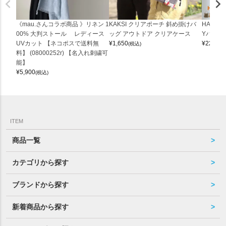
《mau.さんコラボ商品 》リネン 1
KAKSI クリアポーチ 斜め掛けバ
HALEI
00% 大判ストール レディース
ッグ アウトドア クリアケース
Yバッグ 
UVカット 【ネコポスで送料無
¥
1,650
¥
22,000
(税込)
料】 (08000252r) 【名入れ刺繍可
能】
¥
5,900
(税込)
ITEM
商品一覧
カテゴリから探す
ブランドから探す
新着商品から探す