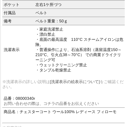
ポケット
左右1ケ所づつ
付属品
ベルト
備考
ベルト重量：50ｇ
・家庭洗濯禁止
・漂白禁止
・底面の最高温度 110°C スチームアイロンは危
険。
洗濯表示
・普通操作により、石油系溶剤（蒸留温度150～
210°C、引火点38～70°C） での商業ドライクリ
ーニング可
・ウェットクリーニング禁止
・タンブル乾燥禁止
※洗濯表示の詳しい説明は
[洗濯表示の絵表示について]
をご確認くだ
さい。
品番：08000340r
お問い合わせの際は、コチラの品番をお伝えください
商品名：チェスターコート ウール100% レディース フィローモ