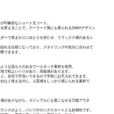
ーが印象的なショート丈コート。
を変えることで、テーラード風にも着られる2WAYデザイン
ルダーで肩まわりにゆとりを持たせ、リラックス感のあるシ
で絞れる仕様になっており、スタイリングや気分に合わせて
調整できます。
のような温もりのあるウールタッチ素材を使用。
生地で程よいハリがあり、高級感があります。
くく、自宅で手洗いできるので手軽にお手入れできます。
兼ねなく使えるのに、上質感をしっかり感じられる素材で
と感がありながら、カジュアルにも着こなせる万能アウタ
バランスがよく、パンツやロングスカートとも好相性です。