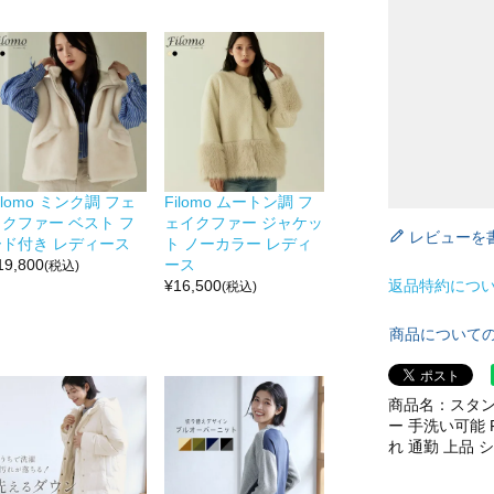
ilomo ミンク調 フェ
Filomo ムートン調 フ
イクファー ベスト フ
ェイクファー ジャケッ
レビューを
ード付き レディース
ト ノーカラー レディ
19,800
ース
(税込)
返品特約につ
¥
16,500
(税込)
商品について
商品名：スタン
ー 手洗い可能 
れ 通勤 上品 