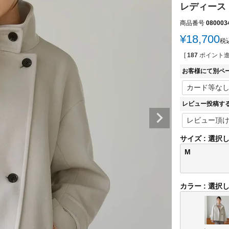
レディース
商品番号
080003
¥
18,700
税
[
187
ポイント進
お客様にて別ペ
レビュー投稿す
サイズ
選択
M
カラー
選択