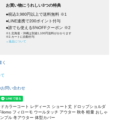
お買い物にうれしい3つの特典
●税込3,980円以上で送料無料 ※1
●LINE連携で200ポイント付与
●誰でも使える5%OFFクーポン ※2
※1.北海道・沖縄は別途1,100円送料がかかります
※2.カートに自動付与
→返品について
書く
いて
のお問い合わせ
ドカラーコート レディース ショート丈 ドロップショルダ
Filomo フィローモ ウールタッチ アウター 秋冬 軽量 おしゃ
シンプル 冬アウター 体型カバー