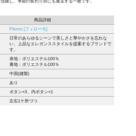
ず活躍し、季節の変わり目にも重宝する一枚です。
商品詳細
Filomo [フィローモ]
日常のあらゆるシーンで美しさと華やかさを忘れな
い、上品なエレガンススタイルを提案するブランドで
す。
表地：ポリエステル100％
裏地：ポリエステル100％
中国(縫製)
あり
ボタン×3、内ボタン×1
左右1ケ所づつ