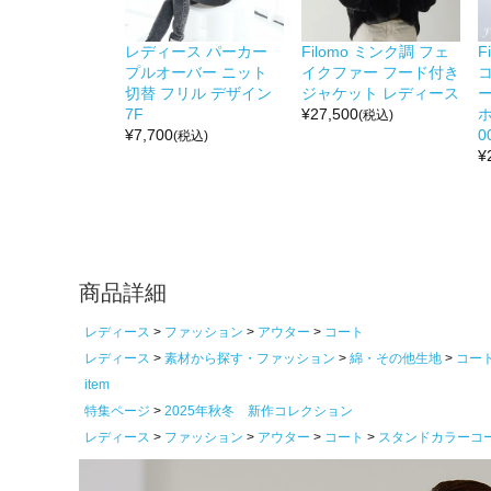
レディース パーカー
Filomo ミンク調 フェ
F
プルオーバー ニット
イクファー フード付き
切替 フリル デザイン
ジャケット レディース
7F
¥
27,500
ホ
(税込)
¥
7,700
0
(税込)
¥
商品詳細
レディース
ファッション
アウター
コート
レディース
素材から探す・ファッション
綿・その他生地
コー
item
特集ページ
2025年秋冬 新作コレクション
レディース
ファッション
アウター
コート
スタンドカラーコ