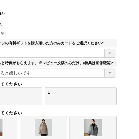
42r
込
呈 ]
ージの有料ギフトを購入頂いた方のみカードをご選択ください
(
必
須
ると特典がもらえます。※レビュー投稿のみだけ。(特典は画像確認)
)
(
必
須
してください
)
L
してください