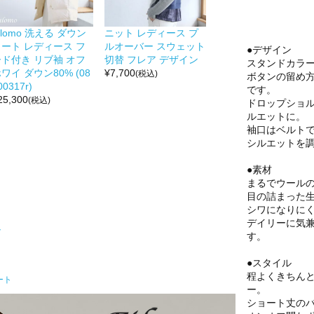
ilomo 洗える ダウン
ニット レディース プ
コート レディース フ
ルオーバー スウェット
●デザイン
ード付き リブ袖 オフ
切替 フレア デザイン
スタンドカラ
ワイ ダウン80% (08
¥
7,700
(税込)
ボタンの留め方
00317r)
です。
25,300
(税込)
ドロップショ
ルエットに。
袖口はベルト
シルエットを
●素材
まるでウール
目の詰まった
シワになりに
デイリーに気
ト
す。
●スタイル
程よくきちん
ート
ー。
ショート丈の