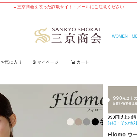
→三京商会を装った詐欺サイト・メールにご注意ください
WOMEN
M
検索
お気に入り
マイページ
カート
990円以上の
詳細・その他
Filomo