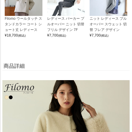
Filomo ウールタッチ ス
レディース パーカー プ
ニット レディース プル
タンドカラー コート シ
ルオーバー ニット 切替
オーバー スウェット 切
ョート丈 レディース
フリル デザイン 7F
替 フレア デザイン
¥
18,700
¥
7,700
¥
7,700
(税込)
(税込)
(税込)
商品詳細