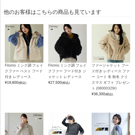
他のお客様はこちらの商品も見ています
Filomo ミンク調 フェイ
Filomo ミンク調 フェイ
ファージャケット フー
クファー ベスト フード
クファー フード付き ジ
ド付き レディース ファ
付き レディース
ャケット レディース
ー コート 冬 秋冬 クリ
¥
19,800
¥
27,500
スマス ギフト プレゼン
(税込)
(税込)
ト (08000329r)
¥
36,300
(税込)