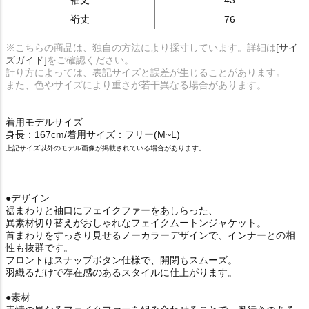
袖丈
43
裄丈
76
※こちらの商品は、独自の方法により採寸しています。詳細は
[サイ
ズガイド]
をご確認ください。
計り方によっては、表記サイズと誤差が生じることがあります。
また、色やサイズにより重さが若干異なる場合があります。
着用モデルサイズ
身長：167cm/着用サイズ：フリー(M~L)
上記サイズ以外のモデル画像が掲載されている場合があります。
●デザイン
裾まわりと袖口にフェイクファーをあしらった、
異素材切り替えがおしゃれなフェイクムートンジャケット。
首まわりをすっきり見せるノーカラーデザインで、インナーとの相
性も抜群です。
フロントはスナップボタン仕様で、開閉もスムーズ。
羽織るだけで存在感のあるスタイルに仕上がります。
●素材