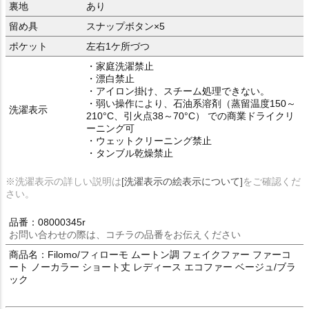
裏地
あり
留め具
スナップボタン×5
ポケット
左右1ケ所づつ
・家庭洗濯禁止
・漂白禁止
・アイロン掛け、スチーム処理できない。
・弱い操作により、石油系溶剤（蒸留温度150～
洗濯表示
210°C、引火点38～70°C） での商業ドライクリ
ーニング可
・ウェットクリーニング禁止
・タンブル乾燥禁止
※洗濯表示の詳しい説明は
[洗濯表示の絵表示について]
をご確認くだ
さい。
品番：08000345r
お問い合わせの際は、コチラの品番をお伝えください
商品名：Filomo/フィローモ ムートン調 フェイクファー ファーコ
ート ノーカラー ショート丈 レディース エコファー ベージュ/ブラ
ック