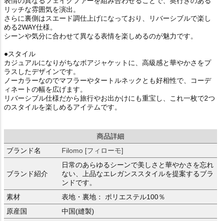
表情の異なるフェイクファーを組み合わせることで、奥行きのある
リッチな雰囲気を演出。
さらに裏側はスエード調仕上げになっており、リバーシブルで楽し
める2WAY仕様。
シーンや気分に合わせて異なる表情を楽しめるのが魅力です。
●スタイル
カジュアルになりがちなボアジャケットに、高級感と華やかさをプ
ラスしたデザインです。
ノーカラーなのでマフラーやタートルネックとも好相性で、コーデ
ィネートの幅を広げます。
リバーシブル仕様だから旅行やお出かけにも重宝し、これ一枚で2つ
のスタイルを楽しめるアイテムです。
商品詳細
ブランド名
Filomo [フィローモ]
日常のあらゆるシーンで美しさと華やかさを忘れ
ブランド紹介
ない、上品なエレガンススタイルを提案するブラ
ンドです。
素材
表地・裏地： ポリエステル100％
原産国
中国(縫製)