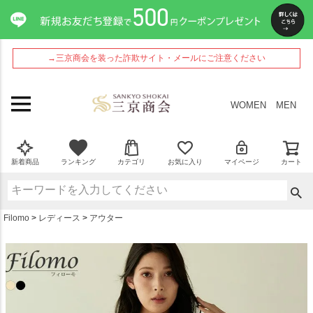
ペー
ジト
ップ
へ
→三京商会を装った詐欺サイト・メールにご注意ください
WOMEN
MEN
新着商品
ランキング
カテゴリ
お気に入り
マイページ
カート
Filomo
レディース
アウター