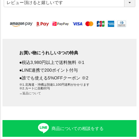
必
須
)
お買い物にうれしい3つの特典
●税込3,980円以上で送料無料 ※1
●LINE連携で200ポイント付与
●誰でも使える5%OFFクーポン ※2
※1.北海道・沖縄は別途1,100円送料がかかります
※2.カートに自動付与
→返品について
商品についての相談をする