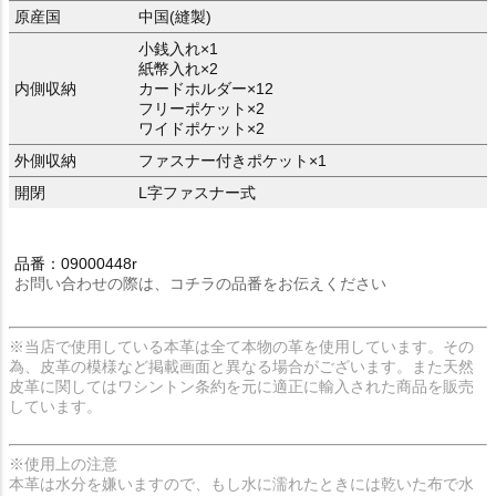
原産国
中国(縫製)
小銭入れ×1
紙幣入れ×2
内側収納
カードホルダー×12
フリーポケット×2
ワイドポケット×2
外側収納
ファスナー付きポケット×1
開閉
L字ファスナー式
品番：09000448r
お問い合わせの際は、コチラの品番をお伝えください
※当店で使用している本革は全て本物の革を使用しています。その
為、皮革の模様など掲載画面と異なる場合がございます。また天然
皮革に関してはワシントン条約を元に適正に輸入された商品を販売
しています。
※使用上の注意
本革は水分を嫌いますので、もし水に濡れたときには乾いた布で水