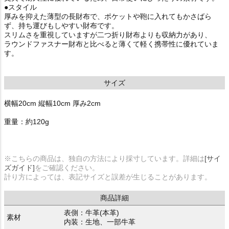
●スタイル
厚みを抑えた薄型の長財布で、ポケットや鞄に入れてもかさばら
ず、持ち運びもしやすい財布です。
スリムさを重視していますが二つ折り財布よりも収納力があり、
ラウンドファスナー財布と比べると薄くて軽く携帯性に優れていま
す。
サイズ
横幅20cm 縦幅10cm 厚み2cm
重量：約120g
※こちらの商品は、独自の方法により採寸しています。詳細は
[サイ
ズガイド]
をご確認ください。
計り方によっては、表記サイズと誤差が生じることがあります。
商品詳細
表側：牛革(本革)
素材
内装：生地、一部牛革