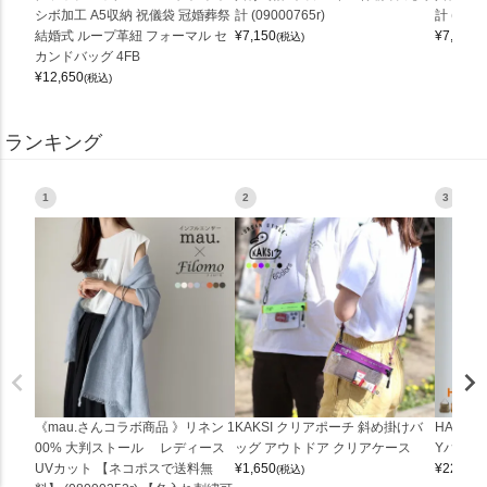
シボ加工 A5収納 祝儀袋 冠婚葬祭
計 (09000765r)
計 (0900
結婚式 ループ革紐 フォーマル セ
¥
7,150
¥
7,150
(税込)
(
カンドバッグ 4FB
¥
12,650
(税込)
ランキング
1
2
3
《mau.さんコラボ商品 》リネン 1
KAKSI クリアポーチ 斜め掛けバ
HALEI
00% 大判ストール レディース
ッグ アウトドア クリアケース
Yバッグ 
UVカット 【ネコポスで送料無
¥
1,650
¥
22,000
(税込)