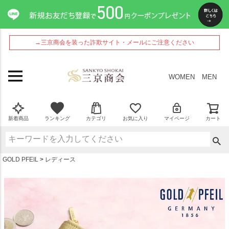
ペー
ジト
ップ
へ
→三京商会を装った詐欺サイト・メールにご注意ください
WOMEN
MEN
新着商品
ランキング
カテゴリ
お気に入り
マイページ
カート
GOLD PFEIL
レディース