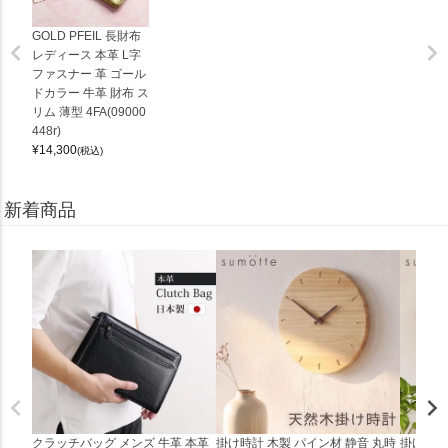
GOLD PFEIL 長財布
レディース 本革 L字
ファスナー 革 ゴール
ドカラー 牛革 財布 ス
リム 薄型 4FA(09000
448r)
¥
14,300
(税込)
新着商品
クラッチバッグ メンズ 牛革 本革
掛け時計 木製 パイン材 静音 丸時
掛け時計