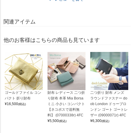
関連アイテム
他のお客様はこちらの商品も見ています
ゴールドファイル コン
財布 レディース 二つ折
二つ折り 財布 メンズ
パクト 折り財布
り財布 本革 Mia Borsa
ラウンドファスナー do
¥
16,500
ミニ 小さい コンパクト
ob London ドゥーブロ
(税込)
【ネコポスで送料無
ンドン ゴート ゴートレ
料】 (07000338r) 4FC
ザー (09000071r) 4FC
¥
5,500
¥
6,300
(税込)
(税込)