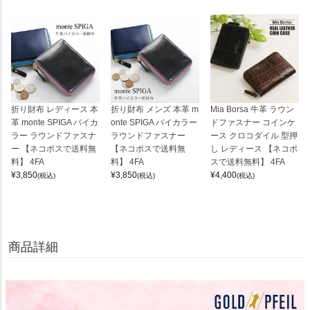
折り財布 レディース 本
折り財布 メンズ 本革 m
Mia Borsa 牛革 ラウン
革 monte SPIGA バイカ
onte SPIGA バイカラー
ドファスナー コインケ
ラー ラウンドファスナ
ラウンドファスナー
ース クロコダイル 型押
ー 【ネコポスで送料無
【ネコポスで送料無
し レディース 【ネコポ
料】 4FA
料】 4FA
スで送料無料】 4FA
¥
3,850
¥
3,850
¥
4,400
(税込)
(税込)
(税込)
商品詳細