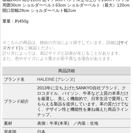
周囲30cm ショルダーベルト63cm ショルダーベルト（最大）120cm
開口部幅29cm ショルダーベルト幅2cm
重量：約450g
※こちらの商品は、独自の方法により採寸しています。詳細は
[サイ
ズガイド]
をご確認ください。
計り方によっては、表記サイズと誤差が生じることがあります。
また、色やサイズにより重さが若干異なる場合があります。
商品詳細
ブランド名
HALEINE [アレンヌ]
2013年に立ち上げたSANKYO自社ブランド。ク
ロコダイル、パイソン、牛革など上質の本革だけ
を厳選し、美しく機能的で、日常生活で愛用して
ブランド紹介
もらえる製品を提供しています。革の質だけでな
く、デザイン性と機能性を兼ね備えた商品ライン
ナップ。
素材
表側：牛革(本革) ／内装：生地
原産国
日本