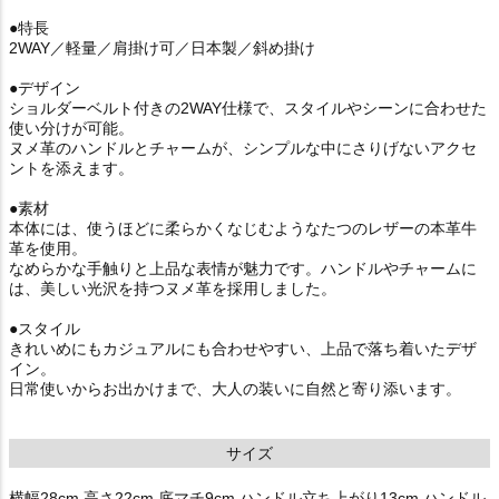
●特長
2WAY／軽量／肩掛け可／日本製／斜め掛け
●デザイン
ショルダーベルト付きの2WAY仕様で、スタイルやシーンに合わせた
使い分けが可能。
ヌメ革のハンドルとチャームが、シンプルな中にさりげないアクセ
ントを添えます。
●素材
本体には、使うほどに柔らかくなじむようなたつのレザーの本革牛
革を使用。
なめらかな手触りと上品な表情が魅力です。ハンドルやチャームに
は、美しい光沢を持つヌメ革を採用しました。
●スタイル
きれいめにもカジュアルにも合わせやすい、上品で落ち着いたデザ
イン。
日常使いからお出かけまで、大人の装いに自然と寄り添います。
サイズ
横幅28cm 高さ22cm 底マチ9cm ハンドル立ち上がり13cm ハンドル