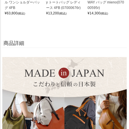
ル ワンショルダーバッ
y トートバッグ レディ
WAY バッグ mieno(070
グ 4FB
ース 4FB (07000676r)
00595r)
¥
63,800
¥
13,200
¥
14,300
(税込)
(税込)
(税込)
商品詳細