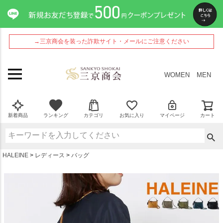
ペー
ジト
ップ
へ
→三京商会を装った詐欺サイト・メールにご注意ください
WOMEN
MEN
新着商品
ランキング
カテゴリ
お気に入り
マイページ
カート
HALEINE
レディース
バッグ