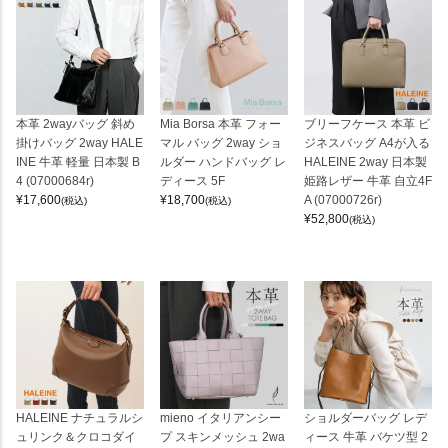
本革 2wayバッグ 斜め
Mia Borsa 本革 フォー
ブリーフケース 本革 ビ
掛けバッグ 2way HALE
マル バッグ 2way ショ
ジネスバッグ A4が入る
INE 牛革 軽量 日本製 B
ルダー ハンドバッグ レ
HALEINE 2way 日本製
4 (07000684r)
ディース 5F
姫路レザー 牛革 自立4F
¥
17,600
¥
18,700
A (07000726r)
(税込)
(税込)
¥
52,800
(税込)
HALEINE ナチュラルシ
mieno イタリアンシー
ショルダーバッグ レデ
ュリンク＆クロコダイ
プ スキンメッシュ 2wa
ィース 牛革 バケツ型 2