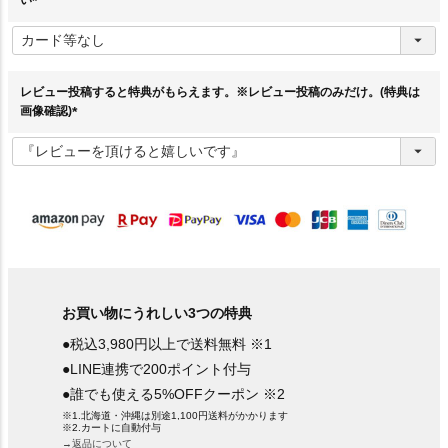
(
必
須
)
レビュー投稿すると特典がもらえます。※レビュー投稿のみだけ。(特典は
画像確認)
(
必
須
)
お買い物にうれしい3つの特典
●税込3,980円以上で送料無料 ※1
●LINE連携で200ポイント付与
●誰でも使える5%OFFクーポン ※2
※1.北海道・沖縄は別途1,100円送料がかかります
※2.カートに自動付与
→返品について