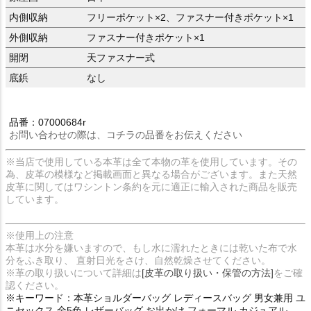
内側収納
フリーポケット×2、ファスナー付きポケット×1
外側収納
ファスナー付きポケット×1
開閉
天ファスナー式
底鋲
なし
品番：07000684r
お問い合わせの際は、コチラの品番をお伝えください
※当店で使用している本革は全て本物の革を使用しています。その
為、皮革の模様など掲載画面と異なる場合がございます。また天然
皮革に関してはワシントン条約を元に適正に輸入された商品を販売
しています。
※使用上の注意
本革は水分を嫌いますので、もし水に濡れたときには乾いた布で水
分をふき取り、 直射日光をさけ、自然乾燥させてください。
※革の取り扱いについて詳細は
[皮革の取り扱い・保管の方法]
をご確
認ください。
※キーワード：本革ショルダーバッグ レディースバッグ 男女兼用 ユ
ニセックス 全5色 レザーバッグ お出かけ フォーマル カジュアル