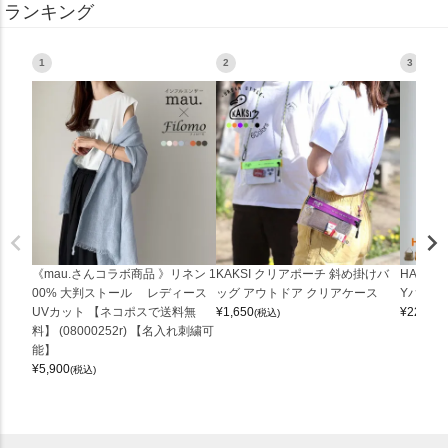
ランキング
1
2
3
《mau.さんコラボ商品 》リネン 1
KAKSI クリアポーチ 斜め掛けバ
HALEI
00% 大判ストール レディース
ッグ アウトドア クリアケース
Yバッグ 
UVカット 【ネコポスで送料無
¥
1,650
¥
22,000
(税込)
料】 (08000252r) 【名入れ刺繍可
能】
¥
5,900
(税込)