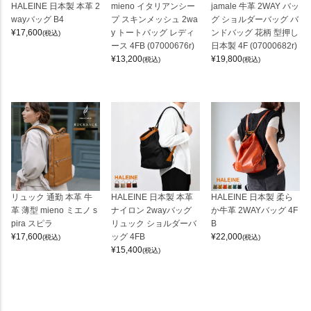
HALEINE 日本製 本革 2
mieno イタリアンシー
jamale 牛革 2WAY バッ
wayバッグ B4
プ スキンメッシュ 2wa
グ ショルダーバッグ バ
¥
17,600
y トートバッグ レディ
ンドバッグ 花柄 型押し
(税込)
ース 4FB (07000676r)
日本製 4F (07000682r)
¥
13,200
¥
19,800
(税込)
(税込)
リュック 通勤 本革 牛
HALEINE 日本製 本革
HALEINE 日本製 柔ら
革 薄型 mieno ミエノ s
ナイロン 2wayバッグ
か牛革 2WAYバッグ 4F
pira スピラ
リュック ショルダーバ
B
¥
17,600
ッグ 4FB
¥
22,000
(税込)
(税込)
¥
15,400
(税込)