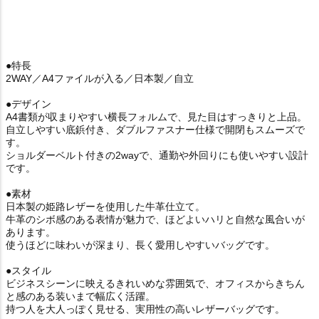
●特長
2WAY／A4ファイルが入る／日本製／自立
●デザイン
A4書類が収まりやすい横長フォルムで、見た目はすっきりと上品。
自立しやすい底鋲付き、ダブルファスナー仕様で開閉もスムーズで
す。
ショルダーベルト付きの2wayで、通勤や外回りにも使いやすい設計
です。
●素材
日本製の姫路レザーを使用した牛革仕立て。
牛革のシボ感のある表情が魅力で、ほどよいハリと自然な風合いが
あります。
使うほどに味わいが深まり、長く愛用しやすいバッグです。
●スタイル
ビジネスシーンに映えるきれいめな雰囲気で、オフィスからきちん
と感のある装いまで幅広く活躍。
持つ人を大人っぽく見せる、実用性の高いレザーバッグです。