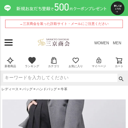
ペー
ジト
ップ
へ
→三京商会を装った詐欺サイト・メールにご注意ください
WOMEN
MEN
新着商品
ランキング
カテゴリ
お気に入り
マイページ
カート
レディース
バッグ
ハンドバッグ
牛革