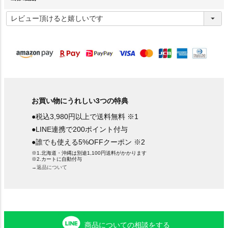
(
必
須
)
お買い物にうれしい3つの特典
●税込3,980円以上で送料無料 ※1
●LINE連携で200ポイント付与
●誰でも使える5%OFFクーポン ※2
※1.北海道・沖縄は別途1,100円送料がかかります
※2.カートに自動付与
→返品について
商品についての相談をする