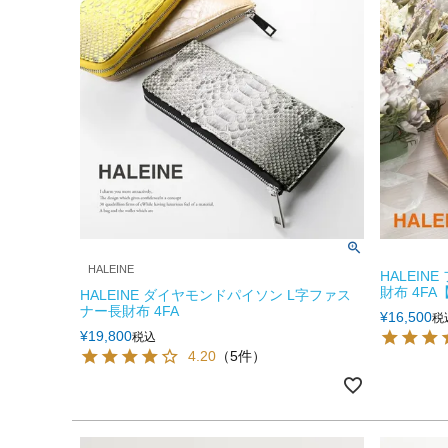
HALEINE
HALEIN
財布 4F
HALEINE ダイヤモンドパイソン L字ファス
ナー長財布 4FA
¥
16,500
税
¥
19,800
税込
4.20
（5件）