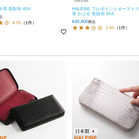
HALEINE
 牛革 長財布 4FA
HALEINE フルポイントオーストリ
革 かぶせ 長財布 4FA
込
¥
30,800
税込
4.00
（1件）
3.00
（1件）