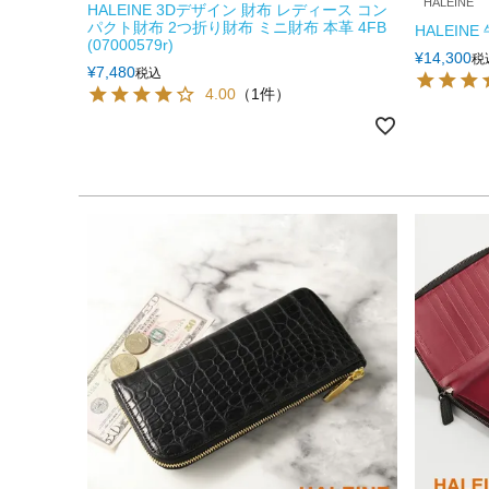
HALEINE
HALEINE 3Dデザイン 財布 レディース コン
パクト財布 2つ折り財布 ミニ財布 本革 4FB
HALEINE
(07000579r)
¥
14,300
税
¥
7,480
税込
4.00
（1件）