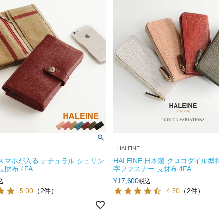
HALEINE
E スマホが入る ナチュラル シュリン
HALEINE 日本製 クロコダイル型押
長財布 4FA
字ファスナー 長財布 4FA
¥
17,600
込
税込
5.00
（2件）
4.50
（2件）