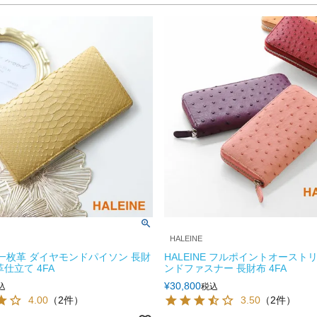
HALEINE
E 一枚革 ダイヤモンドパイソン 長財
HALEINE フルポイントオースト
仕立て 4FA
ンドファスナー 長財布 4FA
¥
30,800
込
税込
4.00
（2件）
3.50
（2件）