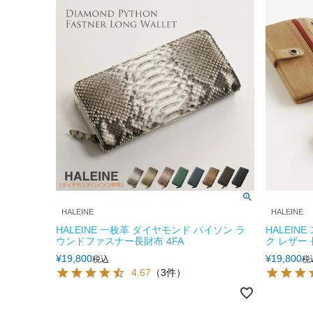
HALEINE
HALEINE
HALEINE 一枚革 ダイヤモンド パイソン ラ
HALEIN
ウンドファスナー長財布 4FA
ク レザー 
¥
19,800
¥
19,800
税込
税
4.67
（3件）