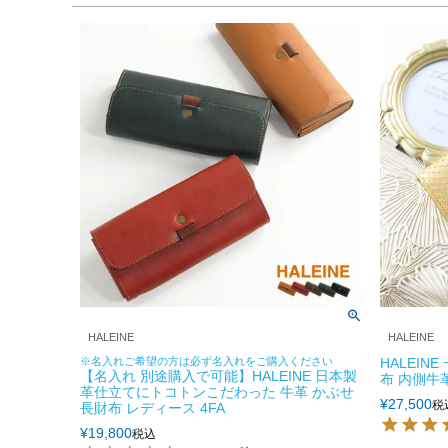
HALEINE
HALEINE
※名入れご希望の方は必ず名入れをご購入ください
HALEIN
【名入れ 別途購入で可能】HALEINE 日本製
布 内側牛革
革仕立てにトコトンこだわった 牛革 かぶせ
¥
27,500
税
長財布 レディース 4FA
¥
19,800
税込