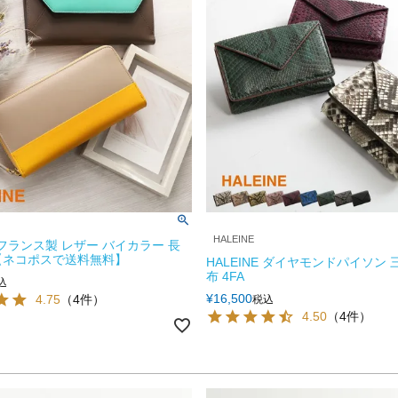
HALEINE
E フランス製 レザー バイカラー 長
A【ネコポスで送料無料】
HALEINE ダイヤモンドパイソン
布 4FA
込
¥
16,500
4.75
（4件）
税込
4.50
（4件）