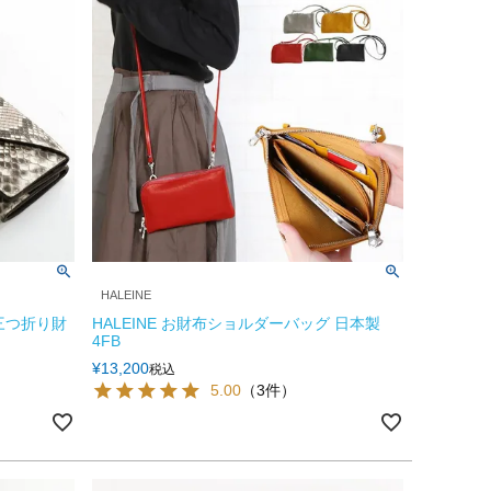
HALEINE
 三つ折り財
HALEINE お財布ショルダーバッグ 日本製
4FB
¥
13,200
税込
5.00
（3件）