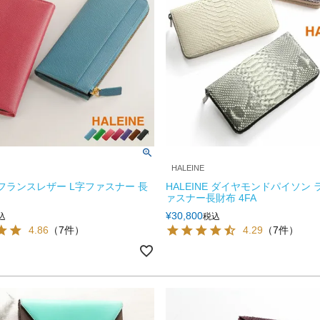
HALEINE
E フランスレザー L字ファスナー 長
HALEINE ダイヤモンドパイソン
ァスナー長財布 4FA
¥
30,800
込
税込
4.86
（7件）
4.29
（7件）