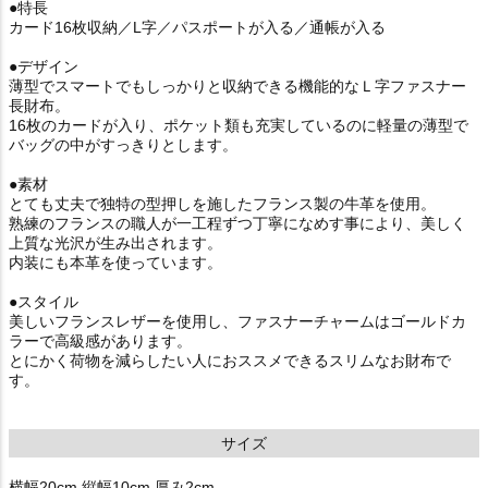
●特長
カード16枚収納／L字／パスポートが入る／通帳が入る
●デザイン
薄型でスマートでもしっかりと収納できる機能的なＬ字ファスナー
長財布。
16枚のカードが入り、ポケット類も充実しているのに軽量の薄型で
バッグの中がすっきりとします。
●素材
とても丈夫で独特の型押しを施したフランス製の牛革を使用。
熟練のフランスの職人が一工程ずつ丁寧になめす事により、美しく
上質な光沢が生み出されます。
内装にも本革を使っています。
●スタイル
美しいフランスレザーを使用し、ファスナーチャームはゴールドカ
ラーで高級感があります。
とにかく荷物を減らしたい人におススメできるスリムなお財布で
す。
サイズ
横幅20cm 縦幅10cm 厚み2cm