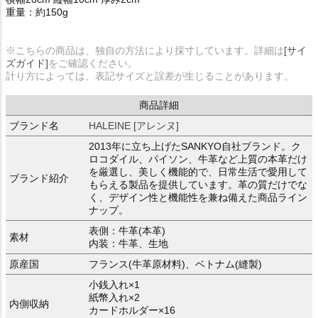
重量：約150g
※こちらの商品は、独自の方法により採寸しています。詳細は
[サイ
ズガイド]
をご確認ください。
計り方によっては、表記サイズと誤差が生じることがあります。
商品詳細
ブランド名
HALEINE [アレンヌ]
2013年に立ち上げたSANKYO自社ブランド。ク
ロコダイル、パイソン、牛革など上質の本革だけ
を厳選し、美しく機能的で、日常生活で愛用して
ブランド紹介
もらえる製品を提供しています。革の質だけでな
く、デザイン性と機能性を兼ね備えた商品ライン
ナップ。
表側：牛革(本革)
素材
内装：牛革、生地
原産国
フランス(牛革原材料)、ベトナム(縫製)
小銭入れ×1
紙幣入れ×2
内側収納
カードホルダー×16