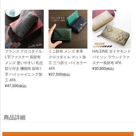
フランス クロコダイル
ミニ財布 メンズ 本革
HALEINE ダイヤモンド
L字ファスナー 長財布
クロコダイル マット加
パイソン ラウンドファ
メンズ 使いやすい 札仕
工 三つ折り バイカラー
スナー長財布 4FA
切り付き 機能性 財布 l
4FA
¥
30,800
(税込)
字 ハイシャイニング加
¥
27,500
(税込)
工 4FA
¥
47,300
(税込)
商品詳細