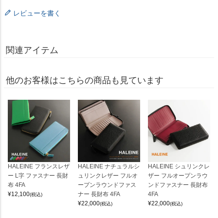
レビューを書く
関連アイテム
他のお客様はこちらの商品も見ています
HALEINE フランスレザ
HALEINE ナチュラルシ
HALEINE シュリンクレ
ー L字 ファスナー 長財
ュリンクレザー フルオ
ザー フルオープンラウ
布 4FA
ープンラウンドファス
ンドファスナー 長財布
¥
12,100
ナー 長財布 4FA
4FA
(税込)
¥
22,000
¥
22,000
(税込)
(税込)