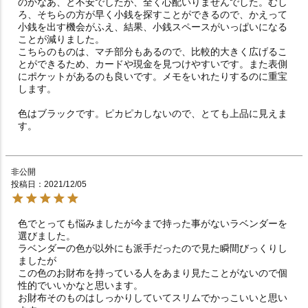
のかなあ、と不安でしたが、全く心配いりませんでした。むし
ろ、そちらの方が早く小銭を探すことができるので、かえって
小銭を出す機会がふえ、結果、小銭スペースがいっぱいになる
ことが減りました。

こちらのものは、マチ部分もあるので、比較的大きく広げるこ
とができるため、カードや現金を見つけやすいです。また表側
にポケットがあるのも良いです。メモをいれたりするのに重宝
します。

色はブラックです。ピカピカしないので、とても上品に見えま
す。
非公開
投稿日
2021/12/05
色でとっても悩みましたが今まで持った事がないラベンダーを
選びました。

ラベンダーの色が以外にも派手だったので見た瞬間びっくりし
ましたが

この色のお財布を持っている人をあまり見たことがないので個
性的でいいかなと思います。

お財布そのものはしっかりしていてスリムでかっこいいと思い