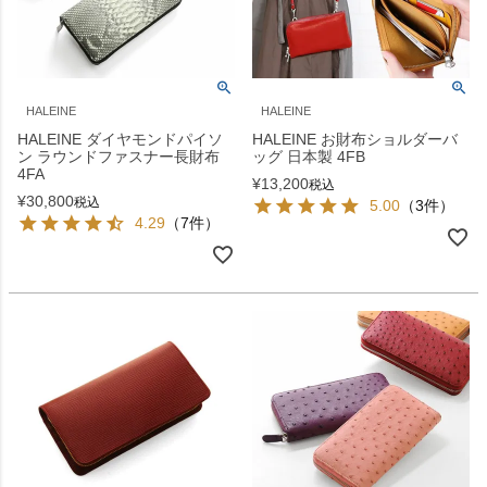
HALEINE
HALEINE
HALEINE ダイヤモンドパイソ
HALEINE お財布ショルダーバ
ン ラウンドファスナー長財布
ッグ 日本製 4FB
4FA
¥
13,200
税込
¥
30,800
税込
5.00
（3件）
4.29
（7件）