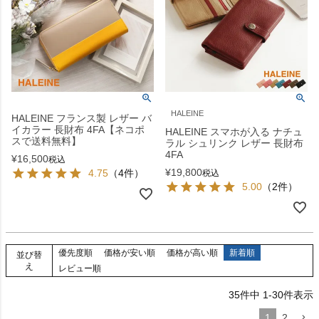
HALEINE
HALEINE フランス製 レザー バ
イカラー 長財布 4FA【ネコポ
HALEINE スマホが入る ナチュ
スで送料無料】
ラル シュリンク レザー 長財布
4FA
¥
16,500
税込
¥
19,800
4.75
（4件）
税込
5.00
（2件）
優先度順
価格が安い順
価格が高い順
新着順
並び替
え
レビュー順
35
件中
1
-
30
件表示
1
2