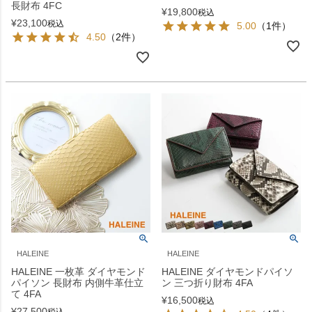
長財布 4FC
¥
19,800
税込
¥
23,100
税込
5.00
（1件）
4.50
（2件）
HALEINE
HALEINE
HALEINE 一枚革 ダイヤモンド
HALEINE ダイヤモンドパイソ
パイソン 長財布 内側牛革仕立
ン 三つ折り財布 4FA
て 4FA
¥
16,500
税込
¥
27,500