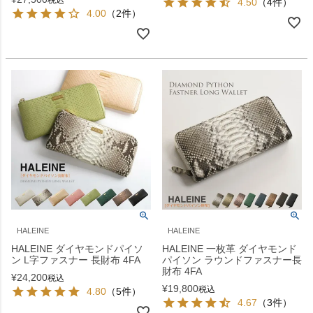
税込
4.50
（4件）
4.00
（2件）
HALEINE
HALEINE
HALEINE ダイヤモンドパイソ
HALEINE 一枚革 ダイヤモンド
ン L字ファスナー 長財布 4FA
パイソン ラウンドファスナー長
財布 4FA
¥
24,200
税込
¥
19,800
税込
4.80
（5件）
4.67
（3件）