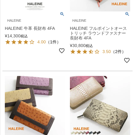
HALEINE
HALEINE
HALEINE 牛革 長財布 4FA
HALEINE フルポイントオース
トリッチ ラウンドファスナー
¥
14,300
税込
長財布 4FA
4.00
（1件）
¥
30,800
税込
3.50
（2件）