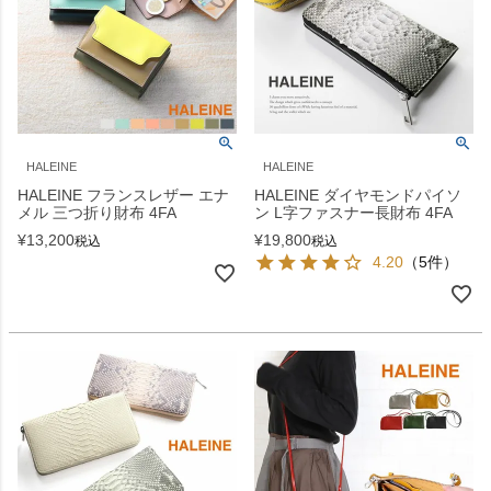
HALEINE
HALEINE
HALEINE フランスレザー エナ
HALEINE ダイヤモンドパイソ
メル 三つ折り財布 4FA
ン L字ファスナー長財布 4FA
¥
13,200
¥
19,800
税込
税込
4.20
（5件）