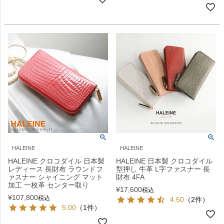
HALEINE
HALEINE
HALEINE クロコダイル 日本製
HALEINE 日本製 クロコダイル
レディース 長財布 ラウンドフ
型押し 牛革 L字ファスナー 長
ァスナー シャイニング マット
財布 4FA
加工 一枚革 センター取り
¥
17,600
税込
¥
107,800
税込
4.50
（2件）
5.00
（1件）