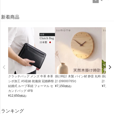
新着商品
クラッチバッグ メンズ 牛革 本革
掛け時計 木製 パイン材 静音 丸時
掛け時計
シボ加工 A5収納 祝儀袋 冠婚葬祭
計 (09000765r)
計 (0900
結婚式 ループ革紐 フォーマル セ
¥
7,150
¥
7,150
(税込)
(
カンドバッグ 4FB
¥
12,650
(税込)
ランキング