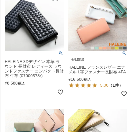
HALEINE
HALEINE 3Dデザイン 本革 ラ
ウンド 長財布 レディース ラウ
HALEINE フランスレザー エナ
ンドファスナー コンパクト長財
メル L字ファスナー長財布 4FA
布 牛革 (07000578r)
¥
16,500
税込
¥
8,580
税込
5.00
（1件）