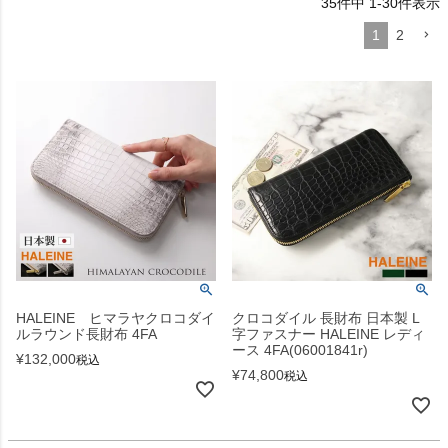
35
件中
1
-
30
件表示
1
2
HALEINE ヒマラヤクロコダイ
クロコダイル 長財布 日本製 L
ルラウンド長財布 4FA
字ファスナー HALEINE レディ
ース 4FA(06001841r)
¥
132,000
税込
¥
74,800
税込