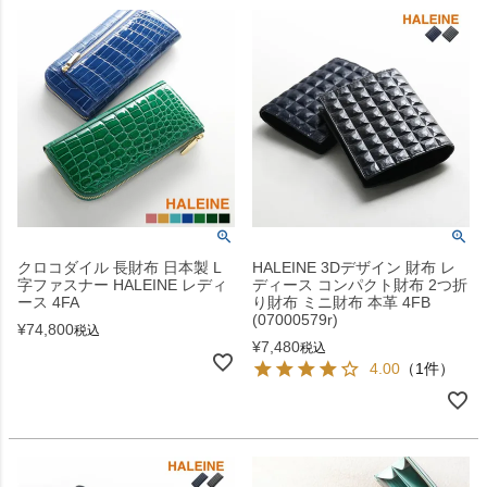
クロコダイル 長財布 日本製 L
HALEINE 3Dデザイン 財布 レ
字ファスナー HALEINE レディ
ディース コンパクト財布 2つ折
ース 4FA
り財布 ミニ財布 本革 4FB
(07000579r)
¥
74,800
税込
¥
7,480
税込
4.00
（1件）