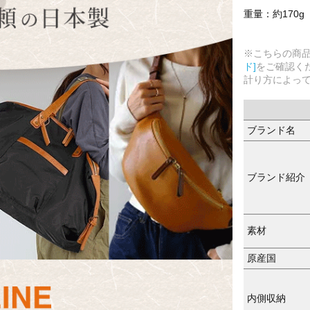
重量：約170g
※こちらの商
ド]
をご確認く
計り方によっ
ブランド名
ブランド紹介
素材
原産国
内側収納