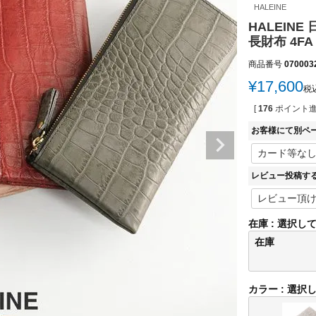
HALEINE
HALEIN
長財布 4FA
商品番号
070003
¥
17,600
税
[
176
ポイント進
お客様にて別ペ
レビュー投稿す
在庫
選択し
在庫
カラー
選択