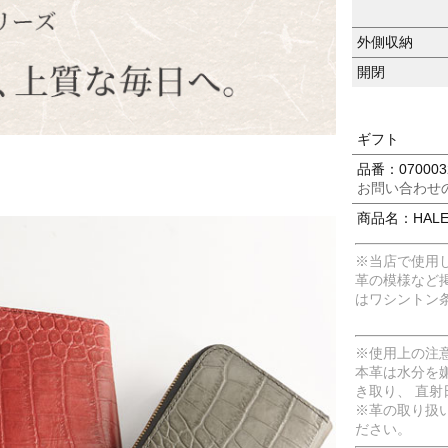
外側収納
開閉
ギフト
品番：070003
お問い合わせ
商品名：HAL
※当店で使用
革の模様など
はワシントン
※使用上の注
本革は水分を
き取り、 直
※革の取り扱
ださい。