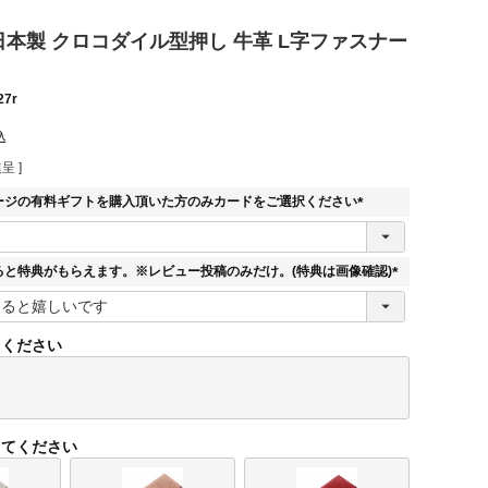
E 日本製 クロコダイル型押し 牛革 L字ファスナー
27r
込
呈 ]
ージの有料ギフトを購入頂いた方のみカードをご選択ください
(
必
須
ると特典がもらえます。※レビュー投稿のみだけ。(特典は画像確認)
)
(
必
須
てください
)
してください