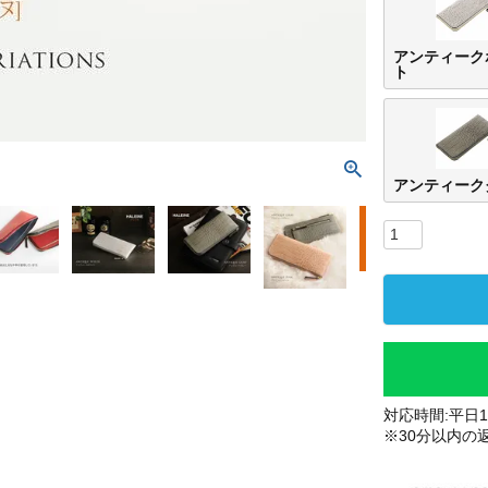
アンティーク
ト
アンティーク
対応時間:平日10
※30分以内の