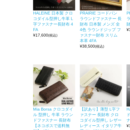
HALEINE 日本製 クロ
PRAIRIE コードバン
P
コダイル型押し牛革 L
ラウンドファスナー 長
字ファスナー長財布 4
財布 日本製 メンズ 全
財
FA
4色 ラウンドジップ フ
¥
¥
17,600
ァスナー財布 スリム
(税込)
本革 4FA
¥
38,500
(税込)
Mia Borsa クロコダイ
【訳あり】薄型 L字フ
H
ル 型押し 牛革 ラウン
ァスナー 長財布 クロ
ドファスナー 長財布
コダイル型押し レザー
ナ
【ネコポスで送料無
レディース イタリア牛
¥