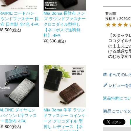
RAIRIE コードバン
Mia Borsa 長財布 メン
非公開
ラウンドファスナー 長
ズ ラウンドファスナー
投稿日
2020/0
布 日本製 全4色 4FA
クロコダイル型押し
38,500
【ネコポスで送料無
(税込)
【スタッフ
料】 4FA
ロコダイル
¥
6,600
(税込)
のまま丸ご
ける単調な
のむら染め
すべてのレ
レビューを
返品特約につ
ALEINE ダイヤモン
Mia Borsa 牛革 ラウン
商品について
ドパイソン L字ファス
ドファスナー コインケ
ー長財布 4FA
ース クロコダイル 型
19,800
押し レディース 【ネ
(税込)