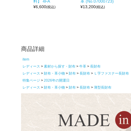
料】 4FA
革 (No.07000723)
¥
6,600
¥
13,200
(税込)
(税込)
商品詳細
item
レディース
素材から探す・財布
牛革
長財布
レディース
財布・革小物
財布
長財布
Ｌ字ファスナー長財布
特集ページ
2026年の開運日
レディース
財布・革小物
財布
長財布
薄型長財布