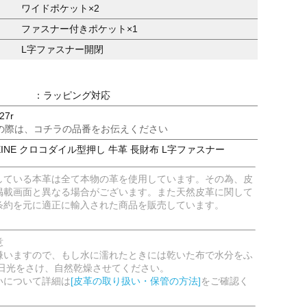
ワイドポケット×2
ファスナー付きポケット×1
L字ファスナー開閉
：ラッピング対応
27r
の際は、コチラの品番をお伝えください
EINE クロコダイル型押し 牛革 長財布 L字ファスナー
している本革は全て本物の革を使用しています。その為、皮
掲載画面と異なる場合がございます。また天然皮革に関して
条約を元に適正に輸入された商品を販売しています。
意
嫌いますので、もし水に濡れたときには乾いた布で水分をふ
射日光をさけ、自然乾燥させてください。
いについて詳細は
[皮革の取り扱い・保管の方法]
をご確認く