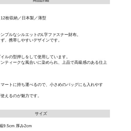
12枚収納／日本製／薄型
シンプルなシルエットのL字ファスナー財布。
らず、携帯しやすいデザインです。
ダイルの型押しをして使用しています。
アンティークな風合いに染められ、上品で高級感のある仕上
スマートに持ち運べるので、小さめのバッグにも入れやす
ず使えるのが魅力です。
サイズ
幅9.5cm 厚み2cm