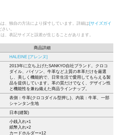
品は、独自の方法により採寸しています。詳細は
[サイズガイ
ださい。
ては、表記サイズと誤差が生じることがあります。
商品詳細
HALEINE [アレンヌ]
2013年に立ち上げたSANKYO自社ブランド。クロコ
ダイル、パイソン、牛革など上質の本革だけを厳選
し、美しく機能的で、日常生活で愛用してもらえる製
品を提供しています。革の質だけでなく、デザイン性
と機能性を兼ね備えた商品ラインナップ。
表側：牛革(クロコダイル型押し)、内装：牛革、一部
シャンタン生地
日本(縫製)
小銭入れ×1
紙幣入れ×2
カードホルダー×12