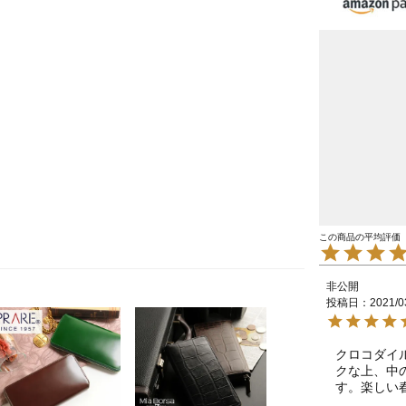
非公開
投稿日
2021/0
クロコダイ
クな上、中
す。楽しい