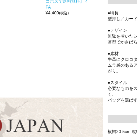
コポスで送料無料】 4
FA
●特長
¥
4,400
(税込)
型押し／カード
●デザイン
無駄を省いた
薄型でかさば
●素材
牛革にクロコ
ムラ感のある
がり。
●スタイル
必要なものを
く、
バッグを選ば
横幅20.5cm 縦