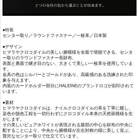
●特長
センター取り／ラウンドファスナー／一枚革／日本製
●デザイン
ヒマラヤクロコダイルの美しい腑模様を全面で堪能できる、センタ
ー取りのラウンドファスナー長財布。
表面と裏面で継ぎ目のない、大きくて美しい一枚革を使用していま
す。
金具の色はシルバーとゴールドがあり、高級感のある洗練された印
象を与えます。
内装のカードホルダー部分にHALEINEのブランドロゴが刻印されて
います。
●素材
ヒマラヤクロコダイルは、ナイルクロコダイルの革を丁寧に鞣し、
染色や脱色工程を一切行わずにクロコダイル本来の天然斑模様を生
かします。
その美しいピュアホワイトが表現される腹部の中心を財布の中央に
配することにより、中央から腑模様が左右対称の様に美しく並ぶ、
贅沢なセンター取りで仕立てています。