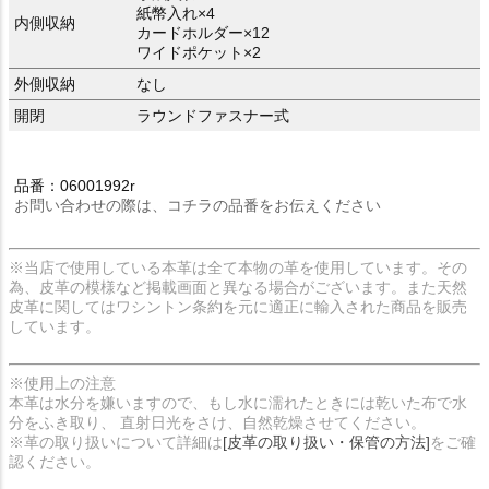
紙幣入れ×4
内側収納
カードホルダー×12
ワイドポケット×2
外側収納
なし
開閉
ラウンドファスナー式
品番：06001992r
お問い合わせの際は、コチラの品番をお伝えください
※当店で使用している本革は全て本物の革を使用しています。その
為、皮革の模様など掲載画面と異なる場合がございます。また天然
皮革に関してはワシントン条約を元に適正に輸入された商品を販売
しています。
※使用上の注意
本革は水分を嫌いますので、もし水に濡れたときには乾いた布で水
分をふき取り、 直射日光をさけ、自然乾燥させてください。
※革の取り扱いについて詳細は
[皮革の取り扱い・保管の方法]
をご確
認ください。