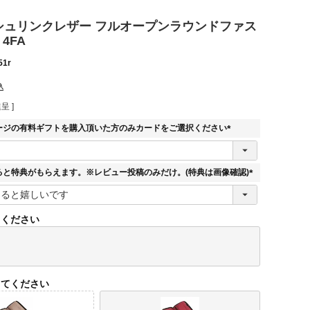
E シュリンクレザー フルオープンラウンドファス
4FA
51r
込
呈 ]
ージの有料ギフトを購入頂いた方のみカードをご選択ください
(
必
須
ると特典がもらえます。※レビュー投稿のみだけ。(特典は画像確認)
)
(
必
須
てください
)
してください