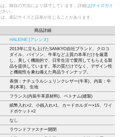
品は、独自の方法により採寸しています。詳細は
[サイズガイ
ださい。
ては、表記サイズと誤差が生じることがあります。
商品詳細
HALEINE [アレンヌ]
2013年に立ち上げたSANKYO自社ブランド。クロコ
ダイル、パイソン、牛革など上質の本革だけを厳選
し、美しく機能的で、日常生活で愛用してもらえる製
品を提供しています。革の質だけでなく、デザイン性
と機能性を兼ね備えた商品ラインナップ。
表側：ナチュラルシュリンクレザー(牛革)、内装：牛
革(本革)、生地
フランス(内装牛革原材料)、ベトナム(縫製)
紙幣入れ×2、小銭入れ×1、カードホルダー×15、ワイ
ドポケット×2
なし
ラウンドファスナー開閉