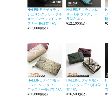
HALEINE ナチュラル
HALEINE フランスレ
H
シュリンクレザー フル
ザー L字 ファスナー
ザ
オープンラウンドファ
長財布 4FA
財
スナー 長財布 4FA
¥
12,100
¥
(税込)
¥
22,000
(税込)
HALEINE ダイヤモン
HALEINE ダイヤモン
H
ド パイソン ラウンド
ドパイソン 三つ折り財
ファスナー長財布 4FA
布 4FA
布
¥
30,800
¥
16,500
¥
(税込)
(税込)