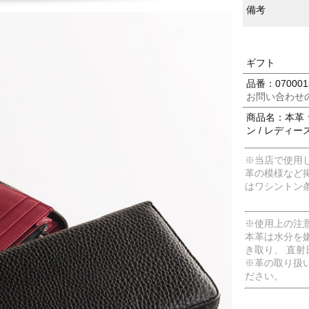
備考
ギフト
品番：070001
お問い合わせ
商品名：本革 
ン / レディー
※当店で使用
革の模様など
はワシントン
※使用上の注
本革は水分を
き取り、 直
※革の取り扱
ださい。