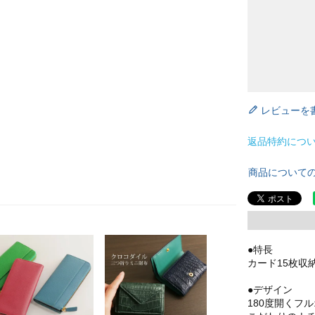
レビューを
返品特約につ
商品について
●特長
カード15枚収
●デザイン
180度開くフ