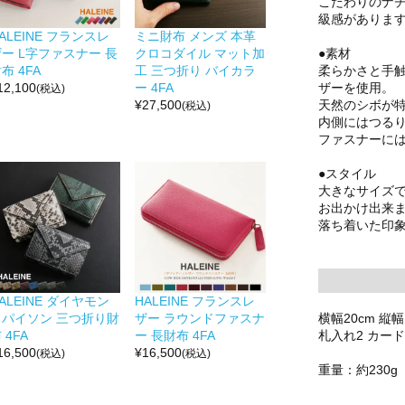
こだわりのナ
級感がありま
ALEINE フランスレ
ミニ財布 メンズ 本革
●素材
ー L字ファスナー 長
クロコダイル マット加
柔らかさと手
布 4FA
工 三つ折り バイカラ
ザーを使用。
12,100
ー 4FA
(税込)
天然のシボが
¥
27,500
(税込)
内側にはつる
ファスナーには
●スタイル
大きなサイズ
お出かけ出来
落ち着いた印
ALEINE ダイヤモン
HALEINE フランスレ
横幅20cm 縦幅1
ドパイソン 三つ折り財
ザー ラウンドファスナ
札入れ2 カード
 4FA
ー 長財布 4FA
16,500
¥
16,500
(税込)
(税込)
重量：約230g