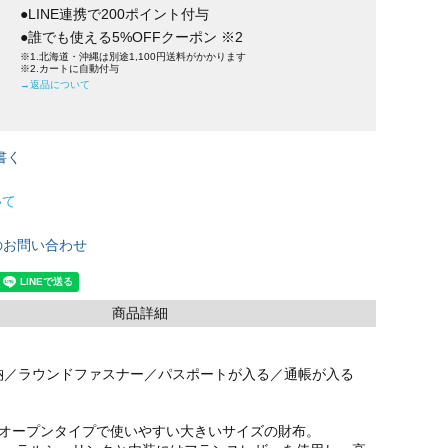
●LINE連携で200ポイント付与
●誰でも使える5%OFFクーポン ※2
※1.北海道・沖縄は別途1,100円送料がかかります
※2.カートに自動付与
→返品について
書く
いて
のお問い合わせ
商品詳細
納／ラウンドファスナー／パスポートが入る／通帳が入る
ルオープンタイプで使いやすい大きいサイズの財布。