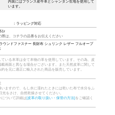
内装にはフランス産牛革とシャンタン生地を使用して
います。
：ラッピング対応
51r
の際は、コチラの品番をお伝えください
ラウンドファスナー 長財布 シュリンク レザー フルオープ
ス
している本革は全て本物の革を使用しています。その為、皮
掲載画面と異なる場合がございます。また天然皮革に関して
条約を元に適正に輸入された商品を販売しています。
意
嫌いますので、もし水に濡れたときには乾いた布で水分をふ
射日光をさけ、自然乾燥させてください。
いについて詳細は
[皮革の取り扱い・保管の方法]
をご確認く