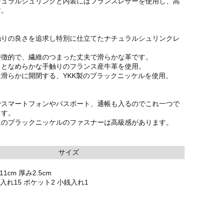
チュラルシュリンクと内装にはフランスレザーを使用し、高
す。
触りの良さを追求し特別に仕立てたナチュラルシュリンクレ
特徴的で、繊維のつまった丈夫で滑らかな革です。
りとなめらかな手触りのフランス産牛革を使用。
滑らかに開閉する、YKK製のブラックニッケルを使用。
でスマートフォンやパスポート、通帳も入るのでこれ一つで
ます。
象のブラックニッケルのファスナーは高級感があります。
サイズ
1cm 厚み2.5cm
入れ15 ポケット2 小銭入れ1