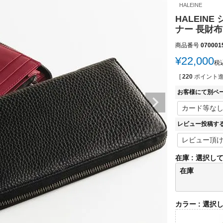
HALEINE
HALEIN
ナー 長財布 
商品番号
070001
¥
22,000
税
[
220
ポイント進
お客様にて別ペ
レビュー投稿す
在庫
選択し
在庫
カラー
選択