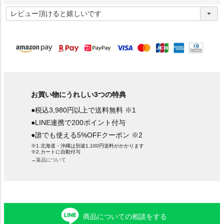
(
必
須
)
お買い物にうれしい3つの特典
●税込3,980円以上で送料無料 ※1
●LINE連携で200ポイント付与
●誰でも使える5%OFFクーポン ※2
※1.北海道・沖縄は別途1,100円送料がかかります
※2.カートに自動付与
→返品について
商品についての相談をする