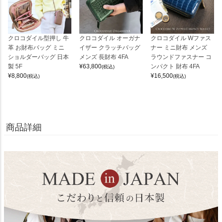
クロコダイル型押し 牛
クロコダイル オーガナ
クロコダイル Wファス
革 お財布バッグ ミニ
イザー クラッチバッグ
ナー ミニ財布 メンズ
ショルダーバッグ 日本
メンズ 長財布 4FA
ラウンドファスナー コ
製 5F
¥
63,800
ンパクト 財布 4FA
(税込)
¥
8,800
¥
16,500
(税込)
(税込)
商品詳細