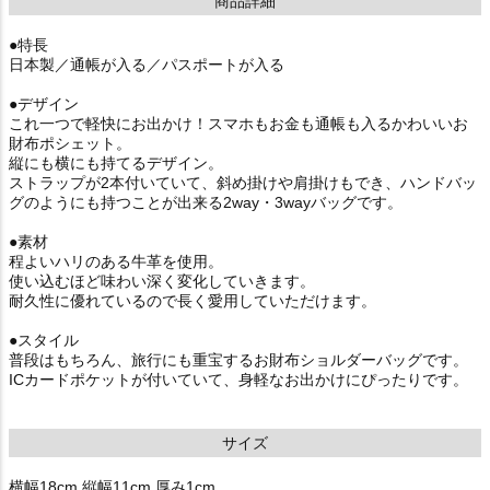
商品詳細
●特長
日本製／通帳が入る／パスポートが入る
●デザイン
これ一つで軽快にお出かけ！スマホもお金も通帳も入るかわいいお
財布ポシェット。
縦にも横にも持てるデザイン。
ストラップが2本付いていて、斜め掛けや肩掛けもでき、ハンドバッ
グのようにも持つことが出来る2way・3wayバッグです。
●素材
程よいハリのある牛革を使用。
使い込むほど味わい深く変化していきます。
耐久性に優れているので長く愛用していただけます。
●スタイル
普段はもちろん、旅行にも重宝するお財布ショルダーバッグです。
ICカードポケットが付いていて、身軽なお出かけにぴったりです。
サイズ
横幅18cm 縦幅11cm 厚み1cm