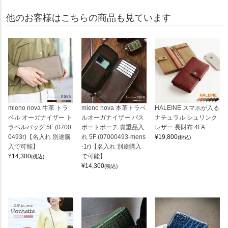
他のお客様はこちらの商品も見ています
mieno nova 牛革 トラ
mieno nova 本革トラベ
HALEINE スマホが入る
ベル オーガナイザー ト
ルオーガナイザー パス
ナチュラル シュリンク
ラベルバッグ 5F (0700
ポートポーチ 貴重品入
レザー 長財布 4FA
0493r)【名入れ 別途購
れ 5F (07000493-mens
¥
19,800
(税込)
入で可能】
-1r)【名入れ 別途購入
¥
14,300
で可能】
(税込)
¥
14,300
(税込)