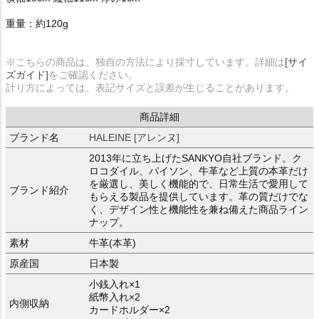
重量：約120g
※こちらの商品は、独自の方法により採寸しています。詳細は
[サイ
ズガイド]
をご確認ください。
計り方によっては、表記サイズと誤差が生じることがあります。
商品詳細
ブランド名
HALEINE [アレンヌ]
2013年に立ち上げたSANKYO自社ブランド。ク
ロコダイル、パイソン、牛革など上質の本革だけ
を厳選し、美しく機能的で、日常生活で愛用して
ブランド紹介
もらえる製品を提供しています。革の質だけでな
く、デザイン性と機能性を兼ね備えた商品ライン
ナップ。
素材
牛革(本革)
原産国
日本製
小銭入れ×1
紙幣入れ×2
内側収納
カードホルダー×2