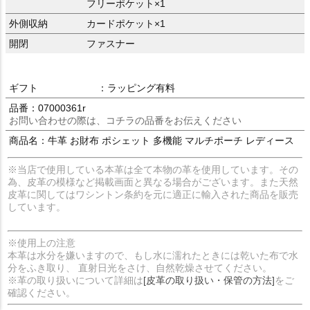
フリーポケット×1
外側収納
カードポケット×1
開閉
ファスナー
ギフト
：ラッピング有料
品番：07000361r
お問い合わせの際は、コチラの品番をお伝えください
商品名：牛革 お財布 ポシェット 多機能 マルチポーチ レディース
※当店で使用している本革は全て本物の革を使用しています。その
為、皮革の模様など掲載画面と異なる場合がございます。また天然
皮革に関してはワシントン条約を元に適正に輸入された商品を販売
しています。
※使用上の注意
本革は水分を嫌いますので、もし水に濡れたときには乾いた布で水
分をふき取り、 直射日光をさけ、自然乾燥させてください。
※革の取り扱いについて詳細は
[皮革の取り扱い・保管の方法]
をご
確認ください。