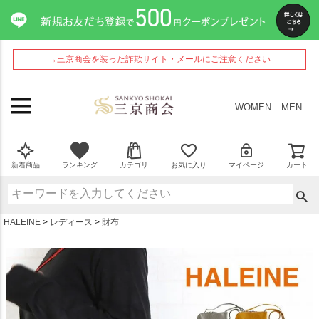
ペー
ジト
ップ
へ
→三京商会を装った詐欺サイト・メールにご注意ください
WOMEN
MEN
新着商品
ランキング
カテゴリ
お気に入り
マイページ
カート
HALEINE
レディース
財布