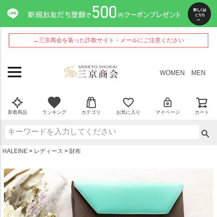
ペー
ジト
ップ
へ
→三京商会を装った詐欺サイト・メールにご注意ください
WOMEN
MEN
新着商品
ランキング
カテゴリ
お気に入り
マイページ
カート
HALEINE
レディース
財布