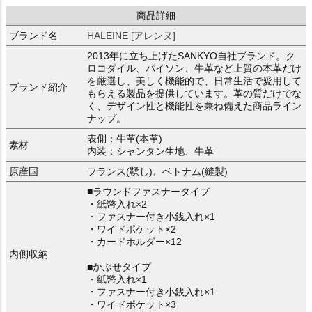
商品詳細
ブランド名
HALEINE [アレンヌ]
2013年に立ち上げたSANKYO自社ブランド。ク
ロコダイル、パイソン、牛革など上質の本革だけ
を厳選し、美しく機能的で、日常生活で愛用して
ブランド紹介
もらえる製品を提供しています。革の質だけでな
く、デザイン性と機能性を兼ね備えた商品ライン
ナップ。
表側：牛革(本革)
素材
内装：シャンタン生地、牛革
原産国
フランス(鞣し)、ベトナム(縫製)
■ラウンドファスナータイプ
・紙幣入れ×2
・ファスナー付き小銭入れ×1
・ワイドポケット×2
・カードホルダー×12
内側収納
■かぶせタイプ
・紙幣入れ×1
・ファスナー付き小銭入れ×1
・ワイドポケット×3