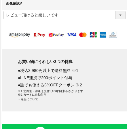
画像確認)
(
必
須
)
お買い物にうれしい3つの特典
●税込3,980円以上で送料無料 ※1
●LINE連携で200ポイント付与
●誰でも使える5%OFFクーポン ※2
※1.北海道・沖縄は別途1,100円送料がかかります
※2.カートに自動付与
→返品について