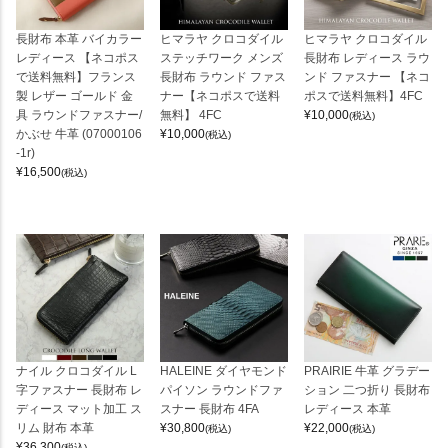
長財布 本革 バイカラー
ヒマラヤ クロコダイル
ヒマラヤ クロコダイル
レディース 【ネコポス
ステッチワーク メンズ
長財布 レディース ラウ
で送料無料】フランス
長財布 ラウンド ファス
ンド ファスナー 【ネコ
製 レザー ゴールド 金
ナー【ネコポスで送料
ポスで送料無料】4FC
具 ラウンドファスナー/
無料】 4FC
¥
10,000
(税込)
かぶせ 牛革 (07000106
¥
10,000
(税込)
-1r)
¥
16,500
(税込)
ナイル クロコダイル L
HALEINE ダイヤモンド
PRAIRIE 牛革 グラデー
字ファスナー 長財布 レ
パイソン ラウンドファ
ション 二つ折り 長財布
ディース マット加工 ス
スナー 長財布 4FA
レディース 本革
リム 財布 本革
¥
30,800
¥
22,000
(税込)
(税込)
¥
36,300
(税込)