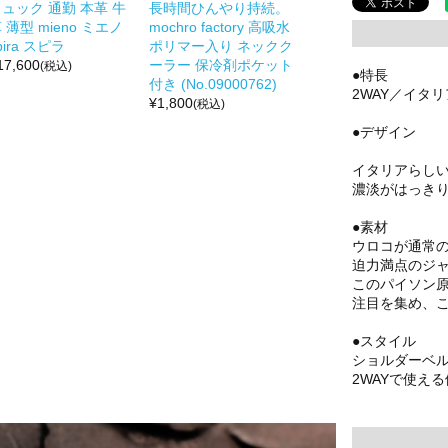
ュック 通勤 本革 牛
長時間ひんやり持続。
 薄型 mieno ミエノ
mochro factory 高吸水
pira スピラ
ポリマー入り ネックク
17,600
ーラー 保冷剤ポケット
(税込)
●特長
付き (No.09000762)
2WAY／イタ
¥
1,800
(税込)
●デザイン
イタリアらし
濃淡がはっき
●素材
ウロコが通常
迫力満点のジ
このパイソン
注目を集め、
●スタイル
ショルダーベ
2WAYで使え