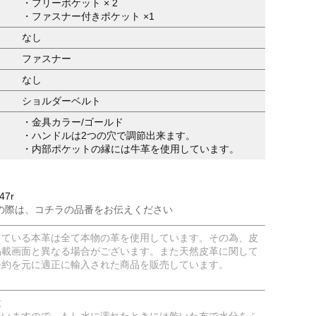
・フリーポケット × 2
・ファスナー付きポケット ×1
なし
ファスナー
なし
ショルダーベルト
・金具カラー/ゴールド
・ハンドルは2つの穴で調節出来ます。
・内部ポケットの縁には牛革を使用しています。
47r
の際は、コチラの品番をお伝えください
している本革は全て本物の革を使用しています。その為、皮
掲載画面と異なる場合がございます。また天然皮革に関して
条約を元に適正に輸入された商品を販売しています。
意
嫌いますので、もし水に濡れたときには乾いた布で水分をふ