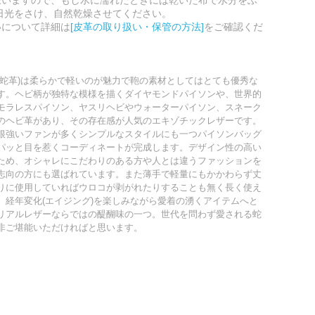
日光をさけ、自然乾燥させてください。
いについて詳細は
[皮革の取り扱い・保管の方法]
をご確認くだ
(蛇革)は柔らかで軽いのが魅力で鞄の素材としてはとても優秀な
す。ヘビ柄が独特な模様を描くダイヤモンドパイソンや、世界的
モラレスパイソン、ヤスリヘビやウォーターパイソン、スネーク
のヘビ革があり、その存在感が人気のエキゾチックレザーです。
根強いファンが多くシンプルなスタイルにも一つパイソンバッグ
パッと目を惹くコーディネートが完成します。デザイン性の高い
ため、オシャレにこだわりのある方や人とは違うファッションを
志向の方にも選ばれています。また薄手で軽量にもかかわらず丈
りに使用していればウロコが剥がれたりすることも無く長く使え
、経年変化(エイジング)を楽しみながら愛着の湧くアイテムへと
リアルレザーならではの醍醐味の一つ。世代を問わず愛される蛇
非ご堪能いただければと思います。