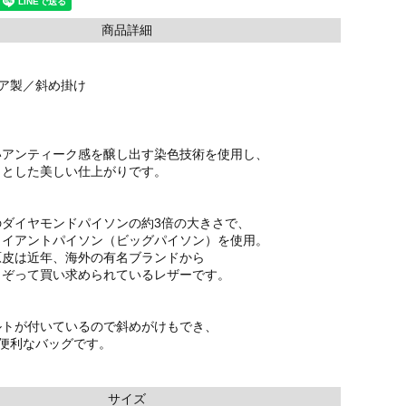
商品詳細
リア製／斜め掛け
いアンティーク感を醸し出す染色技術を使用し、
りとした美しい仕上がりです。
のダイヤモンドパイソンの約3倍の大きさで、
ャイアントパイソン（ビッグパイソン）を使用。
原皮は近年、海外の有名ブランドから
こぞって買い求められているレザーです。
ルトが付いているので斜めがけもでき、
る便利なバッグです。
サイズ