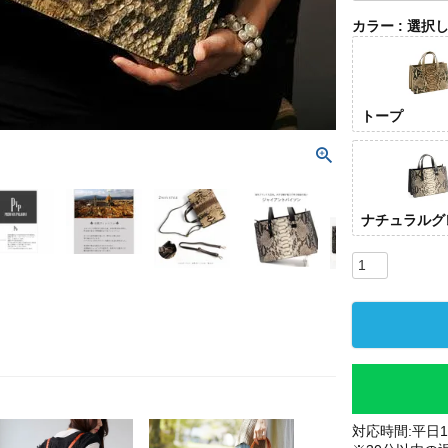
カラー
選択
トープ
ナチュラルグ
対応時間:平日10