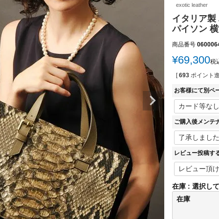
exotic leather
イタリア製 
パイソン 横型
商品番号
060006
¥
69,300
税
[
693
ポイント進
お客様にて別ペ
ご購入後メンテ
レビュー投稿す
在庫
選択し
在庫