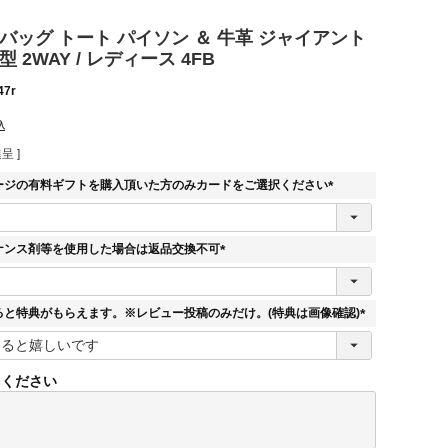
バッグ トート パイソン ＆ 牛革 ジャイアント
 2WAY / レディース 4FB
47r
込
呈 ]
ージの有料ギフトを購入頂いた方のみカードをご選択ください
(
必
須
ナンス剤等を使用した場合は返品交換不可
)
(
必
須
ると特典がもらえます。※レビュー投稿のみだけ。(特典は画像確認)
)
(
必
須
てください
)