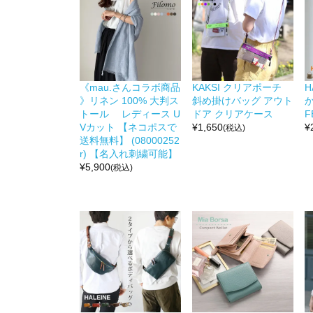
《mau.さんコラボ商品
KAKSI クリアポーチ
H
》リネン 100% 大判ス
斜め掛けバッグ アウト
か
トール レディース U
ドア クリアケース
F
Vカット 【ネコポスで
¥
1,650
¥
(税込)
送料無料】 (08000252
r) 【名入れ刺繍可能】
¥
5,900
(税込)