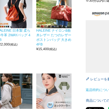
※30分以内の
ALEINE 日本製 柔ら
HALEINE ナイロン&栃
牛革 2WAYバッグ 4
木レザー たつのレザー
B
ボストンバッグ 大きめ
22,000
4FB
(税込)
¥
15,400
(税込)
レビューを
返品特約につ
商品について