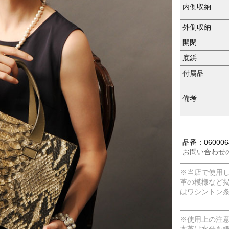
内側収納
外側収納
開閉
底鋲
付属品
備考
品番：060006
お問い合わせ
※当店で使用
革の模様など
はワシントン
※使用上の注
本革は水分を