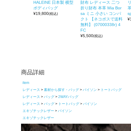
HALEINE 日本製 横型
財布 レディース 二つ
リ
ボディバッグ
折り財布 本革 Mia Bor
革
¥
19,800
sa ミニ 小さい コンパ
s
(税込)
クト 【ネコポスで送料
¥
無料】 (07000338r) 4
FC
¥
5,500
(税込)
商品詳細
item
レディース
素材から探す・バッグ
パイソン
トートバッグ
レディース
バッグ
2WAYバッグ
レディース
バッグ
トートバッグ
パイソン
エキゾチックレザー
パイソン
エキゾチックレザー