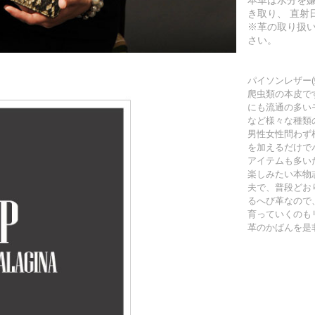
き取り、 直射
※革の取り扱
さい。
パイソンレザー
爬虫類の本皮で
にも流通の多い
など様々な種類
男性女性問わず
を加えるだけで
アイテムも多い
楽しみたい本物
夫で、普段どお
るへび革なので
育っていくのも
革のかばんを是