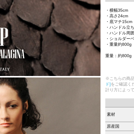
・横幅35cm
・高さ24cm
・底マチ15cm
・ハンドル立ち
・ハンドル周囲
・ショルダーベル
・重量約800g
重量：約800g
※こちらの商
ド]
をご確認く
計り方によっ
素材
原産国