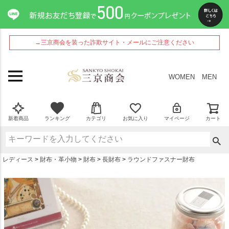
ペー
ジト
ップ
へ
→三京商会を装った詐欺サイト・メールにご注意ください
WOMEN
MEN
新着商品
ランキング
カテゴリ
お気に入り
マイページ
カート
レディース
財布・革小物
財布
長財布
ラウンドファスナー財布