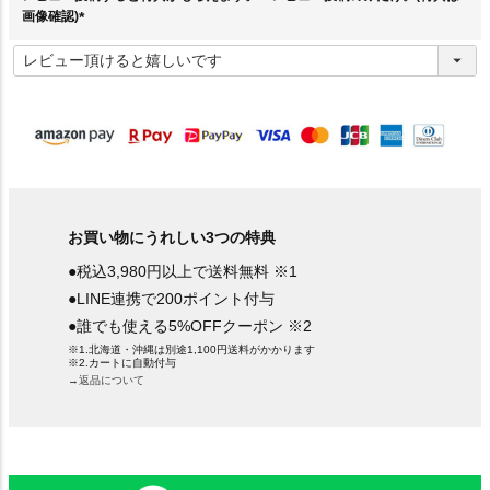
画像確認)
(
必
須
)
お買い物にうれしい3つの特典
●税込3,980円以上で送料無料 ※1
●LINE連携で200ポイント付与
●誰でも使える5%OFFクーポン ※2
※1.北海道・沖縄は別途1,100円送料がかかります
※2.カートに自動付与
→返品について