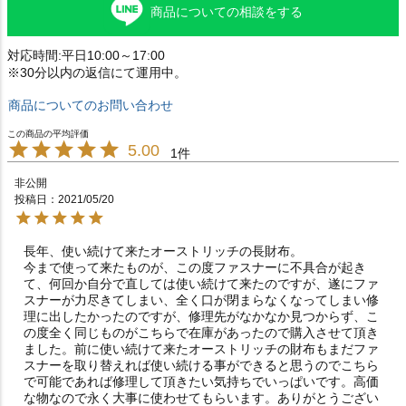
商品についての相談をする
対応時間:平日10:00～17:00
※30分以内の返信にて運用中。
商品についてのお問い合わせ
5.00
1
非公開
投稿日
2021/05/20
長年、使い続けて来たオーストリッチの長財布。

今まで使って来たものが、この度ファスナーに不具合が起き
て、何回か自分で直しては使い続けて来たのですが、遂にファ
スナーが力尽きてしまい、全く口が閉まらなくなってしまい修
理に出したかったのですが、修理先がなかなか見つからず、こ
の度全く同じものがこちらで在庫があったので購入させて頂き
ました。前に使い続けて来たオーストリッチの財布もまだファ
スナーを取り替えれば使い続ける事ができると思うのでこちら
で可能であれば修理して頂きたい気持ちでいっぱいです。高価
な物なので永く大事に使わせてもらいます。ありがとうござい