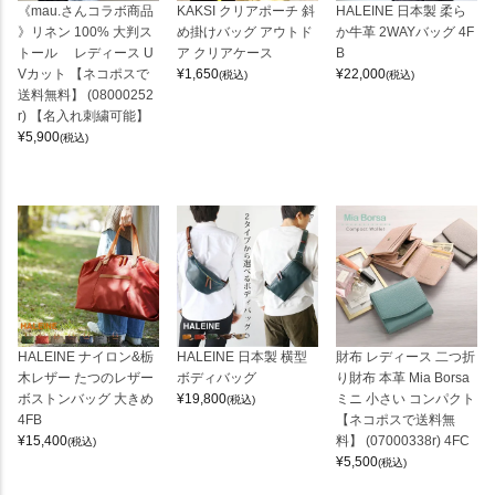
《mau.さんコラボ商品
KAKSI クリアポーチ 斜
HALEINE 日本製 柔ら
》リネン 100% 大判ス
め掛けバッグ アウトド
か牛革 2WAYバッグ 4F
トール レディース U
ア クリアケース
B
Vカット 【ネコポスで
¥
1,650
¥
22,000
(税込)
(税込)
送料無料】 (08000252
r) 【名入れ刺繍可能】
¥
5,900
(税込)
HALEINE ナイロン&栃
HALEINE 日本製 横型
財布 レディース 二つ折
木レザー たつのレザー
ボディバッグ
り財布 本革 Mia Borsa
ボストンバッグ 大きめ
¥
19,800
ミニ 小さい コンパクト
(税込)
4FB
【ネコポスで送料無
¥
15,400
料】 (07000338r) 4FC
(税込)
¥
5,500
(税込)