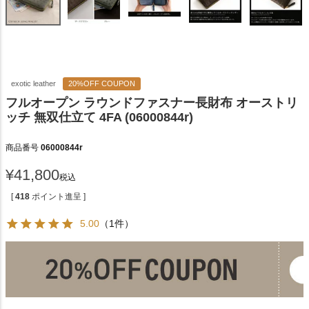
exotic leather
20%OFF COUPON
フルオープン ラウンドファスナー長財布 オーストリ
ッチ 無双仕立て 4FA (06000844r)
商品番号
06000844r
¥
41,800
税込
[
418
ポイント進呈 ]
5.00
（1件）