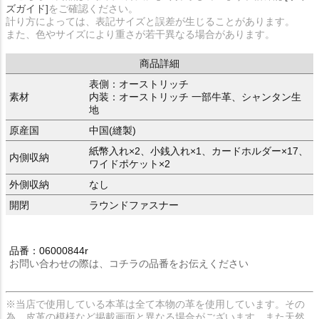
ズガイド]
をご確認ください。
計り方によっては、表記サイズと誤差が生じることがあります。
また、色やサイズにより重さが若干異なる場合があります。
商品詳細
表側：オーストリッチ
素材
内装：オーストリッチ 一部牛革、シャンタン生
地
原産国
中国(縫製)
紙幣入れ×2、小銭入れ×1、カードホルダー×17、
内側収納
ワイドポケット×2
外側収納
なし
開閉
ラウンドファスナー
品番：06000844r
お問い合わせの際は、コチラの品番をお伝えください
※当店で使用している本革は全て本物の革を使用しています。その
為、皮革の模様など掲載画面と異なる場合がございます。また天然