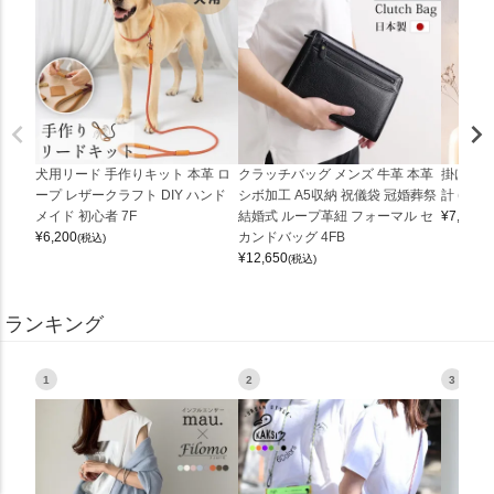
犬用リード 手作りキット 本革 ロ
クラッチバッグ メンズ 牛革 本革
掛け時計
ープ レザークラフト DIY ハンド
シボ加工 A5収納 祝儀袋 冠婚葬祭
計 (0900
メイド 初心者 7F
結婚式 ループ革紐 フォーマル セ
¥
7,150
(
¥
6,200
カンドバッグ 4FB
(税込)
¥
12,650
(税込)
ランキング
1
2
3