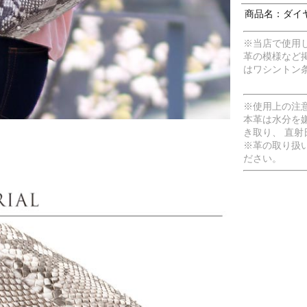
商品名：ダイヤ
※当店で使用
革の模様など
はワシントン
※使用上の注
本革は水分を
き取り、 直
※革の取り扱
ださい。