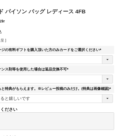
 パイソン バッグ レディース 4FB
19r
込
呈 ]
ージの有料ギフトを購入頂いた方のみカードをご選択ください
(
必
須
ナンス剤等を使用した場合は返品交換不可
)
(
必
須
ると特典がもらえます。※レビュー投稿のみだけ。(特典は画像確認)
)
(
必
須
てください
)