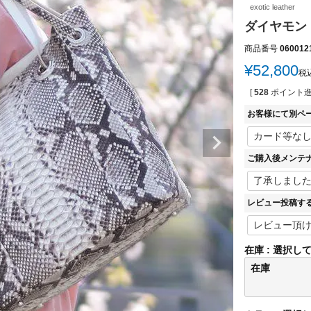
exotic leather
ダイヤモンド
商品番号
060012
¥
52,800
税
[
528
ポイント進
お客様にて別ペ
ご購入後メンテ
レビュー投稿す
在庫
選択し
在庫