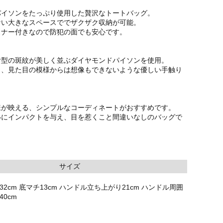
パイソンをたっぷり使用した贅沢なトートバッグ。
ない大きなスペースででザクザク収納が可能。
スナー付きなので防犯の面でも安心です。
ヤ型の斑紋が美しく並ぶダイヤモンドパイソンを使用。
く、見た目の模様からは想像もできないような優しい手触り
様が映える、シンプルなコーディネートがおすすめです。
いにインパクトを与え、目を惹くこと間違いなしのバッグで
サイズ
さ32cm 底マチ13cm ハンドル立ち上がり21cm ハンドル周囲
40cm