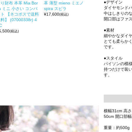
●デザイン
り財布 本革 Mia Bor
革 薄型 mieno ミエノ
ダイヤモンド
a ミニ 小さい コンパ
spira スピラ
中はしきりの
クト 【ネコポスで送料
¥
17,600
(税込)
開口部はファ
料】 (07000338r) 4
C
●素材
5,500
(税込)
細やかなダイ
とても柔らか
です。
●スタイル
パイソンの模
持つだけで装
す。
横幅31cm 高
50cm 開口部幅
重量：約500g