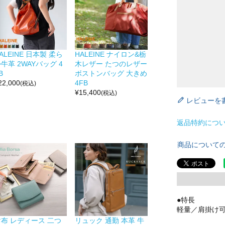
ALEINE 日本製 柔ら
HALEINE ナイロン&栃
牛革 2WAYバッグ 4
木レザー たつのレザー
B
ボストンバッグ 大きめ
22,000
4FB
(税込)
¥
15,400
(税込)
レビューを
返品特約につ
商品について
●特長
軽量／肩掛け
財布 レディース 二つ
リュック 通勤 本革 牛