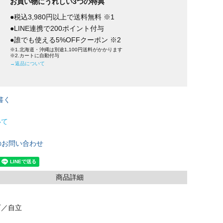
お買い物にうれしい3つの特典
●税込3,980円以上で送料無料 ※1
●LINE連携で200ポイント付与
●誰でも使える5%OFFクーポン ※2
※1.北海道・沖縄は別途1,100円送料がかかります
※2.カートに自動付与
→返品について
書く
いて
のお問い合わせ
商品詳細
可／自立