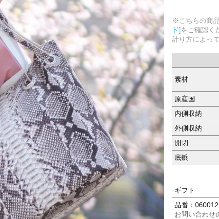
※こちらの商
ド]
をご確認く
計り方によっ
素材
原産国
内側収納
外側収納
開閉
底鋲
ギフト
品番：060012
お問い合わせ