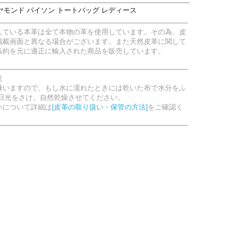
モンド パイソン トートバッグ レディース
している本革は全て本物の革を使用しています。その為、皮
掲載画面と異なる場合がございます。また天然皮革に関して
条約を元に適正に輸入された商品を販売しています。
意
嫌いますので、もし水に濡れたときには乾いた布で水分をふ
射日光をさけ、自然乾燥させてください。
いについて詳細は
[皮革の取り扱い・保管の方法]
をご確認く