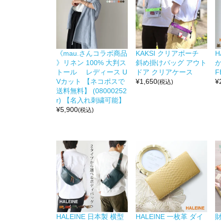
《mau.さんコラボ商品
KAKSI クリアポーチ
H
》リネン 100% 大判ス
斜め掛けバッグ アウト
か
トール レディース U
ドア クリアケース
F
Vカット 【ネコポスで
¥
1,650
¥
(税込)
送料無料】 (08000252
r) 【名入れ刺繍可能】
¥
5,900
(税込)
HALEINE 日本製 横型
HALEINE 一枚革 ダイ