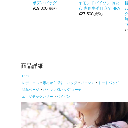
ボディバッグ
ヤモンドパイソン 長財
折
¥
19,800
布 内側牛革仕立て 4FA
s
(税込)
¥
27,500
(税込)
無
F
¥
商品詳細
item
レディース
素材から探す・バッグ
パイソン
トートバッグ
特集ページ
パイソン柄バッグ コーデ
エキゾチックレザー
パイソン