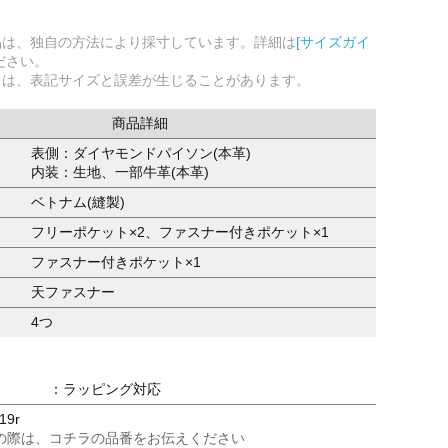
品は、独自の方法により採寸しています。詳細は
[サイズガイ
ださい。
ては、表記サイズと誤差が生じることがあります。
商品詳細
表側：ダイヤモンドパイソン(本革)
内装：生地、一部牛革(本革)
ベトナム(縫製)
フリーポケット×2、ファスナー付きポケット×1
ファスナー付きポケット×1
天ファスナー
4つ
：ラッピング対応
19r
の際は、コチラの品番をお伝えください