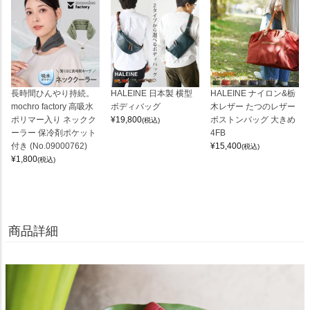
長時間ひんやり持続。
HALEINE 日本製 横型
HALEINE ナイロン&栃
mochro factory 高吸水
ボディバッグ
木レザー たつのレザー
ポリマー入り ネックク
¥
19,800
ボストンバッグ 大きめ
(税込)
ーラー 保冷剤ポケット
4FB
付き (No.09000762)
¥
15,400
(税込)
¥
1,800
(税込)
商品詳細