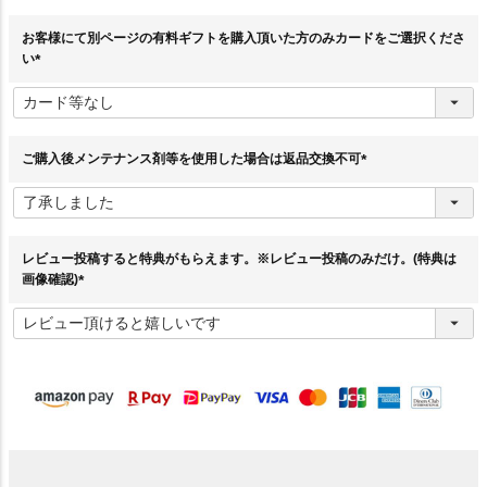
お客様にて別ページの有料ギフトを購入頂いた方のみカードをご選択くださ
い
(
必
須
)
ご購入後メンテナンス剤等を使用した場合は返品交換不可
(
必
須
)
レビュー投稿すると特典がもらえます。※レビュー投稿のみだけ。(特典は
画像確認)
(
必
須
)