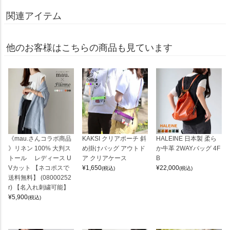
関連アイテム
他のお客様はこちらの商品も見ています
《mau.さんコラボ商品
KAKSI クリアポーチ 斜
HALEINE 日本製 柔ら
》リネン 100% 大判ス
め掛けバッグ アウトド
か牛革 2WAYバッグ 4F
トール レディース U
ア クリアケース
B
Vカット 【ネコポスで
¥
1,650
¥
22,000
(税込)
(税込)
送料無料】 (08000252
r) 【名入れ刺繍可能】
¥
5,900
(税込)