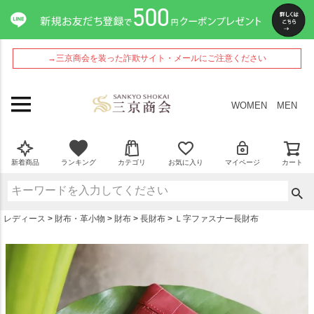
ペー
ジト
ップ
へ
→三京商会を装った詐欺サイト・メールにご注意ください
WOMEN
MEN
新着商品
ランキング
カテゴリ
お気に入り
マイページ
カート
レディース
財布・革小物
財布
長財布
Ｌ字ファスナー長財布