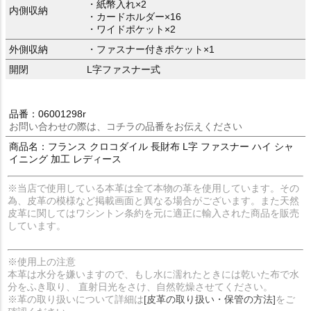
・紙幣入れ×2
内側収納
・カードホルダー×16
・ワイドポケット×2
外側収納
・ファスナー付きポケット×1
開閉
L字ファスナー式
品番：06001298r
お問い合わせの際は、コチラの品番をお伝えください
商品名：フランス クロコダイル 長財布 L字 ファスナー ハイ シャ
イニング 加工 レディース
※当店で使用している本革は全て本物の革を使用しています。その
為、皮革の模様など掲載画面と異なる場合がございます。また天然
皮革に関してはワシントン条約を元に適正に輸入された商品を販売
しています。
※使用上の注意
本革は水分を嫌いますので、もし水に濡れたときには乾いた布で水
分をふき取り、 直射日光をさけ、自然乾燥させてください。
※革の取り扱いについて詳細は
[皮革の取り扱い・保管の方法]
をご