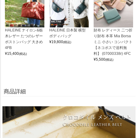
HALEINE ナイロン&栃
HALEINE 日本製 横型
財布 レディース 二つ折
木レザー たつのレザー
ボディバッグ
り財布 本革 Mia Borsa
ボストンバッグ 大きめ
¥
19,800
ミニ 小さい コンパクト
(税込)
4FB
【ネコポスで送料無
¥
15,400
料】 (07000338r) 4FC
(税込)
¥
5,500
(税込)
商品詳細