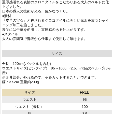
重厚感溢れる表情のクロコダイルをこだわりある大人のベルトに仕
上げました。
日本の職人の技術が光る、確かなつくり。
●素材
『皮革の宝石』と称されるクロコダイルに美しい光沢を放つシャイ
ニング加工を施しました。
裏側には牛革を使用し、重厚感のある仕上がりです。
●スタイル
大人の雰囲気で普段から仕事まで使用して頂けます。
サイズ
全長：120cm(バックルを含む)
ウエストサイズ(ピンタイプ)：95～100cm(2.5cm間隔のベルト穴3ヶ
所)
※金具部分が外れるので、革をカットすることができます。
幅：3.5cm 重量約200g
サイズ
FREE
ウエスト
95
ウエスト（最長）
100
幅
3.5