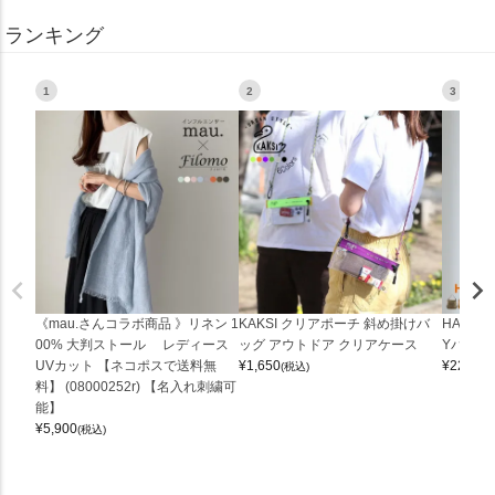
ランキング
1
2
3
《mau.さんコラボ商品 》リネン 1
KAKSI クリアポーチ 斜め掛けバ
HALEI
00% 大判ストール レディース
ッグ アウトドア クリアケース
Yバッグ 
UVカット 【ネコポスで送料無
¥
1,650
¥
22,000
(税込)
料】 (08000252r) 【名入れ刺繍可
能】
¥
5,900
(税込)