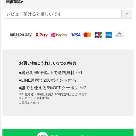
画像確認)
(
必
須
)
お買い物にうれしい3つの特典
●税込3,980円以上で送料無料 ※1
●LINE連携で200ポイント付与
●誰でも使える5%OFFクーポン ※2
※1.北海道・沖縄は別途1,100円送料がかかります
※2.カートに自動付与
→返品について