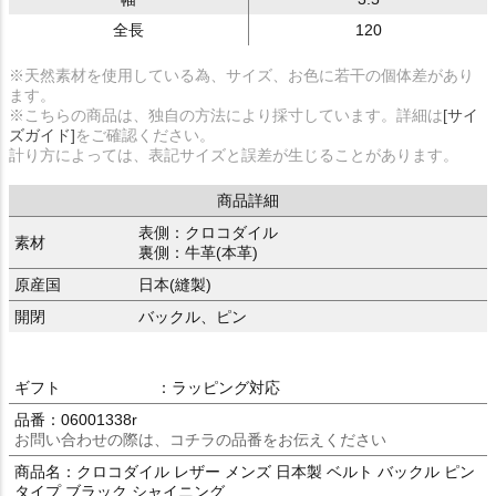
全長
120
※天然素材を使用している為、サイズ、お色に若干の個体差があり
ます。
※こちらの商品は、独自の方法により採寸しています。詳細は
[サイ
ズガイド]
をご確認ください。
計り方によっては、表記サイズと誤差が生じることがあります。
商品詳細
表側：クロコダイル
素材
裏側：牛革(本革)
原産国
日本(縫製)
開閉
バックル、ピン
ギフト
：ラッピング対応
品番：06001338r
お問い合わせの際は、コチラの品番をお伝えください
商品名：クロコダイル レザー メンズ 日本製 ベルト バックル ピン
タイプ ブラック シャイニング