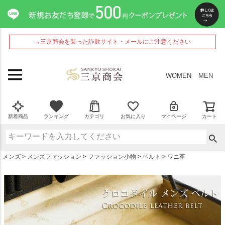
ペー
ジト
ップ
へ
→三京商会を装った詐欺サイト・メールにご注意ください
WOMEN
MEN
新着商品
ランキング
カテゴリ
お気に入り
マイページ
カート
メンズ
メンズファッション
ファッション小物
ベルト
ワニ革