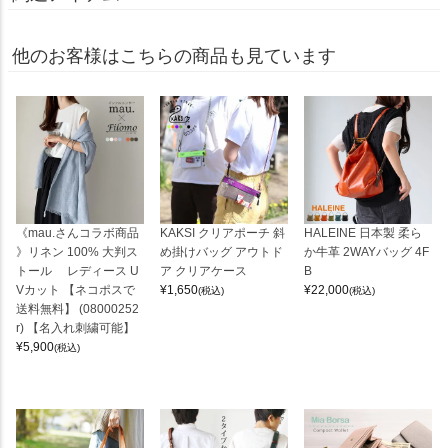
他のお客様はこちらの商品も見ています
《mau.さんコラボ商品
KAKSI クリアポーチ 斜
HALEINE 日本製 柔ら
》リネン 100% 大判ス
め掛けバッグ アウトド
か牛革 2WAYバッグ 4F
トール レディース U
ア クリアケース
B
Vカット 【ネコポスで
¥
1,650
¥
22,000
(税込)
(税込)
送料無料】 (08000252
r) 【名入れ刺繍可能】
¥
5,900
(税込)