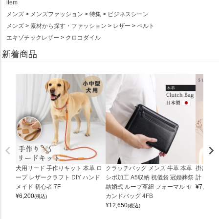
item
メンズ
メンズファッション
特集
ビジネスシーン
メンズ
素材から探す・ファッション
レザー
ベルト
エキゾチックレザー
クロコダイル
新着商品
犬用リード 手作りキット 本革 ロ
クラッチバッグ メンズ 牛革 本革
掛け時計
ープ レザークラフト DIY ハンド
シボ加工 A5収納 祝儀袋 冠婚葬祭
計 (0900
メイド 初心者 7F
結婚式 ループ革紐 フォーマル セ
¥
7,150
(
¥
6,200
カンドバッグ 4FB
(税込)
¥
12,650
(税込)