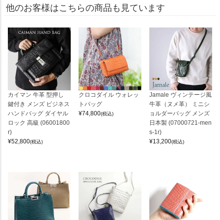
他のお客様はこちらの商品も見ています
カイマン 牛革 型押し
クロコダイル ウォレッ
Jamale ヴィンテージ風
鍵付き メンズ ビジネス
トバッグ
牛革（ヌメ革） ミニシ
ハンドバッグ ダイヤル
¥
74,800
ョルダーバッグ メンズ
(税込)
ロック 高級 (06001800
日本製 (07000721-men
r)
s-1r)
¥
52,800
¥
13,200
(税込)
(税込)