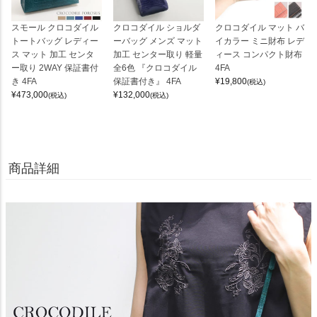
スモール クロコダイル
クロコダイル ショルダ
クロコダイル マット バ
トートバッグ レディー
ーバッグ メンズ マット
イカラー ミニ財布 レデ
ス マット 加工 センタ
加工 センター取り 軽量
ィース コンパクト財布
ー取り 2WAY 保証書付
全6色 『クロコダイル
4FA
き 4FA
保証書付き』 4FA
¥
19,800
(税込)
¥
473,000
¥
132,000
(税込)
(税込)
商品詳細