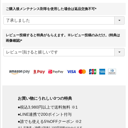
)
ご購入後メンテナンス剤等を使用した場合は返品交換不可
(
必
須
)
レビュー投稿すると特典がもらえます。※レビュー投稿のみだけ。(特典は
画像確認)
(
必
須
)
お買い物にうれしい3つの特典
●税込3,980円以上で送料無料 ※1
●LINE連携で200ポイント付与
●誰でも使える5%OFFクーポン ※2
※1.北海道・沖縄は別途1,100円送料がかかります