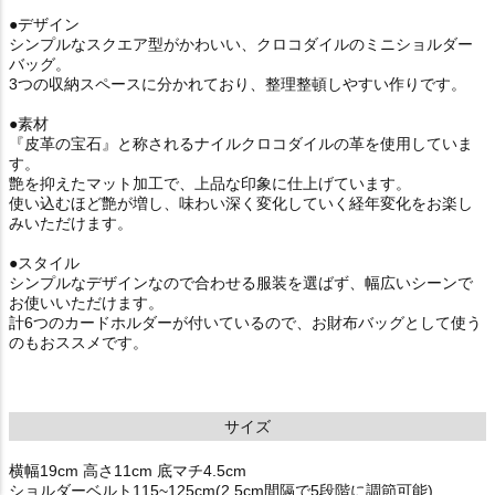
●デザイン
シンプルなスクエア型がかわいい、クロコダイルのミニショルダー
バッグ。
3つの収納スペースに分かれており、整理整頓しやすい作りです。
●素材
『皮革の宝石』と称されるナイルクロコダイルの革を使用していま
す。
艶を抑えたマット加工で、上品な印象に仕上げています。
使い込むほど艶が増し、味わい深く変化していく経年変化をお楽し
みいただけます。
●スタイル
シンプルなデザインなので合わせる服装を選ばず、幅広いシーンで
お使いいただけます。
計6つのカードホルダーが付いているので、お財布バッグとして使う
のもおススメです。
サイズ
横幅19cm 高さ11cm 底マチ4.5cm
ショルダーベルト115~125cm(2.5cm間隔で5段階に調節可能)