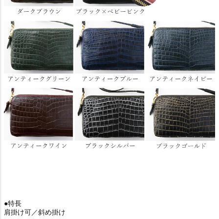
●特長
肩掛け可／斜め掛け