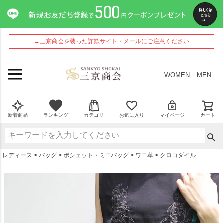
ペー
ジト
ップ
へ
→三京商会を装った詐欺サイト・メールにご注意ください
WOMEN
MEN
新着商品
ランキング
カテゴリ
お気に入り
マイページ
カート
レディース
バッグ
ポシェット・ミニバッグ
ワニ革
クロコダイル