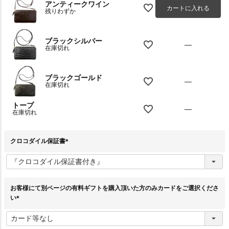
アンティークワイン
カートに入れる
残りわずか
ブラックシルバー
—
在庫切れ
ブラックゴールド
—
在庫切れ
トープ
—
在庫切れ
クロコダイル保証書
(
必
須
)
お客様にて別ページの有料ギフトを購入頂いた方のみカードをご選択くださ
い
(
必
須