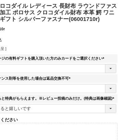
クロコダイル レディース 長財布 ラウンドファス
加工 ポロサス クロコダイル財布 本革 鰐 ワニ
ギフト シルバーファスナー(06001710r)
10r
込
呈 ]
ージの有料ギフトを購入頂いた方のみカードをご選択ください
(
必
須
ナンス剤等を使用した場合は返品交換不可
)
(
必
須
ると特典がもらえます。※レビュー投稿のみだけ。(特典は画像確認)
)
(
必
須
てください
)