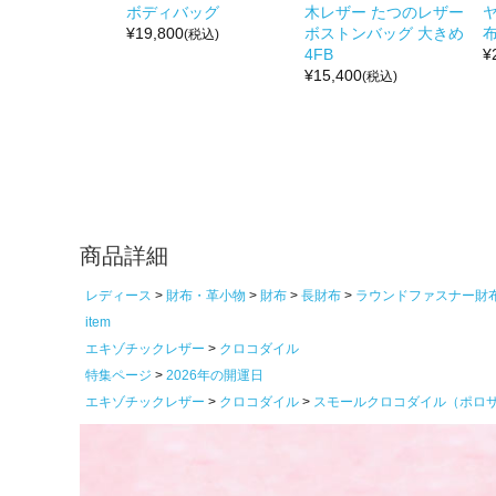
ボディバッグ
木レザー たつのレザー
¥
19,800
ボストンバッグ 大きめ
布
(税込)
4FB
¥
¥
15,400
(税込)
商品詳細
レディース
財布・革小物
財布
長財布
ラウンドファスナー財
item
エキゾチックレザー
クロコダイル
特集ページ
2026年の開運日
エキゾチックレザー
クロコダイル
スモールクロコダイル（ポロ