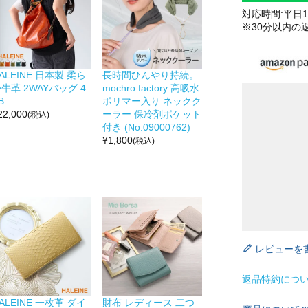
対応時間:平日10
※30分以内の
ALEINE 日本製 柔ら
長時間ひんやり持続。
牛革 2WAYバッグ 4
mochro factory 高吸水
B
ポリマー入り ネックク
22,000
ーラー 保冷剤ポケット
(税込)
付き (No.09000762)
¥
1,800
(税込)
レビューを
返品特約につ
ALEINE 一枚革 ダイ
財布 レディース 二つ