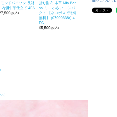
商品について
ヤモンドパイソン 長財
折り財布 本革 Mia Bor
 内側牛革仕立て 4FA
sa ミニ 小さい コンパ
27,500
クト 【ネコポスで送料
(税込)
無料】 (07000338r) 4
FC
¥
5,500
(税込)
布
サス）