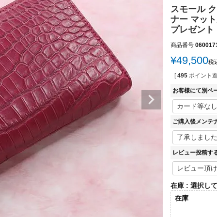
スモール 
ナー マット
プレゼント 
商品番号
060017
¥
49,500
税
[
495
ポイント進
お客様にて別ペ
ご購入後メンテ
レビュー投稿す
在庫
選択し
在庫