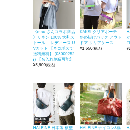
《mau.さんコラボ商品
KAKSI クリアポーチ
H
》リネン 100% 大判ス
斜め掛けバッグ アウト
か
トール レディース U
ドア クリアケース
F
Vカット 【ネコポスで
¥
1,650
¥
(税込)
送料無料】 (08000252
r) 【名入れ刺繍可能】
¥
5,900
(税込)
HALEINE 日本製 横型
HALEINE ナイロン&栃
H