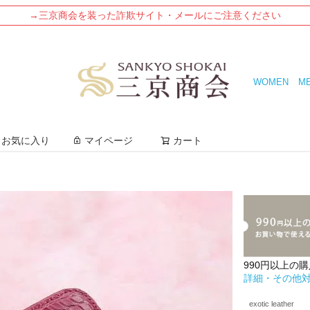
→三京商会を装った詐欺サイト・メールにご注意ください
WOMEN
M
検索
お気に入り
マイページ
カート
990円以上の
詳細・その他
exotic leather