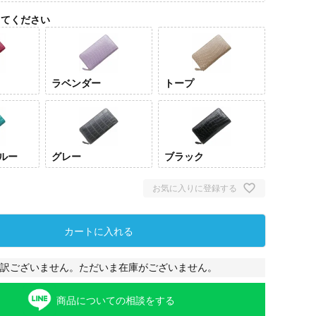
してください
ラベンダー
トープ
ルー
グレー
ブラック
お気に入りに登録する
ラズベリー
ラベ
カートに入れる
訳ございません。ただいま在庫がございません。
商品についての相談をする