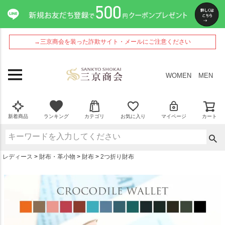
ペー
ジト
ップ
へ
→三京商会を装った詐欺サイト・メールにご注意ください
WOMEN
MEN
新着商品
ランキング
カテゴリ
お気に入り
マイページ
カート
レディース
財布・革小物
財布
2つ折り財布