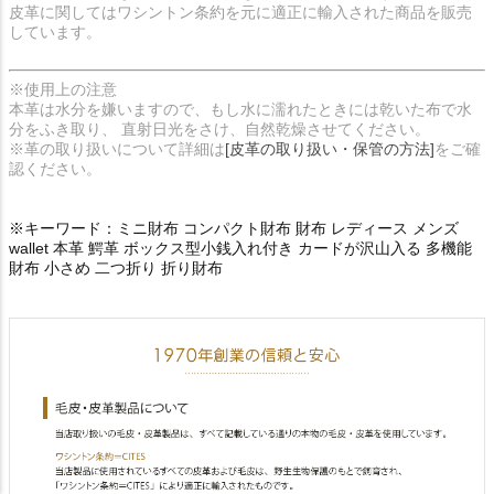
皮革に関してはワシントン条約を元に適正に輸入された商品を販売
しています。
※使用上の注意
本革は水分を嫌いますので、もし水に濡れたときには乾いた布で水
分をふき取り、 直射日光をさけ、自然乾燥させてください。
※革の取り扱いについて詳細は
[皮革の取り扱い・保管の方法]
をご確
認ください。
※キーワード：ミニ財布 コンパクト財布 財布 レディース メンズ
wallet 本革 鰐革 ボックス型小銭入れ付き カードが沢山入る 多機能
財布 小さめ 二つ折り 折り財布