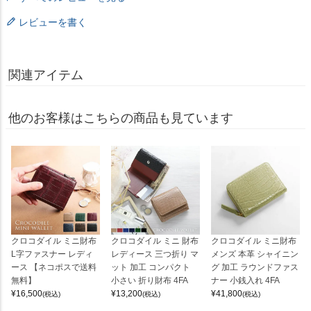
レビューを書く
関連アイテム
他のお客様はこちらの商品も見ています
クロコダイル ミニ財布
クロコダイル ミニ 財布
クロコダイル ミニ財布
L字ファスナー レディ
レディース 三つ折り マ
メンズ 本革 シャイニン
ース 【ネコポスで送料
ット 加工 コンパクト
グ 加工 ラウンドファス
無料】
小さい 折り財布 4FA
ナー 小銭入れ 4FA
¥
16,500
¥
13,200
¥
41,800
(税込)
(税込)
(税込)