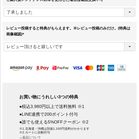
(
必
須
)
レビュー投稿すると特典がもらえます。※レビュー投稿のみだけ。(特典は
画像確認)
(
必
須
)
お買い物にうれしい3つの特典
●税込3,980円以上で送料無料 ※1
●LINE連携で200ポイント付与
●誰でも使える5%OFFクーポン ※2
※1.北海道・沖縄は別途1,100円送料がかかります
※2.カートに自動付与
→返品について