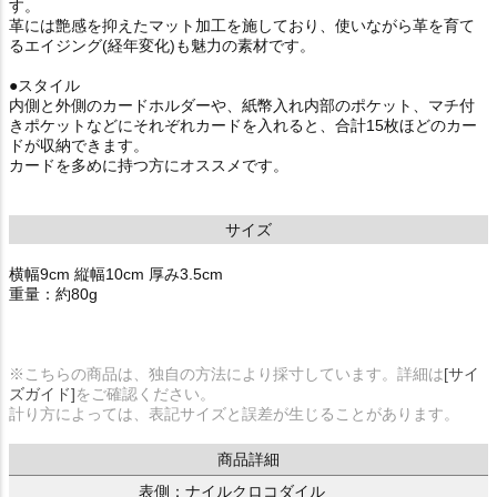
す。
革には艶感を抑えたマット加工を施しており、使いながら革を育て
るエイジング(経年変化)も魅力の素材です。
●スタイル
内側と外側のカードホルダーや、紙幣入れ内部のポケット、マチ付
きポケットなどにそれぞれカードを入れると、合計15枚ほどのカー
ドが収納できます。
カードを多めに持つ方にオススメです。
サイズ
横幅9cm 縦幅10cm 厚み3.5cm
重量：約80g
※こちらの商品は、独自の方法により採寸しています。詳細は
[サイ
ズガイド]
をご確認ください。
計り方によっては、表記サイズと誤差が生じることがあります。
商品詳細
表側：ナイルクロコダイル