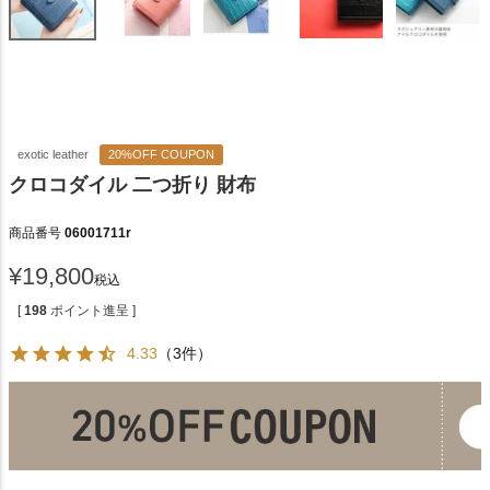
exotic leather
20%OFF COUPON
クロコダイル 二つ折り 財布
商品番号
06001711r
¥
19,800
税込
[
198
ポイント進呈 ]
4.33
（3件）