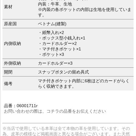
内装：牛革、生地
素材
※内装の各ポケットの内部は生地を使用していま
す。
原産国
ベトナム(縫製)
・紙幣入れ×2
・ボックス型小銭入れ×1
内側収納
・カードホルダー×2
・マチ付きポケット×1
・ポケット×3
外側収納
カードホルダー×3
開閉
スナップボタンの留め具式
マチ付きポケット内部に6枚ほどのカードがらく
備考
らく収納できます。
品番：06001711r
お問い合わせの際は、コチラの品番をお伝えください
※当店で使用している本革は全て本物の革を使用しています。その
為、皮革の模様など掲載画面と異なる場合がございます。また天然