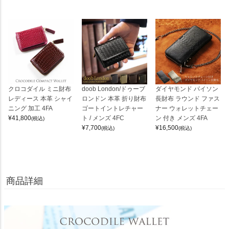
クロコダイル ミニ財布
doob London/ドゥーブ
ダイヤモンド パイソン
レディース 本革 シャイ
ロンドン 本革 折り財布
長財布 ラウンド ファス
ニング 加工 4FA
ゴートイントレチャー
ナー ウォレットチェー
¥
41,800
ト / メンズ 4FC
ン 付き メンズ 4FA
(税込)
¥
7,700
¥
16,500
(税込)
(税込)
商品詳細