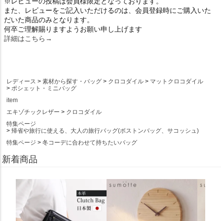
※レビューの投稿は会員様限定となっております。
また、レビューをご記入いただけるのは、会員登録時にご購入いた
だいた商品のみとなります。
何卒ご理解賜りますようお願い申し上げます
詳細はこちら→
レディース
素材から探す・バッグ
クロコダイル
マットクロコダイル
ポシェット・ミニバッグ
item
エキゾチックレザー
クロコダイル
特集ページ
帰省や旅行に使える、大人の旅行バッグ(ボストンバッグ、サコッシュ)
特集ページ
冬コーデに合わせて持ちたいバッグ
新着商品