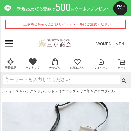
ペー
ジト
ップ
へ
→三京商会を装った詐欺サイト・メールにご注意ください
WOMEN
MEN
新着商品
ランキング
カテゴリ
お気に入り
マイページ
カート
レディース
バッグ
ポシェット・ミニバッグ
ワニ革
クロコダイル