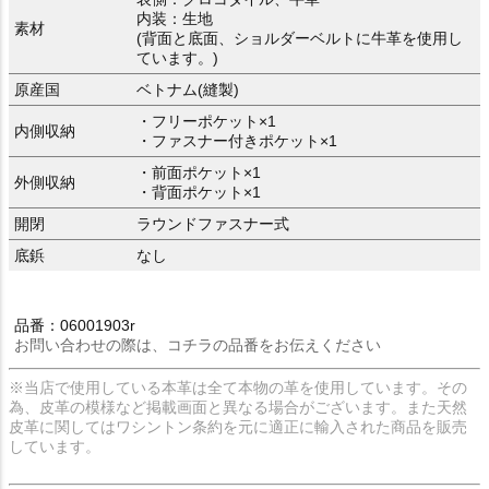
内装：生地
素材
(背面と底面、ショルダーベルトに牛革を使用し
ています。)
原産国
ベトナム(縫製)
・フリーポケット×1
内側収納
・ファスナー付きポケット×1
・前面ポケット×1
外側収納
・背面ポケット×1
開閉
ラウンドファスナー式
底鋲
なし
品番：06001903r
お問い合わせの際は、コチラの品番をお伝えください
※当店で使用している本革は全て本物の革を使用しています。その
為、皮革の模様など掲載画面と異なる場合がございます。また天然
皮革に関してはワシントン条約を元に適正に輸入された商品を販売
しています。