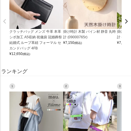
クラッチバッグ メンズ 牛革 本革
掛け時計 木製 パイン材 静音 丸時
掛け時計
シボ加工 A5収納 祝儀袋 冠婚葬祭
計 (09000765r)
計 (0900
結婚式 ループ革紐 フォーマル セ
¥
7,150
¥
7,150
(税込)
(
カンドバッグ 4FB
¥
12,650
(税込)
ランキング
1
2
3