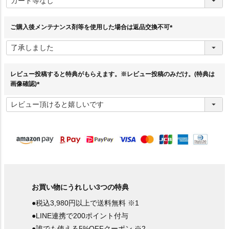
須
)
ご購入後メンテナンス剤等を使用した場合は返品交換不可
(
必
須
)
レビュー投稿すると特典がもらえます。※レビュー投稿のみだけ。(特典は
画像確認)
(
必
須
)
お買い物にうれしい3つの特典
●税込3,980円以上で送料無料 ※1
●LINE連携で200ポイント付与
●誰でも使える5%OFFクーポン ※2