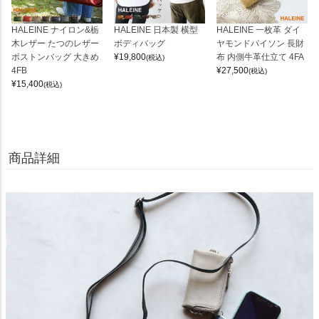
HALEINE ナイロン&栃
HALEINE 日本製 横型
HALEINE 一枚革 ダイ
木レザー たつのレザー
ボディバッグ
ヤモンドパイソン 長財
ボストンバッグ 大きめ
¥
19,800
布 内側牛革仕立て 4FA
(税込)
4FB
¥
27,500
(税込)
¥
15,400
(税込)
商品詳細