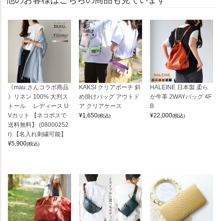
《mau.さんコラボ商品
KAKSI クリアポーチ 斜
HALEINE 日本製 柔ら
》リネン 100% 大判ス
め掛けバッグ アウトド
か牛革 2WAYバッグ 4F
トール レディース U
ア クリアケース
B
Vカット 【ネコポスで
¥
1,650
¥
22,000
(税込)
(税込)
送料無料】 (08000252
r) 【名入れ刺繍可能】
¥
5,900
(税込)