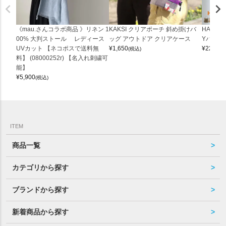
《mau.さんコラボ商品 》リネン 1
KAKSI クリアポーチ 斜め掛けバ
HALEI
00% 大判ストール レディース
ッグ アウトドア クリアケース
Yバッグ 
UVカット 【ネコポスで送料無
¥
1,650
¥
22,000
(税込)
料】 (08000252r) 【名入れ刺繍可
能】
¥
5,900
(税込)
ITEM
商品一覧
カテゴリから探す
ブランドから探す
新着商品から探す