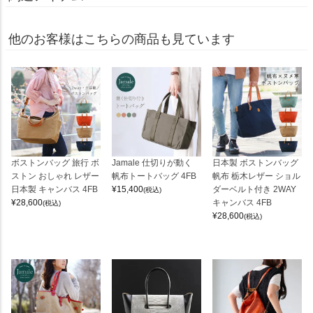
他のお客様はこちらの商品も見ています
ボストンバッグ 旅行 ボ
Jamale 仕切りが動く
日本製 ボストンバッグ
ストン おしゃれ レザー
帆布トートバッグ 4FB
帆布 栃木レザー ショル
日本製 キャンバス 4FB
¥
15,400
ダーベルト付き 2WAY
(税込)
¥
28,600
キャンバス 4FB
(税込)
¥
28,600
(税込)