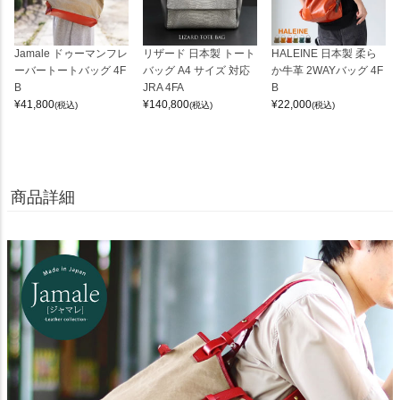
Jamale ドゥーマンフレ
リザード 日本製 トート
HALEINE 日本製 柔ら
ーバートートバッグ 4F
バッグ A4 サイズ 対応
か牛革 2WAYバッグ 4F
B
JRA 4FA
B
¥
41,800
¥
140,800
¥
22,000
(税込)
(税込)
(税込)
商品詳細