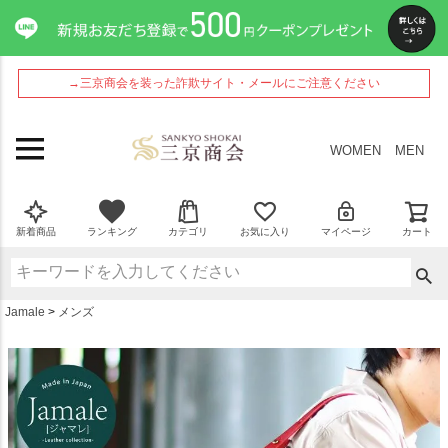
ペー
ジト
ップ
へ
→三京商会を装った詐欺サイト・メールにご注意ください
WOMEN
MEN
新着商品
ランキング
カテゴリ
お気に入り
マイページ
カート
Jamale
メンズ