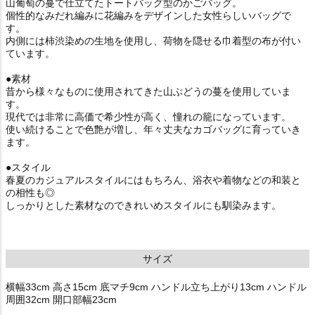
山葡萄の蔓で仕立てたトートバッグ型のかごバッグ。
個性的なみだれ編みに花編みをデザインした女性らしいバッグで
す。
内側には柿渋染めの生地を使用し、荷物を隠せる巾着型の布が付い
ています。
●素材
昔から様々なものに使用されてきた山ぶどうの蔓を使用していま
す。
現代では非常に高価で希少性が高く、憧れの籠になっています。
使い続けることで色艶が増し、年々丈夫なカゴバッグに育っていき
ます。
●スタイル
春夏のカジュアルスタイルにはもちろん、浴衣や着物などの和装と
の相性も◎
しっかりとした素材なのできれいめスタイルにも馴染みます。
サイズ
横幅33cm 高さ15cm 底マチ9cm ハンドル立ち上がり13cm ハンドル
周囲32cm 開口部幅23cm