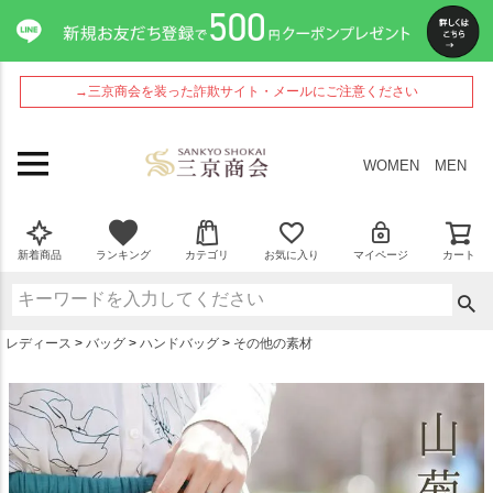
ペー
ジト
ップ
へ
→三京商会を装った詐欺サイト・メールにご注意ください
WOMEN
MEN
新着商品
ランキング
カテゴリ
お気に入り
マイページ
カート
レディース
バッグ
ハンドバッグ
その他の素材