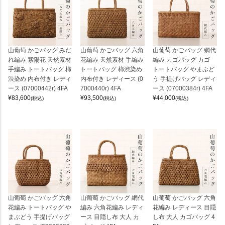
山葡萄 かごバッグ みだ
山葡萄 かごバッグ 六角
山葡萄 かごバッグ 網代
れ編み 紫陽花 天然素材
花編み 天然素材 手編み
編み カゴバッグ カゴ
手編み トートバッグ 柿
トートバッグ 柿渋染め
トートバッグ やまぶど
渋染め 内布付き レディ
内布付き レディース (0
う 手提げバッグ レディ
ース (07000442r) 4FA
7000440r) 4FA
ース (07000384r) 4FA
¥
83,600
¥
93,500
¥
44,000
(税込)
(税込)
(税込)
山葡萄 かごバッグ 六角
山葡萄 かごバッグ 網代
山葡萄 かごバッグ 六角
花編み トートバッグ や
編み 六角花編み レディ
花編み レディース 目隠
まぶどう 手提げバッグ
ース 目隠し布 大人 カ
し布 大人 カゴバッグ 4