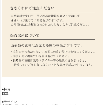
●特長
自立
●デザイン