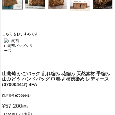
こちらもおすすめです
山葡萄バッグシリ
ーズ
山葡萄 かごバッグ 乱れ編み 花編み 天然素材 手編み
山ぶどう ハンドバッグ 巾着型 柿渋染め レディース
(07000441r) 4FA
商品番号
07000441r
¥
57,200
税込
[
572
ポイント進呈 ]