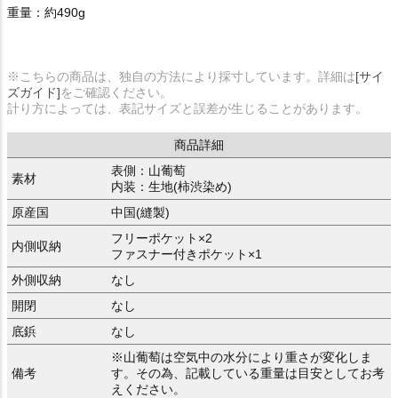
重量：約490g
※こちらの商品は、独自の方法により採寸しています。詳細は
[サイ
ズガイド]
をご確認ください。
計り方によっては、表記サイズと誤差が生じることがあります。
商品詳細
表側：山葡萄
素材
内装：生地(柿渋染め)
原産国
中国(縫製)
フリーポケット×2
内側収納
ファスナー付きポケット×1
外側収納
なし
開閉
なし
底鋲
なし
※山葡萄は空気中の水分により重さが変化しま
備考
す。その為、記載している重量は目安としてお考
えください。