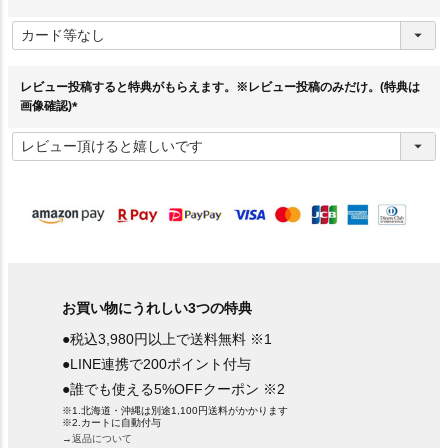
(
必
須
)
レビュー投稿すると特典がもらえます。※レビュー投稿のみだけ。(特典は
画像確認)
(
必
須
)
お買い物にうれしい3つの特典
●税込3,980円以上で送料無料 ※1
●LINE連携で200ポイント付与
●誰でも使える5%OFFクーポン ※2
※1.北海道・沖縄は別途1,100円送料がかかります
※2.カートに自動付与
→返品について