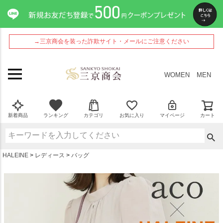
ペー
ジト
ップ
へ
→三京商会を装った詐欺サイト・メールにご注意ください
WOMEN
MEN
新着商品
ランキング
カテゴリ
お気に入り
マイページ
カート
HALEINE
レディース
バッグ