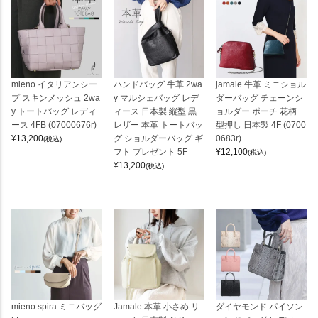
mieno イタリアンシー
ハンドバッグ 牛革 2wa
jamale 牛革 ミニショル
プ スキンメッシュ 2wa
y マルシェバッグ レデ
ダーバッグ チェーンシ
y トートバッグ レディ
ィース 日本製 縦型 黒
ョルダー ポーチ 花柄
ース 4FB (07000676r)
レザー 本革 トートバッ
型押し 日本製 4F (0700
¥
13,200
グ ショルダーバッグ ギ
0683r)
(税込)
フト プレゼント 5F
¥
12,100
(税込)
¥
13,200
(税込)
mieno spira ミニバッグ
Jamale 本革 小さめ リ
ダイヤモンド パイソン