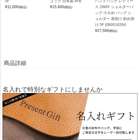
5F
ュック 日本製 4FB
ハンドバッグ レディー
¥
11,000
¥
15,400
ス 2WAY ショルダーバ
(税込)
(税込)
ッグ 小さめ バッグ シ
ョルダー 肩掛け 斜め掛
け 5F (06001828r)
¥
27,500
(税込)
商品詳細
名入れで特別なギフトにしませんか