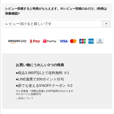
)
レビュー投稿すると特典がもらえます。※レビュー投稿のみだけ。(特典は
画像確認)
(
必
須
)
お買い物にうれしい3つの特典
●税込3,980円以上で送料無料 ※1
●LINE連携で200ポイント付与
●誰でも使える5%OFFクーポン ※2
※1.北海道・沖縄は別途1,100円送料がかかります
※2.カートに自動付与
→返品について