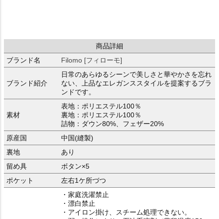
商品詳細
ブランド名
Filomo [フィローモ]
日常のあらゆるシーンで美しさと華やかさを忘れ
ブランド紹介
ない、上品なエレガンススタイルを提案するブラ
ンドです。
表地：ポリエステル100％
素材
裏地：ポリエステル100％
詰物：ダウン80%、フェザー20%
原産国
中国(縫製)
裏地
あり
留め具
ボタン×5
ポケット
左右1ケ所づつ
・家庭洗濯禁止
・漂白禁止
・アイロン掛け、スチーム処理できない。