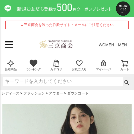
ペー
ジト
ップ
へ
→三京商会を装った詐欺サイト・メールにご注意ください
WOMEN
MEN
新着商品
ランキング
カテゴリ
お気に入り
マイページ
カート
レディース
ファッション
アウター
ダウンコート