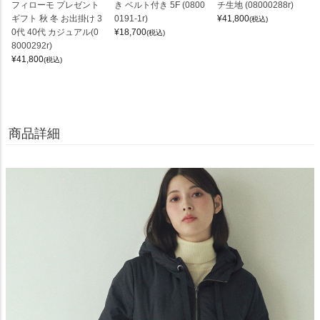
フィローモ プレゼント
き ベルト付き 5F (0800
チ生地 (08000288r)
ギフト 秋 冬 お出掛け 3
0191-1r)
¥
41,800
(税込)
0代 40代 カジュアル(0
¥
18,700
(税込)
8000292r)
¥
41,800
(税込)
商品詳細