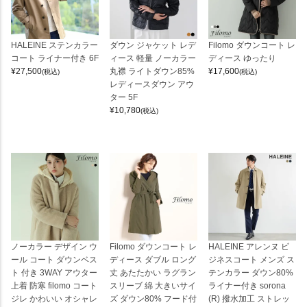
HALEINE ステンカラー
ダウン ジャケット レデ
Filomo ダウンコート レ
コート ライナー付き 6F
ィース 軽量 ノーカラー
ディース ゆったり
¥
27,500
丸襟 ライトダウン85%
¥
17,600
(税込)
(税込)
レディースダウン アウ
ター 5F
¥
10,780
(税込)
ノーカラー デザイン ウ
Filomo ダウンコート レ
HALEINE アレンヌ ビ
ール コート ダウンベス
ディース ダブル ロング
ジネスコート メンズ ス
ト 付き 3WAY アウター
丈 あたたかい ラグラン
テンカラー ダウン80%
上着 防寒 filomo コート
スリーブ 綿 大きいサイ
ライナー付き sorona
ジレ かわいい オシャレ
ズ ダウン80% フード付
(R) 撥水加工 ストレッ