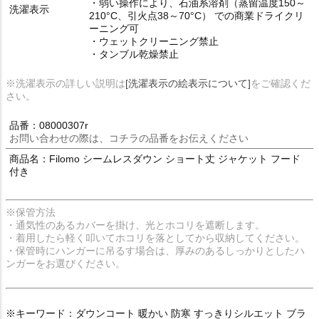
・弱い操作により、石油系溶剤（蒸留温度150～
洗濯表示
210°C、引火点38～70°C） での商業ドライクリ
ーニング可
・ウェットクリーニング禁止
・タンブル乾燥禁止
※洗濯表示の詳しい説明は
[洗濯表示の絵表示について]
をご確認くだ
さい。
品番：08000307r
お問い合わせの際は、コチラの品番をお伝えください
商品名：Filomo シームレスダウン ショート丈 ジャケット フード
付き
※保管方法
・通気性のあるカバーを掛け、光とホコリを遮断します。
・着用したら軽く叩いてホコリを落としてから収納してください。
・保管時にハンガーに吊るす場合は、厚みのあるしっかりとしたハ
ンガーをお選びください。
※キーワード：ダウンコート 暖かい 防寒 すっきりシルエット ブラ