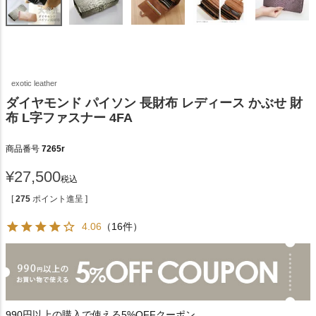
exotic leather
ダイヤモンド パイソン 長財布 レディース かぶせ 財
布 L字ファスナー 4FA
商品番号
7265r
¥
27,500
税込
[
275
ポイント進呈 ]
4.06
（16件）
990円以上の購入で使える5%OFFクーポン