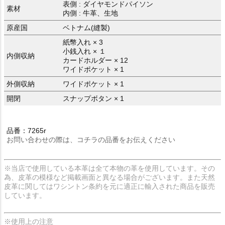
表側 : ダイヤモンドパイソン
素材
内側 : 牛革、生地
原産国
ベトナム(縫製)
紙幣入れ × 3
小銭入れ × １
内側収納
カードホルダー × 12
ワイドポケット × 1
外側収納
ワイドポケット × 1
開閉
スナップボタン × 1
品番：7265r
お問い合わせの際は、コチラの品番をお伝えください
※当店で使用している本革は全て本物の革を使用しています。その
為、皮革の模様など掲載画面と異なる場合がございます。また天然
皮革に関してはワシントン条約を元に適正に輸入された商品を販売
しています。
※使用上の注意