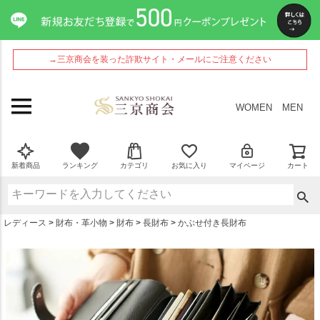
ペー
ジト
ップ
へ
→三京商会を装った詐欺サイト・メールにご注意ください
WOMEN
MEN
新着商品
ランキング
カテゴリ
お気に入り
マイページ
カート
レディース
財布・革小物
財布
長財布
かぶせ付き長財布