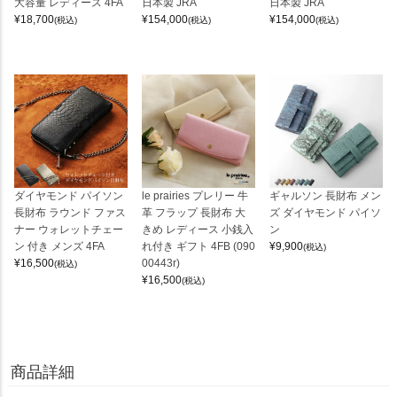
大容量 レディース 4FA
日本製 JRA
日本製 JRA
¥
18,700
¥
154,000
¥
154,000
(税込)
(税込)
(税込)
ダイヤモンド パイソン
le prairies プレリー 牛
ギャルソン 長財布 メン
長財布 ラウンド ファス
革 フラップ 長財布 大
ズ ダイヤモンド パイソ
ナー ウォレットチェー
きめ レディース 小銭入
ン
ン 付き メンズ 4FA
れ付き ギフト 4FB (090
¥
9,900
(税込)
¥
16,500
00443r)
(税込)
¥
16,500
(税込)
商品詳細