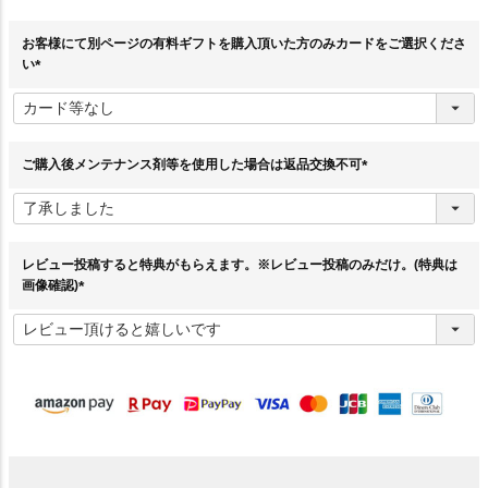
お客様にて別ページの有料ギフトを購入頂いた方のみカードをご選択くださ
い
(
必
須
)
ご購入後メンテナンス剤等を使用した場合は返品交換不可
(
必
須
)
レビュー投稿すると特典がもらえます。※レビュー投稿のみだけ。(特典は
画像確認)
(
必
須
)