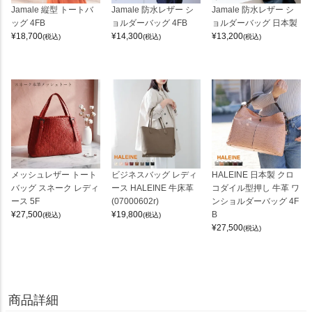
Jamale 縦型 トートバ
Jamale 防水レザー シ
Jamale 防水レザー シ
ッグ 4FB
ョルダーバッグ 4FB
ョルダーバッグ 日本製
¥
18,700
¥
14,300
¥
13,200
(税込)
(税込)
(税込)
メッシュレザー トート
ビジネスバッグ レディ
HALEINE 日本製 クロ
バッグ スネーク レディ
ース HALEINE 牛床革
コダイル型押し 牛革 ワ
ース 5F
(07000602r)
ンショルダーバッグ 4F
¥
27,500
¥
19,800
B
(税込)
(税込)
¥
27,500
(税込)
商品詳細