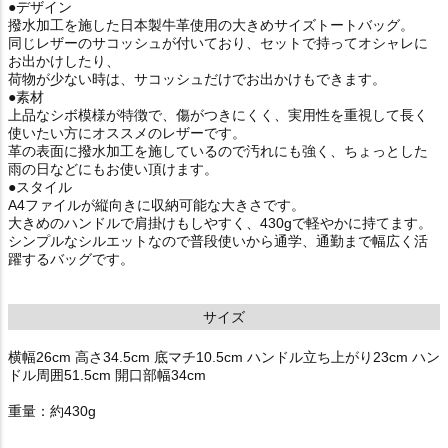
●デザイン
撥水加工を施した日本製牛革使用の大きめサイズトートバッグ。
同じレザーのサコッシュが付いており、セットで持ってオシャレに
お出かけしたり、
荷物が少ない時は、サコッシュだけでお出かけもできます。
●素材
上品なシボ模様が特徴で、傷がつきにくく、実用性を重視して長く
使いたい方にオススメのレザーです。
革の表面に撥水加工を施しているので汚れにも強く、ちょっとした
雨の日などにもお使い頂けます。
●スタイル
A4ファイルが縦向きに収納可能な大きさです。
大きめのハンドルで肩掛けもしやすく、430gで軽やかに持てます。
シンプルなシルエットなので普段使いから通学、通勤まで幅広く活
躍するバッグです。
サイズ
横幅26cm 高さ34.5cm 底マチ10.5cm ハンドル立ち上がり23cm ハン
ドル周囲51.5cm 開口部幅34cm
重量：約430g