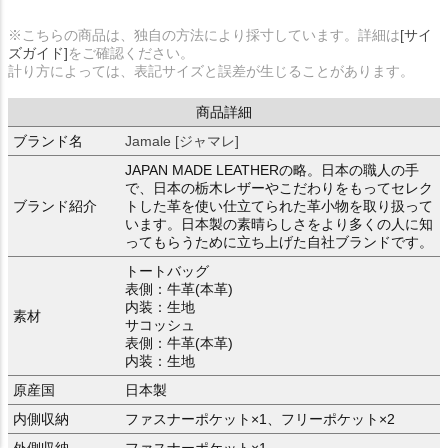
※こちらの商品は、独自の方法により採寸しています。詳細は
[サイ
ズガイド]
をご確認ください。
計り方によっては、表記サイズと誤差が生じることがあります。
商品詳細
ブランド名
Jamale [ジャマレ]
JAPAN MADE LEATHERの略。日本の職人の手
で、日本の栃木レザーやこだわりをもってセレク
ブランド紹介
トした革を使い仕立てられた革小物を取り扱って
います。日本製の素晴らしさをより多くの人に知
ってもらうために立ち上げた自社ブランドです。
トートバッグ
表側：牛革(本革)
内装：生地
素材
サコッシュ
表側：牛革(本革)
内装：生地
原産国
日本製
内側収納
ファスナーポケット×1、フリーポケット×2
外側収納
ファスナーポケット×1