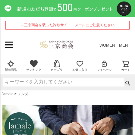
ペー
ジト
ップ
へ
→三京商会を装った詐欺サイト・メールにご注意ください
WOMEN
MEN
新着商品
ランキング
カテゴリ
お気に入り
マイページ
カート
Jamale
メンズ