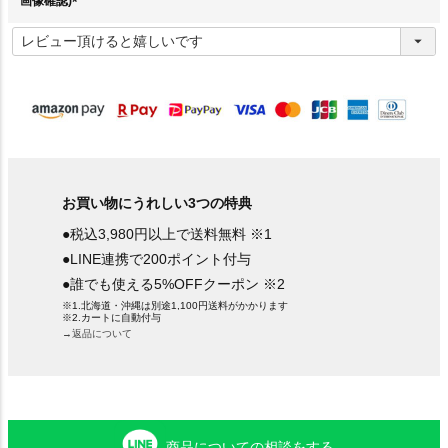
画像確認)
(
必
須
)
お買い物にうれしい3つの特典
●税込3,980円以上で送料無料 ※1
●LINE連携で200ポイント付与
●誰でも使える5%OFFクーポン ※2
※1.北海道・沖縄は別途1,100円送料がかかります
※2.カートに自動付与
→返品について
商品についての相談をする