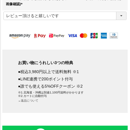
画像確認)
(
必
須
)
お買い物にうれしい3つの特典
●税込3,980円以上で送料無料 ※1
●LINE連携で200ポイント付与
●誰でも使える5%OFFクーポン ※2
※1.北海道・沖縄は別途1,100円送料がかかります
※2.カートに自動付与
→返品について