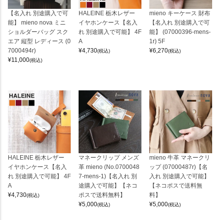
【名入れ 別途購入で可
HALEINE 栃木レザー
mieno キーケース 財布
能】 mieno nova ミニ
イヤホンケース【名入
【名入れ 別途購入で可
ショルダーバッグ スク
れ 別途購入で可能】 4F
能】 (07000396-mens-
エア 縦型 レディース (0
A
1r) 5F
7000494r)
¥
4,730
¥
6,270
(税込)
(税込)
¥
11,000
(税込)
HALEINE 栃木レザー
マネークリップ メンズ
mieno 牛革 マネークリ
イヤホンケース【名入
革 mieno (No.0700048
ップ (07000487r)【名
れ 別途購入で可能】 4F
7-mens-1)【名入れ 別
入れ 別途購入で可能】
A
途購入で可能】【ネコ
【ネコポスで送料無
¥
4,730
ポスで送料無料】
料】
(税込)
¥
5,000
¥
5,000
(税込)
(税込)