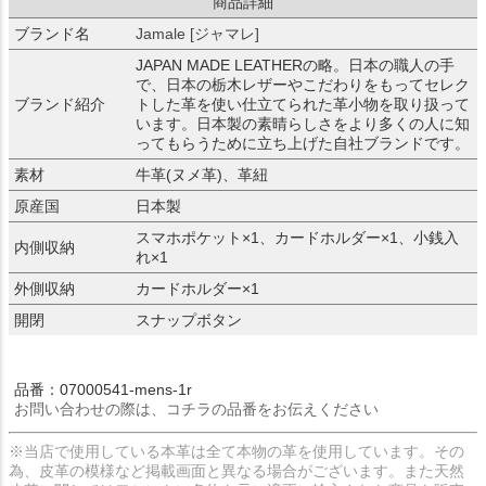
商品詳細
ブランド名
Jamale [ジャマレ]
JAPAN MADE LEATHERの略。日本の職人の手
で、日本の栃木レザーやこだわりをもってセレク
ブランド紹介
トした革を使い仕立てられた革小物を取り扱って
います。日本製の素晴らしさをより多くの人に知
ってもらうために立ち上げた自社ブランドです。
素材
牛革(ヌメ革)、革紐
原産国
日本製
スマホポケット×1、カードホルダー×1、小銭入
内側収納
れ×1
外側収納
カードホルダー×1
開閉
スナップボタン
品番：07000541-mens-1r
お問い合わせの際は、コチラの品番をお伝えください
※当店で使用している本革は全て本物の革を使用しています。その
為、皮革の模様など掲載画面と異なる場合がございます。また天然