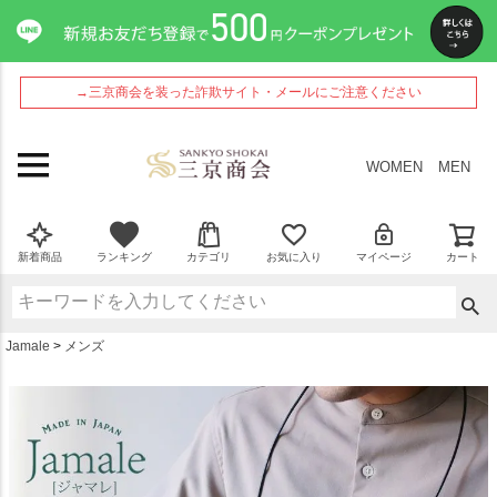
ペー
ジト
ップ
へ
→三京商会を装った詐欺サイト・メールにご注意ください
WOMEN
MEN
新着商品
ランキング
カテゴリ
お気に入り
マイページ
カート
Jamale
メンズ