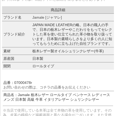
商品詳細
ブランド名
Jamale [ジャマレ]
JAPAN MADE LEATHERの略。日本の職人の手
で、日本の栃木レザーやこだわりをもってセレク
ブランド紹介
トした革を使い仕立てられた革小物を取り扱って
います。日本製の素晴らしさをより多くの人に知
ってもらうために立ち上げた自社ブランドです。
素材
栃木レザー製オイルシュリンクレザー(牛革)
原産国
日本製
開閉
ロールタイプ
品番：07000478r
お問い合わせの際は、コチラの品番をお伝えください
商品名：Jamale 栃木レザー ロールタイプ ペンケース レディース
メンズ 日本製 高級 牛革 イタリアレザー シュリンクレザー
※当店で使用している本革は全て本物の革を使用しています。その
為、皮革の模様など掲載画面と異なる場合がございます。また天然