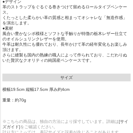
●デザイン
革のストラップをぐるぐる巻きつけて留めるロールタイプペンケー
ス。
くたっとした柔らかい革の質感と相まってオシャレな「無造作感」
を演出します。
●素材
風合い豊かなシボ模様とソフトな手触りが特徴の栃木レザー仕立て
のオイルシュリンクレザーを使用。
牛革は耐久性にも優れており、長年かけて革の経年変化もお楽しみ
頂けます。
さらに縫製も国内の熟練の職人によって作られており、こだわりぬ
いた贅沢なクオリティの純国産ペンケースです。
サイズ
横幅19.5cm 縦幅17.5cm 厚み約4cm
重量：約70g
※こちらの商品は、独自の方法により採寸しています。詳細は
[サイ
ズガイド]
をご確認ください。
計り方によっては、表記サイズと誤差が生じることがあります。