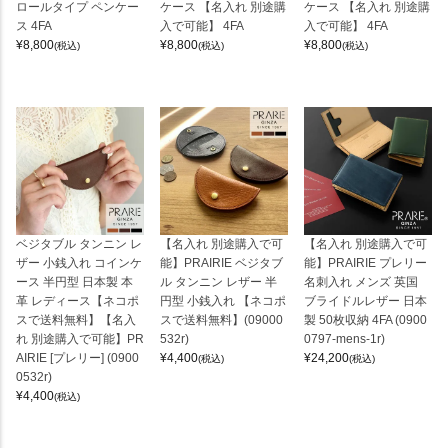
ロールタイプ ペンケー
ケース 【名入れ 別途購
ケース 【名入れ 別途購
ス 4FA
入で可能】 4FA
入で可能】 4FA
¥
8,800
¥
8,800
¥
8,800
(税込)
(税込)
(税込)
ベジタブル タンニン レ
【名入れ 別途購入で可
【名入れ 別途購入で可
ザー 小銭入れ コインケ
能】PRAIRIE ベジタブ
能】PRAIRIE プレリー
ース 半円型 日本製 本
ル タンニン レザー 半
名刺入れ メンズ 英国
革 レディース【ネコポ
円型 小銭入れ 【ネコポ
ブライドルレザー 日本
スで送料無料】【名入
スで送料無料】(09000
製 50枚収納 4FA (0900
れ 別途購入で可能】PR
532r)
0797-mens-1r)
AIRIE [プレリー] (0900
¥
4,400
¥
24,200
(税込)
(税込)
0532r)
¥
4,400
(税込)