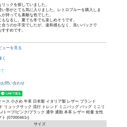
なリックを探していました。

愛い形がとても気に入りました。レトロブルーを購入しま
人が持っても素敵な色でした。

にもなるし、夏でも冬でも楽しめそうです。

と合うのか不安でしたが、違和感もなく、良いバックで
おすすめです。
ビューを見る
書く
いて
のお問い合わせ
ィース 小さめ 牛革 日本製 イタリア製 レザー ブランド
ランド リュックサック 流行 トレンド ミニバッグ バッグ ミニリ
/トープ/ピンク/ブラック 通学 通勤 本革 レザー 軽量 女性
(07000461r)
サイズ