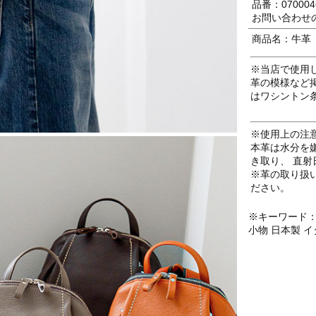
品番：070004
お問い合わせ
商品名：牛革 
※当店で使用
革の模様など
はワシントン
※使用上の注
本革は水分を
き取り、 直
※革の取り扱
ださい。
※キーワード：
小物 日本製 