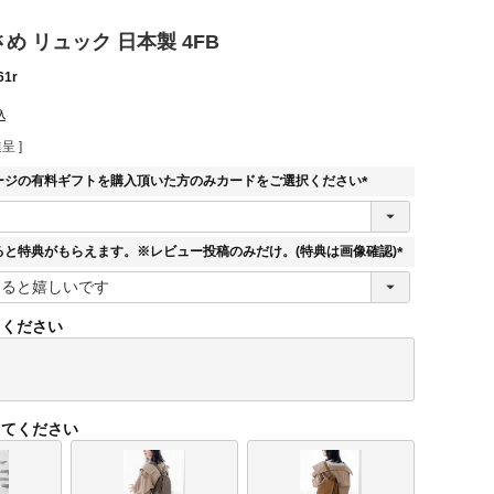
小さめ リュック 日本製 4FB
61r
込
呈 ]
ージの有料ギフトを購入頂いた方のみカードをご選択ください
(
必
須
ると特典がもらえます。※レビュー投稿のみだけ。(特典は画像確認)
)
(
必
須
てください
)
してください