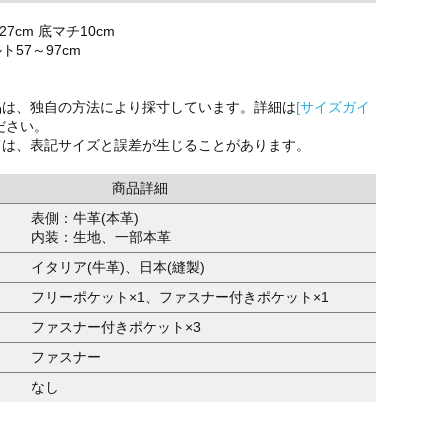
27cm 底マチ10cm
57～97cm
品は、独自の方法により採寸しています。詳細は
[サイズガイ
ださい。
ては、表記サイズと誤差が生じることがあります。
商品詳細
表側：牛革(本革)
内装：生地、一部本革
イタリア(牛革)、日本(縫製)
フリーポケット×1、ファスナー付きポケット×1
ファスナー付きポケット×3
ファスナー
なし