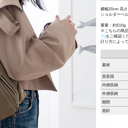
横幅20cm 高さ
ショルダーベルト
重量：約510g
※こちらの商
ド]
をご確認く
計り方によっ
素材
原産国
内側収納
外側収納
開閉
底鋲