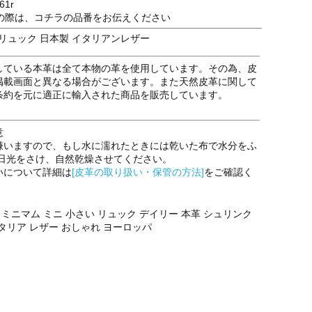
61r
の際は、コチラの品番をお伝えください
リュック 日本製 イタリアンレザー
している本革は全て本物の革を使用しています。その為、皮
掲載画面と異なる場合がございます。また天然皮革に関して
条約を元に適正に輸入された商品を販売しています。
意
嫌いますので、もし水に濡れたときには乾いた布で水分をふ
射日光をさけ、自然乾燥させてください。
いについて詳細は
[皮革の取り扱い・保管の方法]
をご確認く
ミニマム ミニ 小さい リュック デイリー 本革 シュリンク
イタリア レザー おしゃれ ヨーロッパ