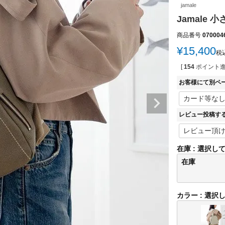
jamale
Jamale 
商品番号
070004
¥
15,400
税
[
154
ポイント進
お客様にて別ペ
レビュー投稿す
在庫
選択し
在庫
カラー
選択