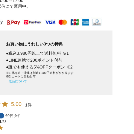
:00～17:00
返信にて運用中。
お買い物にうれしい3つの特典
●税込3,980円以上で送料無料 ※1
●LINE連携で200ポイント付与
●誰でも使える5%OFFクーポン ※2
※1.北海道・沖縄は別途1,100円送料がかかります
※2.カートに自動付与
→返品について
5.00
1
60代
女性
1/28