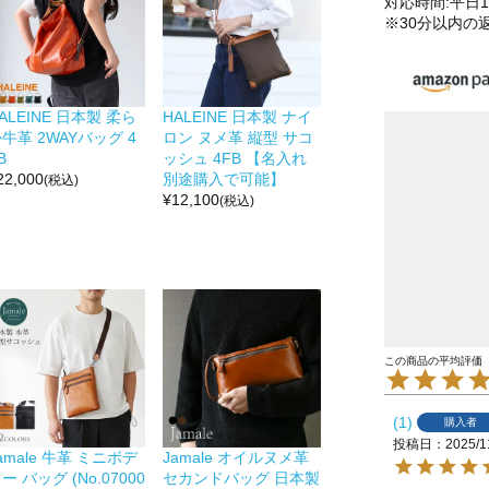
対応時間:平日10
※30分以内の
ALEINE 日本製 柔ら
HALEINE 日本製 ナイ
牛革 2WAYバッグ 4
ロン ヌメ革 縦型 サコ
B
ッシュ 4FB 【名入れ
22,000
別途購入で可能】
(税込)
¥
12,100
(税込)
1
購入者
投稿日
2025/1
amale 牛革 ミニボデ
Jamale オイルヌメ革
ー バッグ (No.07000
セカンドバッグ 日本製