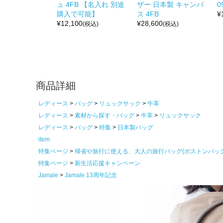
ュ 4FB 【名入れ 別途
ザー 日本製 キャンバ
0
購入で可能】
ス 4FB
¥
¥
12,100
¥
28,600
(税込)
(税込)
商品詳細
レディース
バッグ
リュックサック
牛革
レディース
素材から探す・バッグ
牛革
リュックサック
レディース
バッグ
特集
日本製バッグ
item
特集ページ
帰省や旅行に使える、大人の旅行バッグ(ボストンバッ
特集ページ
新生活応援キャンペーン
Jamale
Jamale 13周年記念