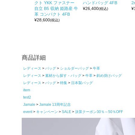
クト YKK ファスナー
ハンドバッグ 4FB
2r
自立 B5 収納 姫路産 牛
¥
26,400
¥
(税込)
革 コンパクト 4FB
¥
28,600
(税込)
商品詳細
レディース
バッグ
ショルダーバッグ
牛革
レディース
素材から探す・バッグ
牛革
斜め掛けバッグ
レディース
バッグ
特集
日本製バッグ
item
test2
Jamale
Jamale 13周年記念
event
キャンペーン
SALE
決算クーポン30％～50％OFF