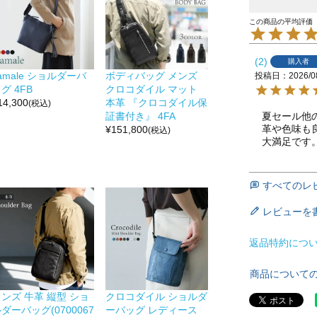
2
購入者
amale ショルダーバ
ボディバッグ メンズ
投稿日
2026/0
グ 4FB
クロコダイル マット
14,300
本革 『クロコダイル保
(税込)
夏セール他
証書付き』 4FA
革や色味も
¥
151,800
(税込)
大満足です
すべてのレ
レビューを
返品特約につ
商品について
ンズ 牛革 縦型 ショ
クロコダイル ショルダ
ダーバッグ(0700067
ーバッグ レディース