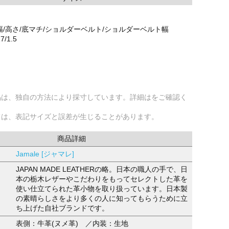
幅/高さ/底マチ/ショルダーベルト/ショルダーベルト幅
17/1.5
品は、独自の方法により採寸しています。詳細はをご確認く
ては、表記サイズと誤差が生じることがあります。
商品詳細
Jamale [ジャマレ]
JAPAN MADE LEATHERの略。日本の職人の手で、日
本の栃木レザーやこだわりをもってセレクトした革を
使い仕立てられた革小物を取り扱っています。日本製
の素晴らしさをより多くの人に知ってもらうために立
ち上げた自社ブランドです。
表側：牛革(ヌメ革) ／内装：生地