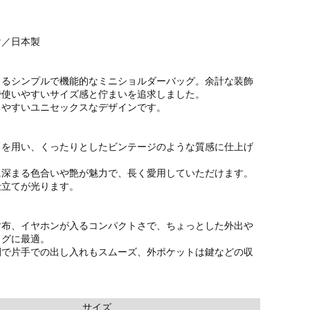
け／日本製
よるシンプルで機能的なミニショルダーバッグ。余計な装飾
で使いやすいサイズ感と佇まいを追求しました。
ちやすいユニセックスなデザインです。
）を用い、くったりとしたビンテージのような質感に仕上げ
に深まる色合いや艶が魅力で、長く愛用していただけます。
仕立てが光ります。
財布、イヤホンが入るコンパクトさで、ちょっとした外出や
ッグに最適。
閉で片手での出し入れもスムーズ、外ポケットは鍵などの収
。
サイズ