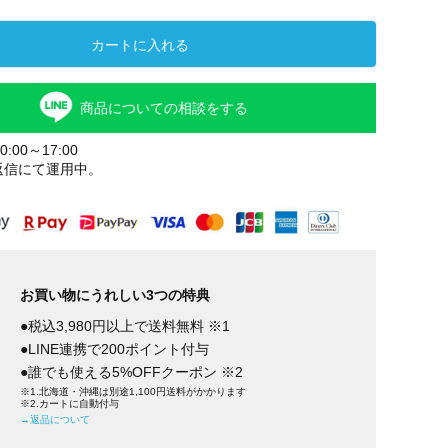
カートに入れる
商品についての相談をする
:00～17:00
返信にて運用中。
オーク
キャメル
ダー
ーン
お買い物にうれしい3つの特典
●税込3,980円以上で送料無料 ※1
●LINE連携で200ポイント付与
●誰でも使える5%OFFクーポン ※2
※1.北海道・沖縄は別途1,100円送料がかかります
※2.カートに自動付与
→返品について