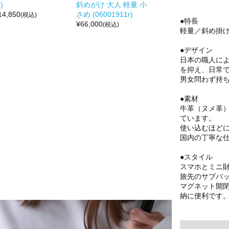
)
斜めがけ 大人 軽量 小
14,850
さめ (06001911r)
(税込)
●特長
¥
66,000
(税込)
軽量／斜め掛
●デザイン
日本の職人に
を抑え、日常
男女問わず持
●素材
牛革（ヌメ革
ています。
使い込むほど
国内の丁寧な
●スタイル
スマホとミニ
旅先のサブバ
マグネット開
納に便利です