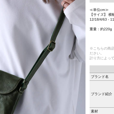
≪単位cm≫
【サイズ】 横
12/18/4/63 - 1
重量：約220g
※こちらの商
ださい。
計り方によっ
ブランド名
ブランド紹介
素材