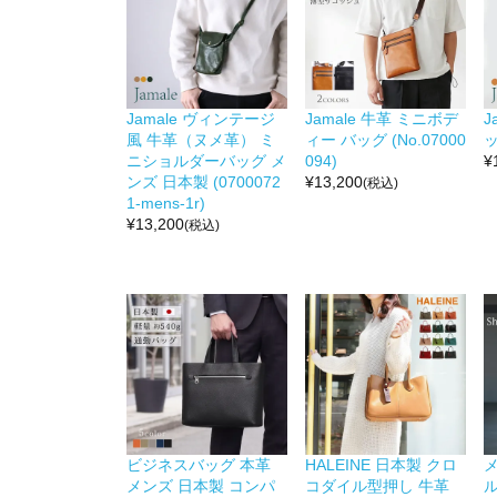
Jamale ヴィンテージ
Jamale 牛革 ミニボデ
J
風 牛革（ヌメ革） ミ
ィー バッグ (No.07000
ッ
ニショルダーバッグ メ
094)
¥
ンズ 日本製 (0700072
¥
13,200
(税込)
1-mens-1r)
¥
13,200
(税込)
ビジネスバッグ 本革
HALEINE 日本製 クロ
メ
メンズ 日本製 コンパ
コダイル型押し 牛革
ル