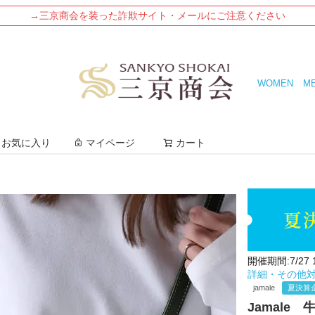
→三京商会を装った詐欺サイト・メールにご注意ください
WOMEN
M
検索
お気に入り
マイページ
カート
開催期間:7/27 12
詳細・その他
jamale
夏決算
Jamale