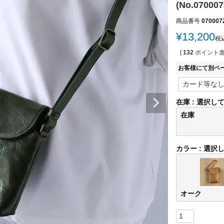
(No.070007
商品番号
070007
¥
13,200
税
[
132
ポイント進
お客様にて別ペ
在庫
選択し
在庫
カラー
選択
オーク