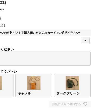
21)
21r
込
呈 ]
ージの有料ギフトを購入頂いた方のみカードをご選択ください
(
必
須
てください
)
してください
キャメル
ダークグリーン
お気に入りに登録する