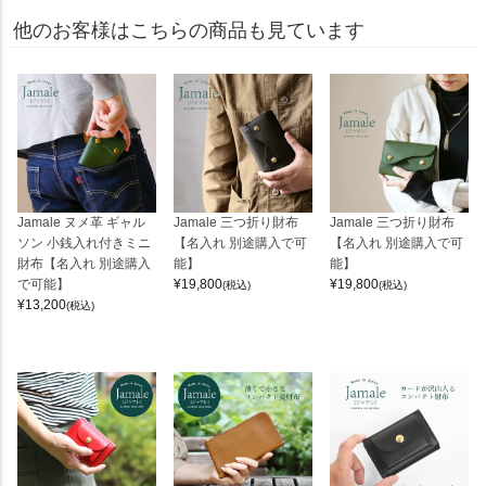
他のお客様はこちらの商品も見ています
Jamale ヌメ革 ギャル
Jamale 三つ折り財布
Jamale 三つ折り財布
ソン 小銭入れ付きミニ
【名入れ 別途購入で可
【名入れ 別途購入で可
財布【名入れ 別途購入
能】
能】
で可能】
¥
19,800
¥
19,800
(税込)
(税込)
¥
13,200
(税込)