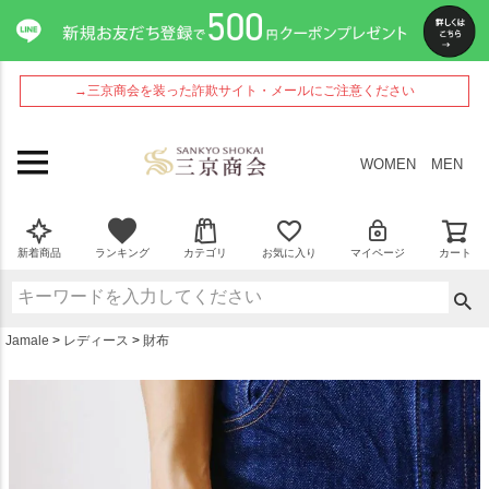
ペー
ジト
ップ
へ
→三京商会を装った詐欺サイト・メールにご注意ください
WOMEN
MEN
新着商品
ランキング
カテゴリ
お気に入り
マイページ
カート
Jamale
レディース
財布