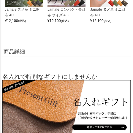
Jamale ヌメ革 ミニ財
Jamale コンパクト長財
Jamale ヌメ革 ミニ財
布 4FC
布 サイズ 4FC
布 4FC
¥
12,100
¥
12,100
¥
12,100
(税込)
(税込)
(税込)
商品詳細
名入れで特別なギフトにしませんか