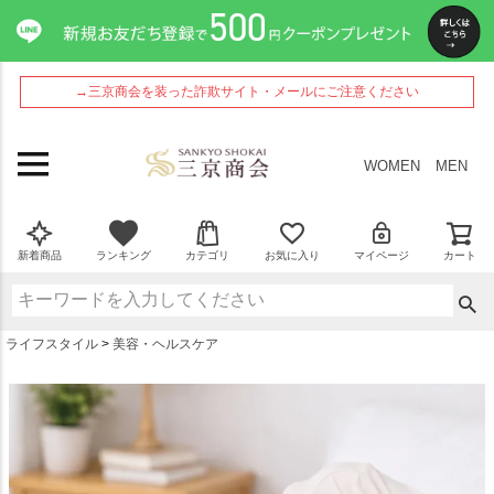
ペー
ジト
ップ
へ
→三京商会を装った詐欺サイト・メールにご注意ください
WOMEN
MEN
新着商品
ランキング
カテゴリ
お気に入り
マイページ
カート
ライフスタイル
美容・ヘルスケア