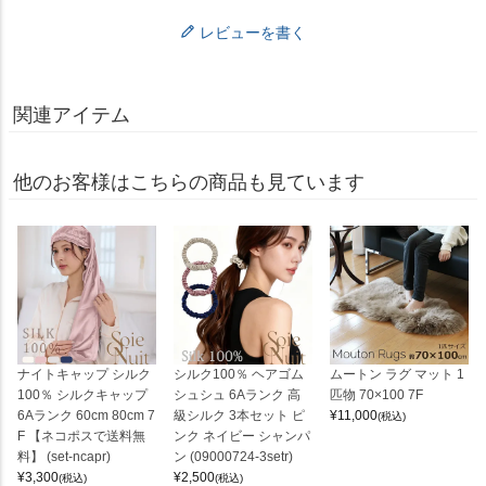
レビューを書く
関連アイテム
他のお客様はこちらの商品も見ています
ナイトキャップ シルク
シルク100％ ヘアゴム
ムートン ラグ マット 1
100％ シルクキャップ
シュシュ 6Aランク 高
匹物 70×100 7F
6Aランク 60cm 80cm 7
級シルク 3本セット ピ
¥
11,000
(税込)
F 【ネコポスで送料無
ンク ネイビー シャンパ
料】 (set-ncapr)
ン (09000724-3setr)
¥
3,300
¥
2,500
(税込)
(税込)