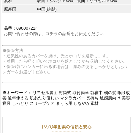
素材
表面：シルク100%、裏面：リヨセル100%
原産国
中国(縫製)
品番：09000721r
お問い合わせの際は、コチラの品番をお伝えください
※保管方法
・通気性のあるカバーを掛け、光とホコリを遮断します。
・着用したら軽く叩いてホコリを落としてから収納してください。
・保管時にハンガーに吊るす場合は、厚みのあるしっかりとしたハ
ンガーをお選びください。
※キーワード： リヨセル裏面 封筒式 取付簡単 就寝中 朝の髪 眠り改
善 通年使える 肌あたり優しい マクラカバー 長持ち 敏感肌向け 美容
寝具 しっとり スリープケア まくら用 しなやか素材