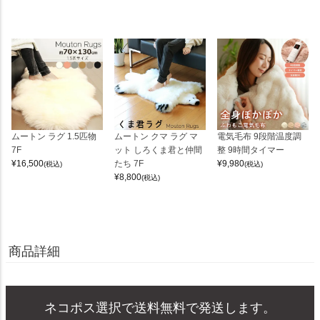
ムートン ラグ 1.5匹物
ムートン クマ ラグ マ
電気毛布 9段階温度調
7F
ット しろくま君と仲間
整 9時間タイマー
¥
16,500
たち 7F
¥
9,980
(税込)
(税込)
¥
8,800
(税込)
商品詳細
ネコポス選択で送料無料で発送します。