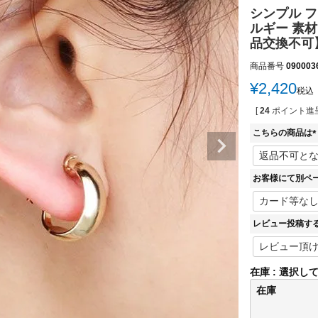
シンプル フ
ルギー 素
品交換不可】 2
商品番号
090003
¥
2,420
税込
[
24
ポイント進呈
こちらの商品は
(
お客様にて別ペ
)
レビュー投稿す
在庫
選択し
在庫