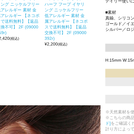
デイリー使い
リング ニッケルフリー
ハーフ フープ イヤリ
低アレルギー 素材 金
ング ニッケルフリー
■素材
属アレルギー 【ネコポ
低アレルギー 素材 金
真鍮、シリコ
スで送料無料】【返品
属アレルギー 【ネコポ
ゴールド／イ
換不可】 2F (09000
スで送料無料】【返品
シルバー／ロ
59r)
交換不可】 2F (09000
2,420
392r)
(税込)
¥
2,200
(税込)
H:15mm W:1
※天然素材を
※こちらの商
ド]
をご確認く
計り方によっ