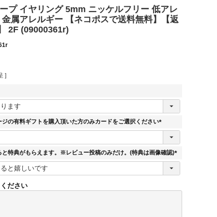
ープ イヤリング 5mm ニッケルフリー 低アレ
材 金属アレルギー 【ネコポスで送料無料】【返
F (09000361r)
61r
 ]
必
須
ージの有料ギフトを購入頂いた方のみカードをご選択ください
(
必
須
ると特典がもらえます。※レビュー投稿のみだけ。(特典は画像確認)
)
(
必
須
てください
)