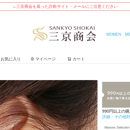
→三京商会を装った詐欺サイト・メールにご注意ください
WOMEN
M
検索
お気に入り
マイページ
カート
990円以上の
詳細・その他
Manons Selection