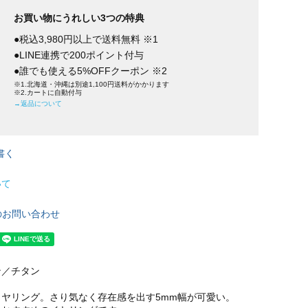
お買い物にうれしい3つの特典
●税込3,980円以上で送料無料 ※1
●LINE連携で200ポイント付与
●誰でも使える5%OFFクーポン ※2
※1.北海道・沖縄は別途1,100円送料がかかります
※2.カートに自動付与
→返品について
書く
いて
のお問い合わせ
ン／チタン
ヤリング。さり気なく存在感を出す5mm幅が可愛い。