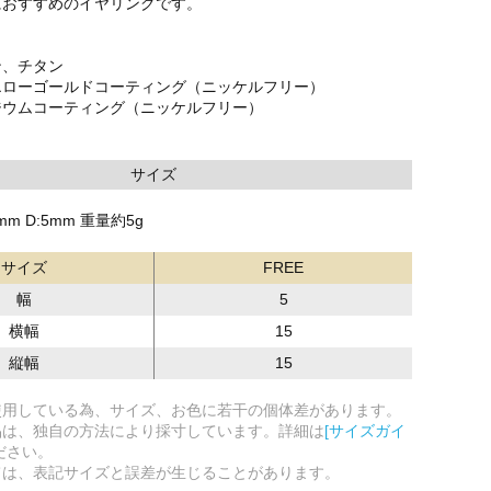
におすすめのイヤリングです。
ン、チタン
エローゴールドコーティング（ニッケルフリー）
ジウムコーティング（ニッケルフリー）
サイズ
5mm D:5mm 重量約5g
サイズ
FREE
幅
5
横幅
15
縦幅
15
使用している為、サイズ、お色に若干の個体差があります。
品は、独自の方法により採寸しています。詳細は
[サイズガイ
ださい。
ては、表記サイズと誤差が生じることがあります。