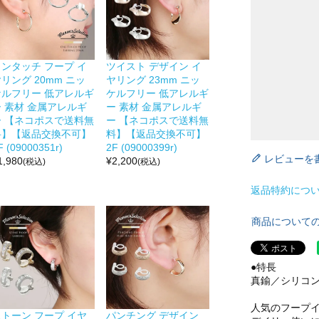
ワンタッチ フープ イ
ツイスト デザイン イ
リング 20mm ニッ
ヤリング 23mm ニッ
ケルフリー 低アレルギ
ケルフリー 低アレルギ
ー 素材 金属アレルギ
ー 素材 金属アレルギ
ー 【ネコポスで送料無
ー 【ネコポスで送料無
料】【返品交換不可】
料】【返品交換不可】
F (09000351r)
2F (09000399r)
レビューを
1,980
¥
2,200
(税込)
(税込)
返品特約につ
商品について
●特長
真鍮／シリコ
人気のフープイ
ストーン フープ イヤ
パンチング デザイン