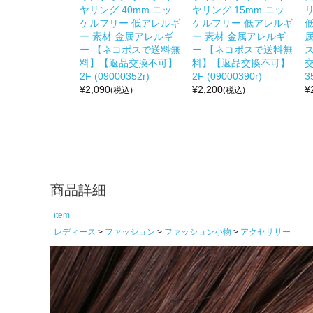
ヤリング 40mm ニッ
ヤリング 15mm ニッ
ケルフリー 低アレルギ
ケルフリー 低アレルギ
ー 素材 金属アレルギ
ー 素材 金属アレルギ
ー 【ネコポスで送料無
ー 【ネコポスで送料無
料】【返品交換不可】
料】【返品交換不可】
交
2F (09000352r)
2F (09000390r)
3
¥
2,090
¥
2,200
¥
(税込)
(税込)
商品詳細
item
レディース
ファッション
ファッション小物
アクセサリー