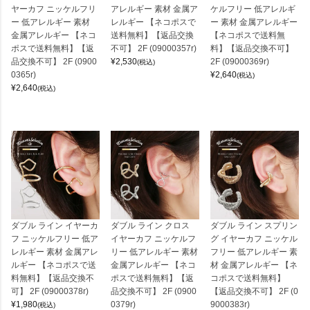
ヤーカフ ニッケルフリ
アレルギー 素材 金属ア
ケルフリー 低アレルギ
ー 低アレルギー 素材
レルギー 【ネコポスで
ー 素材 金属アレルギー
金属アレルギー 【ネコ
送料無料】【返品交換
【ネコポスで送料無
ポスで送料無料】【返
不可】 2F (09000357r)
料】【返品交換不可】
品交換不可】 2F (0900
¥
2,530
2F (09000369r)
(税込)
0365r)
¥
2,640
(税込)
¥
2,640
(税込)
ダブル ライン イヤーカ
ダブル ライン クロス
ダブル ライン スプリン
フ ニッケルフリー 低ア
イヤーカフ ニッケルフ
グ イヤーカフ ニッケル
レルギー 素材 金属アレ
リー 低アレルギー 素材
フリー 低アレルギー 素
ルギー 【ネコポスで送
金属アレルギー 【ネコ
材 金属アレルギー 【ネ
料無料】【返品交換不
ポスで送料無料】【返
コポスで送料無料】
可】 2F (09000378r)
品交換不可】 2F (0900
【返品交換不可】 2F (0
¥
1,980
0379r)
9000383r)
(税込)