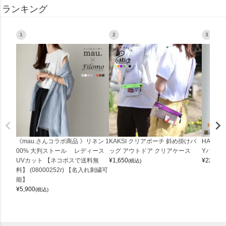
ランキング
1
2
3
《mau.さんコラボ商品 》リネン 1
KAKSI クリアポーチ 斜め掛けバ
HALEI
00% 大判ストール レディース
ッグ アウトドア クリアケース
Yバッグ 
UVカット 【ネコポスで送料無
¥
1,650
¥
22,000
(税込)
料】 (08000252r) 【名入れ刺繍可
能】
¥
5,900
(税込)