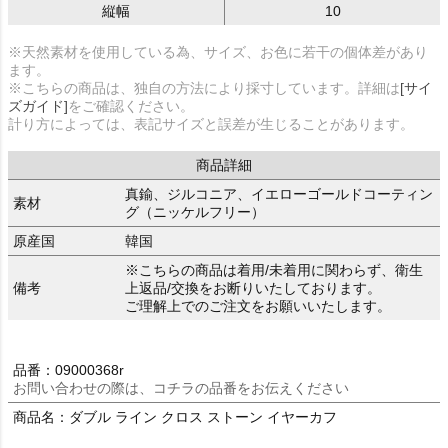
縦幅
10
※天然素材を使用している為、サイズ、お色に若干の個体差があり
ます。
※こちらの商品は、独自の方法により採寸しています。詳細は
[サイ
ズガイド]
をご確認ください。
計り方によっては、表記サイズと誤差が生じることがあります。
商品詳細
真鍮、ジルコニア、イエローゴールドコーティン
素材
グ（ニッケルフリー）
原産国
韓国
※こちらの商品は着用/未着用に関わらず、衛生
備考
上返品/交換をお断りいたしております。
ご理解上でのご注文をお願いいたします。
品番：09000368r
お問い合わせの際は、コチラの品番をお伝えください
商品名：ダブル ライン クロス ストーン イヤーカフ