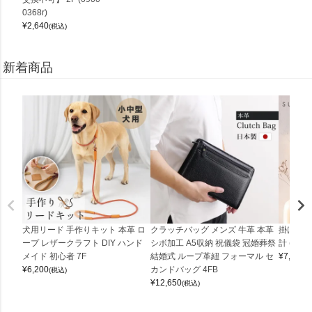
0368r)
¥
2,640
(税込)
新着商品
犬用リード 手作りキット 本革 ロ
クラッチバッグ メンズ 牛革 本革
掛け時計
ープ レザークラフト DIY ハンド
シボ加工 A5収納 祝儀袋 冠婚葬祭
計 (0900
メイド 初心者 7F
結婚式 ループ革紐 フォーマル セ
¥
7,150
(
¥
6,200
カンドバッグ 4FB
(税込)
¥
12,650
(税込)