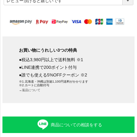
必
須
)
お買い物にうれしい3つの特典
●税込3,980円以上で送料無料 ※1
●LINE連携で200ポイント付与
●誰でも使える5%OFFクーポン ※2
※1.北海道・沖縄は別途1,100円送料がかかります
※2.カートに自動付与
→返品について
商品についての相談をする