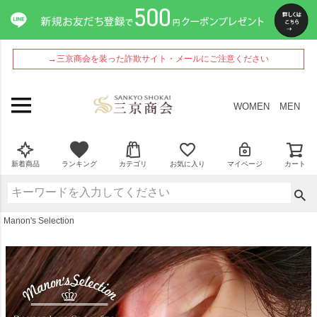
ペー
ジト
ップ
へ
→三京商会を装った詐欺サイト・メールにご注意ください
WOMEN
MEN
新着商品
ランキング
カテゴリ
お気に入り
マイページ
カート
Manon's Selection