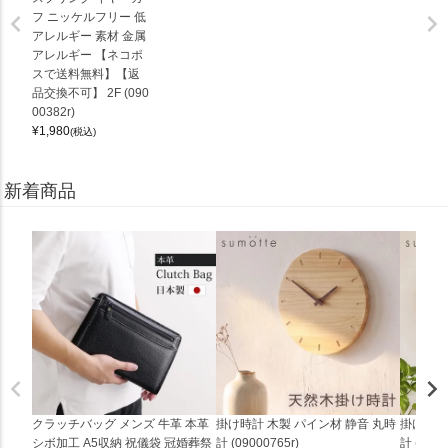
フ ニッケルフリー 低
アレルギー 素材 金属
アレルギー 【ネコポ
スで送料無料】【返
品交換不可】 2F (090
00382r)
¥
1,980
(税込)
新着商品
クラッチバッグ メンズ 牛革 本革
掛け時計 木製 パイン材 静音 丸時
掛け時計
シボ加工 A5収納 祝儀袋 冠婚葬祭
計 (09000765r)
計 (0900