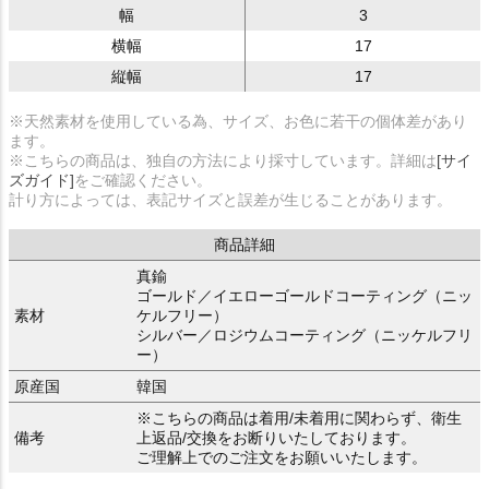
幅
3
横幅
17
縦幅
17
※天然素材を使用している為、サイズ、お色に若干の個体差があり
ます。
※こちらの商品は、独自の方法により採寸しています。詳細は
[サイ
ズガイド]
をご確認ください。
計り方によっては、表記サイズと誤差が生じることがあります。
商品詳細
真鍮
ゴールド／イエローゴールドコーティング（ニッ
素材
ケルフリー）
シルバー／ロジウムコーティング（ニッケルフリ
ー）
原産国
韓国
※こちらの商品は着用/未着用に関わらず、衛生
備考
上返品/交換をお断りいたしております。
ご理解上でのご注文をお願いいたします。