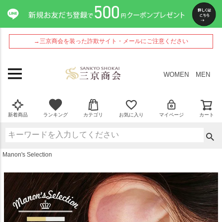
ペー
ジト
ップ
へ
→三京商会を装った詐欺サイト・メールにご注意ください
WOMEN
MEN
新着商品
ランキング
カテゴリ
お気に入り
マイページ
カート
Manon's Selection