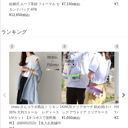
結婚式 ループ革紐 フォーマル セ
¥
7,150
¥
7,150
(税込)
(
カンドバッグ 4FB
¥
12,650
(税込)
ランキング
1
2
3
《mau.さんコラボ商品 》リネン 1
KAKSI クリアポーチ 斜め掛けバ
HALEI
00% 大判ストール レディース
ッグ アウトドア クリアケース
Yバッグ 
UVカット 【ネコポスで送料無
¥
1,650
¥
22,000
(税込)
料】 (08000252r) 【名入れ刺繍可