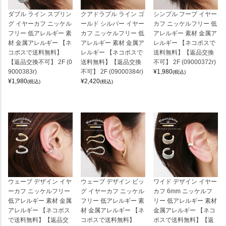
ダブル ライン スプリン
クアドラプル ライン ゴ
シンプル フープ イヤー
グ イヤーカフ ニッケル
ールド シルバー イヤー
カフ ニッケルフリー 低
フリー 低アレルギー 素
カフ ニッケルフリー 低
アレルギー 素材 金属ア
材 金属アレルギー 【ネ
アレルギー 素材 金属ア
レルギー 【ネコポスで
コポスで送料無料】
レルギー 【ネコポスで
送料無料】【返品交換
【返品交換不可】 2F (0
送料無料】【返品交換
不可】 2F (09000372r)
9000383r)
不可】 2F (09000384r)
¥
1,980
(税込)
¥
1,980
¥
2,420
(税込)
(税込)
ウェーブ デザイン イヤ
ウェーブ デザイン ビッ
ワイド デザイン イヤー
ーカフ ニッケルフリー
グ イヤーカフ ニッケル
カフ 6mm ニッケルフ
低アレルギー 素材 金属
フリー 低アレルギー 素
リー 低アレルギー 素材
アレルギー 【ネコポス
材 金属アレルギー 【ネ
金属アレルギー 【ネコ
で送料無料】【返品交
コポスで送料無料】
ポスで送料無料】【返