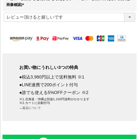
画像確認)
(
必
須
)
お買い物にうれしい3つの特典
●税込3,980円以上で送料無料 ※1
●LINE連携で200ポイント付与
●誰でも使える5%OFFクーポン ※2
※1.北海道・沖縄は別途1,100円送料がかかります
※2.カートに自動付与
→返品について