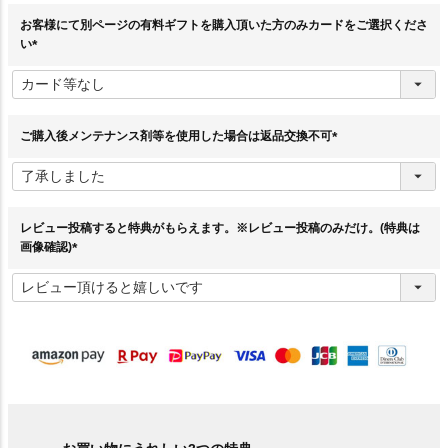
)
お客様にて別ページの有料ギフトを購入頂いた方のみカードをご選択くださ
い
(
必
須
)
ご購入後メンテナンス剤等を使用した場合は返品交換不可
(
必
須
)
レビュー投稿すると特典がもらえます。※レビュー投稿のみだけ。(特典は
画像確認)
(
必
須
)