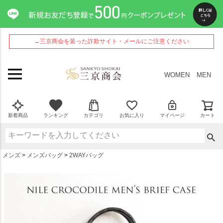
ペー
ジト
ップ
へ
→三京商会を装った詐欺サイト・メールにご注意ください
WOMEN
MEN
新着商品
ランキング
カテゴリ
お気に入り
マイページ
カート
メンズ
メンズバッグ
2WAYバッグ