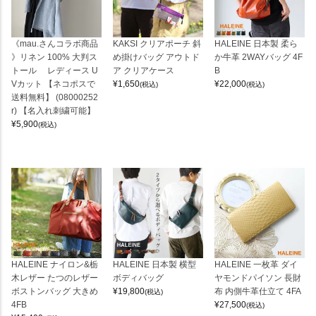
《mau.さんコラボ商品
KAKSI クリアポーチ 斜
HALEINE 日本製 柔ら
》リネン 100% 大判ス
め掛けバッグ アウトド
か牛革 2WAYバッグ 4F
トール レディース U
ア クリアケース
B
Vカット 【ネコポスで
¥
1,650
¥
22,000
(税込)
(税込)
送料無料】 (08000252
r) 【名入れ刺繍可能】
¥
5,900
(税込)
HALEINE ナイロン&栃
HALEINE 日本製 横型
HALEINE 一枚革 ダイ
木レザー たつのレザー
ボディバッグ
ヤモンドパイソン 長財
ボストンバッグ 大きめ
¥
19,800
布 内側牛革仕立て 4FA
(税込)
4FB
¥
27,500
(税込)