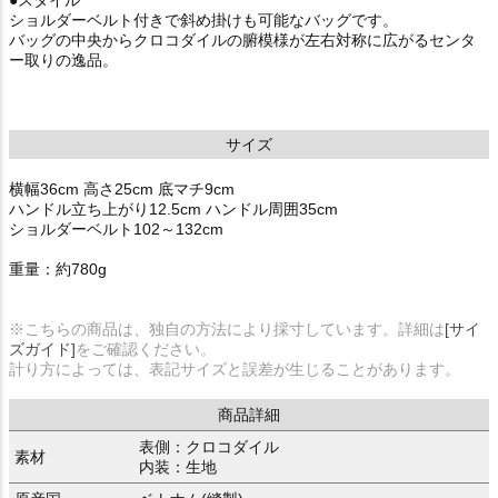
ショルダーベルト付きで斜め掛けも可能なバッグです。
バッグの中央からクロコダイルの腑模様が左右対称に広がるセンタ
ー取りの逸品。
サイズ
横幅36cm 高さ25cm 底マチ9cm
ハンドル立ち上がり12.5cm ハンドル周囲35cm
ショルダーベルト102～132cm
重量：約780g
※こちらの商品は、独自の方法により採寸しています。詳細は
[サイ
ズガイド]
をご確認ください。
計り方によっては、表記サイズと誤差が生じることがあります。
商品詳細
表側：クロコダイル
素材
内装：生地