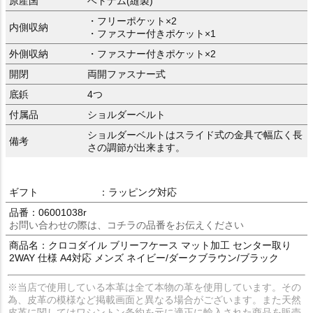
原産国
ベトナム(縫製)
・フリーポケット×2
内側収納
・ファスナー付きポケット×1
外側収納
・ファスナー付きポケット×2
開閉
両開ファスナー式
底鋲
4つ
付属品
ショルダーベルト
ショルダーベルトはスライド式の金具で幅広く長
備考
さの調節が出来ます。
ギフト
：ラッピング対応
品番：06001038r
お問い合わせの際は、コチラの品番をお伝えください
商品名：クロコダイル ブリーフケース マット加工 センター取り
2WAY 仕様 A4対応 メンズ ネイビー/ダークブラウン/ブラック
※当店で使用している本革は全て本物の革を使用しています。その
為、皮革の模様など掲載画面と異なる場合がございます。また天然
皮革に関してはワシントン条約を元に適正に輸入された商品を販売