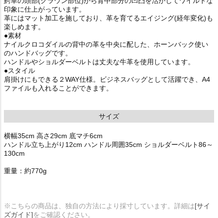
鰐革の頭部(クラウン部位)から背中部分の凹凸を活かしてワイルドな
印象に仕上がっています。
革にはマット加工を施しており、革を育てるエイジング(経年変化)も
楽しめます。
●素材
ナイルクロコダイルの背中の革を中央に配した、ホーンバック使い
のハンドバッグです。
ハンドルやショルダーベルトは丈夫な牛革を使用しています。
●スタイル
肩掛けにもできる２WAY仕様。ビジネスバッグとして活躍でき、A4
ファイルも入れることができます。
サイズ
横幅35cm 高さ29cm 底マチ6cm
ハンドル立ち上がり12cm ハンドル周囲35cm ショルダーベルト86～
130cm
重量：約770g
※こちらの商品は、独自の方法により採寸しています。詳細は
[サイ
ズガイド]
をご確認ください。