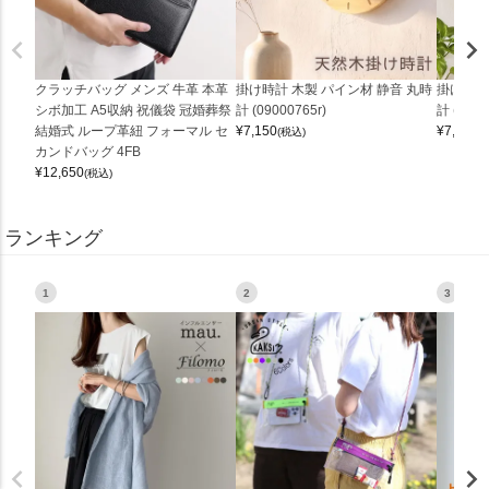
クラッチバッグ メンズ 牛革 本革
掛け時計 木製 パイン材 静音 丸時
掛け時計
シボ加工 A5収納 祝儀袋 冠婚葬祭
計 (09000765r)
計 (0900
結婚式 ループ革紐 フォーマル セ
¥
7,150
¥
7,150
(税込)
(
カンドバッグ 4FB
¥
12,650
(税込)
ランキング
1
2
3