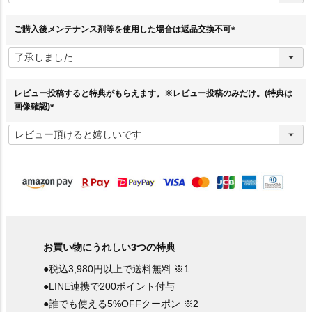
須
)
ご購入後メンテナンス剤等を使用した場合は返品交換不可
(
必
須
)
レビュー投稿すると特典がもらえます。※レビュー投稿のみだけ。(特典は
画像確認)
(
必
須
)
お買い物にうれしい3つの特典
●税込3,980円以上で送料無料 ※1
●LINE連携で200ポイント付与
●誰でも使える5%OFFクーポン ※2