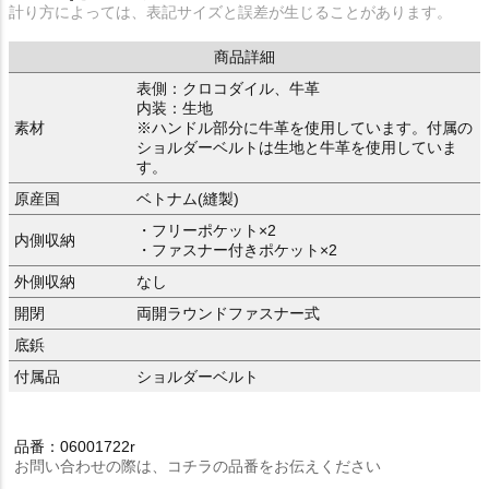
計り方によっては、表記サイズと誤差が生じることがあります。
商品詳細
表側：クロコダイル、牛革
内装：生地
素材
※ハンドル部分に牛革を使用しています。付属の
ショルダーベルトは生地と牛革を使用していま
す。
原産国
ベトナム(縫製)
・フリーポケット×2
内側収納
・ファスナー付きポケット×2
外側収納
なし
開閉
両開ラウンドファスナー式
底鋲
付属品
ショルダーベルト
品番：06001722r
お問い合わせの際は、コチラの品番をお伝えください