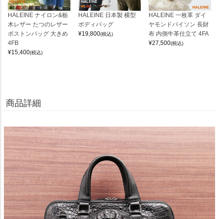
HALEINE ナイロン&栃
HALEINE 日本製 横型
HALEINE 一枚革 ダイ
木レザー たつのレザー
ボディバッグ
ヤモンドパイソン 長財
ボストンバッグ 大きめ
¥
19,800
布 内側牛革仕立て 4FA
(税込)
4FB
¥
27,500
(税込)
¥
15,400
(税込)
商品詳細