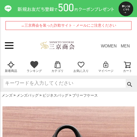
ペー
ジト
ップ
へ
→三京商会を装った詐欺サイト・メールにご注意ください
WOMEN
MEN
新着商品
ランキング
カテゴリ
お気に入り
マイページ
カート
メンズ
メンズバッグ
ビジネスバッグ
ブリーフケース